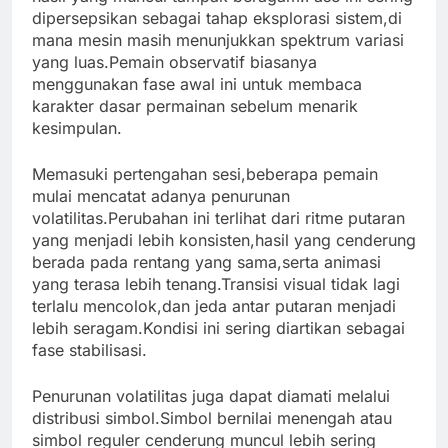
dipersepsikan sebagai tahap eksplorasi sistem,di
mana mesin masih menunjukkan spektrum variasi
yang luas.Pemain observatif biasanya
menggunakan fase awal ini untuk membaca
karakter dasar permainan sebelum menarik
kesimpulan.
Memasuki pertengahan sesi,beberapa pemain
mulai mencatat adanya penurunan
volatilitas.Perubahan ini terlihat dari ritme putaran
yang menjadi lebih konsisten,hasil yang cenderung
berada pada rentang yang sama,serta animasi
yang terasa lebih tenang.Transisi visual tidak lagi
terlalu mencolok,dan jeda antar putaran menjadi
lebih seragam.Kondisi ini sering diartikan sebagai
fase stabilisasi.
Penurunan volatilitas juga dapat diamati melalui
distribusi simbol.Simbol bernilai menengah atau
simbol reguler cenderung muncul lebih sering