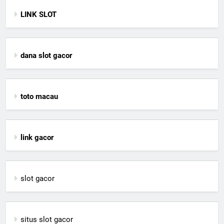
LINK SLOT
dana slot gacor
toto macau
link gacor
slot gacor
situs slot gacor