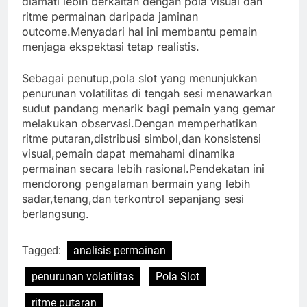
diamati lebih berkaitan dengan pola visual dan
ritme permainan daripada jaminan
outcome.Menyadari hal ini membantu pemain
menjaga ekspektasi tetap realistis.
Sebagai penutup,pola slot yang menunjukkan
penurunan volatilitas di tengah sesi menawarkan
sudut pandang menarik bagi pemain yang gemar
melakukan observasi.Dengan memperhatikan
ritme putaran,distribusi simbol,dan konsistensi
visual,pemain dapat memahami dinamika
permainan secara lebih rasional.Pendekatan ini
mendorong pengalaman bermain yang lebih
sadar,tenang,dan terkontrol sepanjang sesi
berlangsung.
Tagged:
analisis permainan
penurunan volatilitas
Pola Slot
ritme putaran