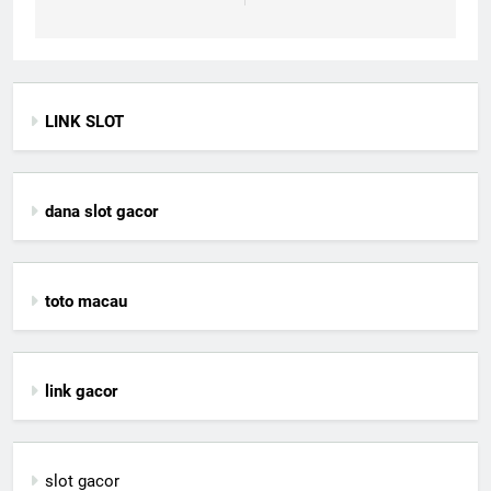
LINK SLOT
dana slot gacor
toto macau
link gacor
slot gacor