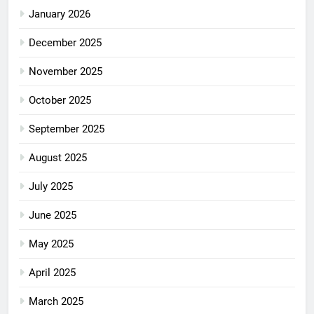
January 2026
December 2025
November 2025
October 2025
September 2025
August 2025
July 2025
June 2025
May 2025
April 2025
March 2025