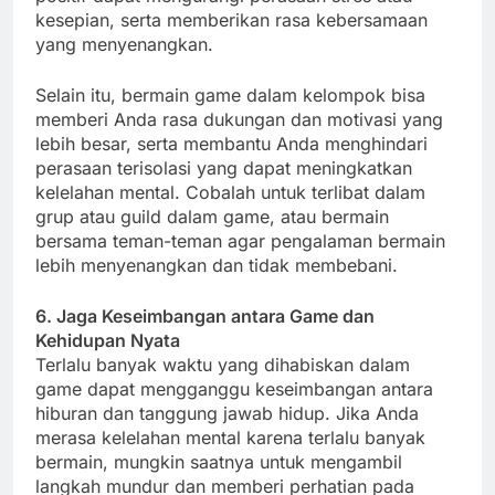
kesepian, serta memberikan rasa kebersamaan
yang menyenangkan.
Selain itu, bermain game dalam kelompok bisa
memberi Anda rasa dukungan dan motivasi yang
lebih besar, serta membantu Anda menghindari
perasaan terisolasi yang dapat meningkatkan
kelelahan mental. Cobalah untuk terlibat dalam
grup atau guild dalam game, atau bermain
bersama teman-teman agar pengalaman bermain
lebih menyenangkan dan tidak membebani.
6. Jaga Keseimbangan antara Game dan
Kehidupan Nyata
Terlalu banyak waktu yang dihabiskan dalam
game dapat mengganggu keseimbangan antara
hiburan dan tanggung jawab hidup. Jika Anda
merasa kelelahan mental karena terlalu banyak
bermain, mungkin saatnya untuk mengambil
langkah mundur dan memberi perhatian pada