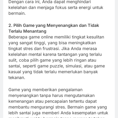
Dengan cara ini, Anda dapat menghindari
kelelahan dan menjaga fokus serta energi untuk
bermain.
2. Pilih Game yang Menyenangkan dan Tidak
Terlalu Menantang
Beberapa game online memiliki tingkat kesulitan
yang sangat tinggi, yang bisa meningkatkan
tingkat stres dan frustrasi. Jika Anda merasa
kelelahan mental karena tantangan yang terlalu
sulit, coba pilih game yang lebih ringan atau
santai, seperti game puzzle, simulasi, atau game
kasual yang tidak terlalu memerlukan banyak
tekanan.
Game yang memberikan pengalaman
menyenangkan tanpa harus mengutamakan
kemenangan atau pencapaian tertentu dapat
membantu mengurangi stres. Bermain game yang
lebih santai juga memberi Anda kesempatan untuk