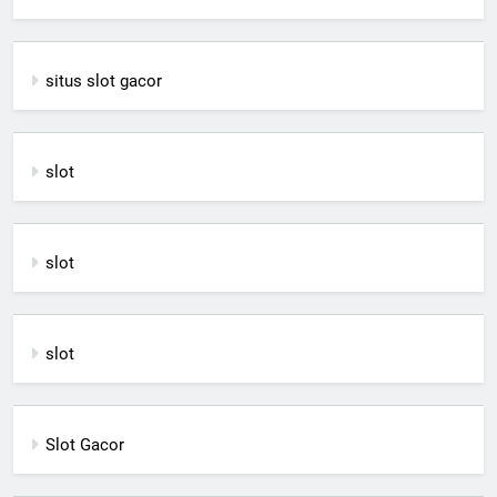
situs slot gacor
slot
slot
slot
Slot Gacor