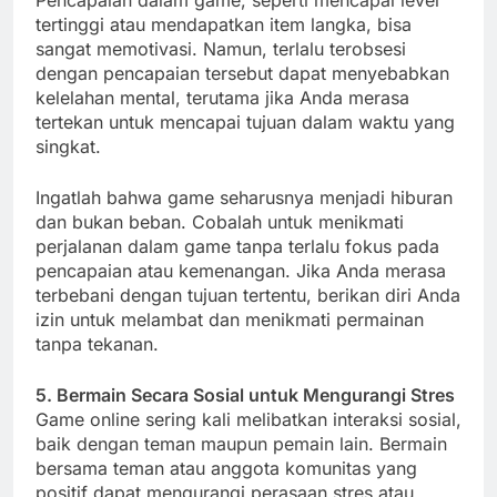
Pencapaian dalam game, seperti mencapai level
tertinggi atau mendapatkan item langka, bisa
sangat memotivasi. Namun, terlalu terobsesi
dengan pencapaian tersebut dapat menyebabkan
kelelahan mental, terutama jika Anda merasa
tertekan untuk mencapai tujuan dalam waktu yang
singkat.
Ingatlah bahwa game seharusnya menjadi hiburan
dan bukan beban. Cobalah untuk menikmati
perjalanan dalam game tanpa terlalu fokus pada
pencapaian atau kemenangan. Jika Anda merasa
terbebani dengan tujuan tertentu, berikan diri Anda
izin untuk melambat dan menikmati permainan
tanpa tekanan.
5. Bermain Secara Sosial untuk Mengurangi Stres
Game online sering kali melibatkan interaksi sosial,
baik dengan teman maupun pemain lain. Bermain
bersama teman atau anggota komunitas yang
positif dapat mengurangi perasaan stres atau