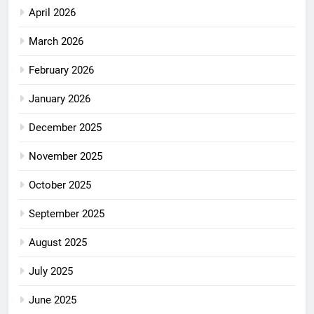
April 2026
March 2026
February 2026
January 2026
December 2025
November 2025
October 2025
September 2025
August 2025
July 2025
June 2025