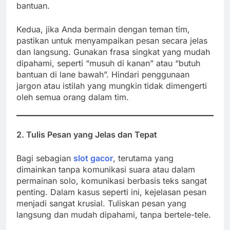
bantuan.
Kedua, jika Anda bermain dengan teman tim,
pastikan untuk menyampaikan pesan secara jelas
dan langsung. Gunakan frasa singkat yang mudah
dipahami, seperti “musuh di kanan” atau “butuh
bantuan di lane bawah”. Hindari penggunaan
jargon atau istilah yang mungkin tidak dimengerti
oleh semua orang dalam tim.
2. Tulis Pesan yang Jelas dan Tepat
Bagi sebagian
slot gacor
, terutama yang
dimainkan tanpa komunikasi suara atau dalam
permainan solo, komunikasi berbasis teks sangat
penting. Dalam kasus seperti ini, kejelasan pesan
menjadi sangat krusial. Tuliskan pesan yang
langsung dan mudah dipahami, tanpa bertele-tele.