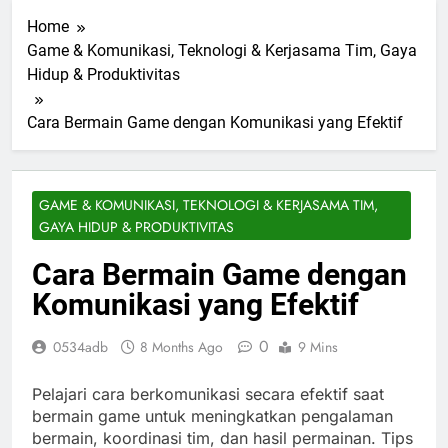
Home
Game & Komunikasi, Teknologi & Kerjasama Tim, Gaya
Hidup & Produktivitas
Cara Bermain Game dengan Komunikasi yang Efektif
GAME & KOMUNIKASI, TEKNOLOGI & KERJASAMA TIM,
GAYA HIDUP & PRODUKTIVITAS
Cara Bermain Game dengan
Komunikasi yang Efektif
0
0534adb
8 Months Ago
9 Mins
Pelajari cara berkomunikasi secara efektif saat
bermain game untuk meningkatkan pengalaman
bermain, koordinasi tim, dan hasil permainan. Tips