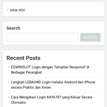
situs slot
Search
SEARCH
Recent Posts
EDWINSLOT Login dengan Tampilan Responsif di
Berbagai Perangkat
Langkah LEBAH4D Login melalui Android dan iPhone
secara Praktis dan Aman
Cara Mengatasi Login KAYA787 yang Keluar Secara
Otomatis