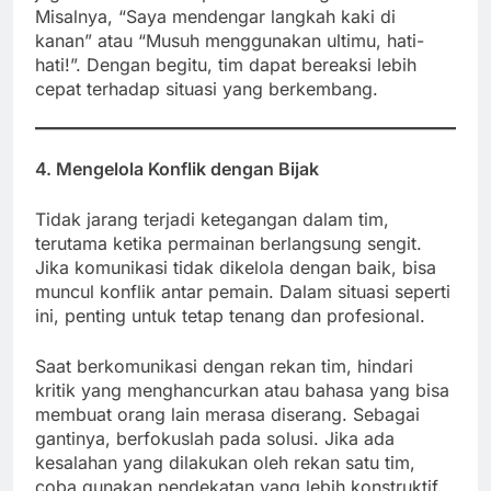
Misalnya, “Saya mendengar langkah kaki di
kanan” atau “Musuh menggunakan ultimu, hati-
hati!”. Dengan begitu, tim dapat bereaksi lebih
cepat terhadap situasi yang berkembang.
4. Mengelola Konflik dengan Bijak
Tidak jarang terjadi ketegangan dalam tim,
terutama ketika permainan berlangsung sengit.
Jika komunikasi tidak dikelola dengan baik, bisa
muncul konflik antar pemain. Dalam situasi seperti
ini, penting untuk tetap tenang dan profesional.
Saat berkomunikasi dengan rekan tim, hindari
kritik yang menghancurkan atau bahasa yang bisa
membuat orang lain merasa diserang. Sebagai
gantinya, berfokuslah pada solusi. Jika ada
kesalahan yang dilakukan oleh rekan satu tim,
coba gunakan pendekatan yang lebih konstruktif