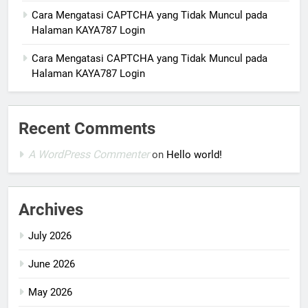
Cara Mengatasi CAPTCHA yang Tidak Muncul pada
Halaman KAYA787 Login
Cara Mengatasi CAPTCHA yang Tidak Muncul pada
Halaman KAYA787 Login
Recent Comments
A WordPress Commenter
on
Hello world!
Archives
July 2026
June 2026
May 2026