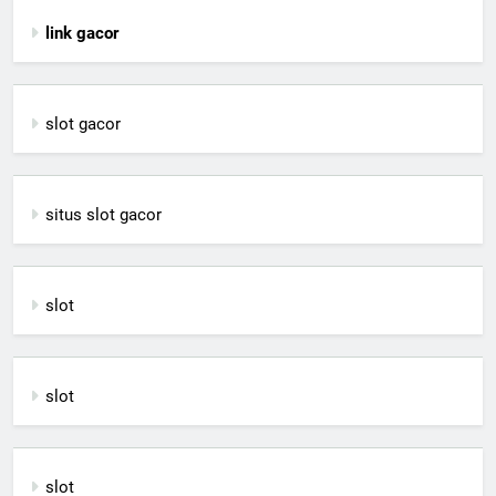
link gacor
slot gacor
situs slot gacor
slot
slot
slot