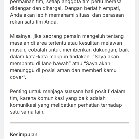
permainan tim, setiap anggota tim perlu merasa
didengar dan dihargai. Dengan berlatih empati,
Anda akan lebih memahami situasi dan perasaan
rekan satu tim Anda.
Misalnya, jika seorang pemain mengeluh tentang
masalah di area tertentu atau kesulitan melawan
musuh, cobalah untuk memberikan dukungan, baik
dalam kata-kata maupun tindakan. “Saya akan
membantu di lane bawah” atau “Saya akan
menunggu di posisi aman dan memberi kamu
cover”.
Penting untuk menjaga suasana hati positif dalam
tim, karena komunikasi yang baik adalah
komunikasi yang melibatkan perhatian terhadap
satu sama lain.
Kesimpulan