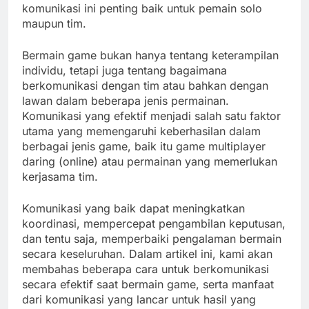
komunikasi ini penting baik untuk pemain solo
maupun tim.
Bermain game bukan hanya tentang keterampilan
individu, tetapi juga tentang bagaimana
berkomunikasi dengan tim atau bahkan dengan
lawan dalam beberapa jenis permainan.
Komunikasi yang efektif menjadi salah satu faktor
utama yang memengaruhi keberhasilan dalam
berbagai jenis game, baik itu game multiplayer
daring (online) atau permainan yang memerlukan
kerjasama tim.
Komunikasi yang baik dapat meningkatkan
koordinasi, mempercepat pengambilan keputusan,
dan tentu saja, memperbaiki pengalaman bermain
secara keseluruhan. Dalam artikel ini, kami akan
membahas beberapa cara untuk berkomunikasi
secara efektif saat bermain game, serta manfaat
dari komunikasi yang lancar untuk hasil yang