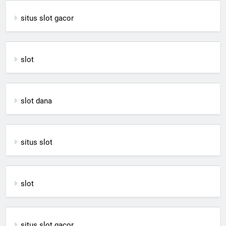
situs slot gacor
slot
slot dana
situs slot
slot
situs slot gacor