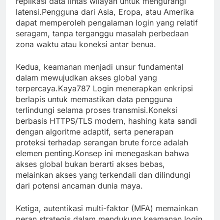
replikasi data lintas wilayah untuk mengurangi
latensi.Pengguna dari Asia, Eropa, atau Amerika
dapat memperoleh pengalaman login yang relatif
seragam, tanpa terganggu masalah perbedaan
zona waktu atau koneksi antar benua.
Kedua, keamanan menjadi unsur fundamental
dalam mewujudkan akses global yang
terpercaya.Kaya787 Login menerapkan enkripsi
berlapis untuk memastikan data pengguna
terlindungi selama proses transmisi.Koneksi
berbasis HTTPS/TLS modern, hashing kata sandi
dengan algoritme adaptif, serta penerapan
proteksi terhadap serangan brute force adalah
elemen penting.Konsep ini menegaskan bahwa
akses global bukan berarti akses bebas,
melainkan akses yang terkendali dan dilindungi
dari potensi ancaman dunia maya.
Ketiga, autentikasi multi-faktor (MFA) memainkan
peran strategis dalam mendukung keamanan login