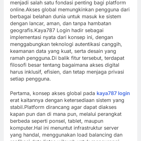
menjadi salah satu fondasi penting bagi platform
online.Akses global memungkinkan pengguna dari
berbagai belahan dunia untuk masuk ke sistem
dengan lancar, aman, dan tanpa hambatan
geografis.Kaya787 Login hadir sebagai
implementasi nyata dari konsep ini, dengan
menggabungkan teknologi autentikasi canggih,
keamanan data yang kuat, serta desain yang
ramah pengguna.Di balik fitur tersebut, terdapat
filosofi besar tentang bagaimana akses digital
harus inklusif, efisien, dan tetap menjaga privasi
setiap pengguna.
Pertama, konsep akses global pada
kaya787 login
erat kaitannya dengan ketersediaan sistem yang
stabil.Platform dirancang agar dapat diakses
kapan pun dan di mana pun, melalui perangkat
berbeda seperti ponsel, tablet, maupun
komputer.Hal ini menuntut infrastruktur server
yang handal, menggunakan load balancing dan