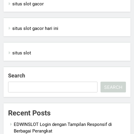
situs slot gacor
situs slot gacor hari ini
situs slot
Search
SEARCH
Recent Posts
EDWINSLOT Login dengan Tampilan Responsif di
Berbagai Perangkat