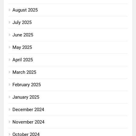
August 2025
July 2025
June 2025
May 2025
April 2025
March 2025
February 2025
January 2025
December 2024
November 2024
October 2024