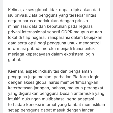
Kelima, akses global tidak dapat dipisahkan dari
isu privasi.Data pengguna yang tersebar lintas
negara harus diperlakukan dengan prinsip
minimisasi data dan kepatuhan pada regulasi
privasi internasional seperti GDPR maupun aturan
lokal di tiap negara.Transparansi dalam kebijakan
data serta opsi bagi pengguna untuk mengontrol
informasi pribadi mereka menjadi kunci untuk
menjaga kepercayaan dalam ekosistem login
global.
Keenam, aspek inklusivitas dan pengalaman
pengguna juga menjadi perhatian.Platform login
dengan akses global harus mempertimbangkan
keterbatasan jaringan, bahasa, maupun perangkat
yang digunakan pengguna.Desain antarmuka yang
intuitif, dukungan multibahasa, serta adaptasi
terhadap koneksi internet yang lambat memastikan
setiap pengguna dapat masuk dengan lancar