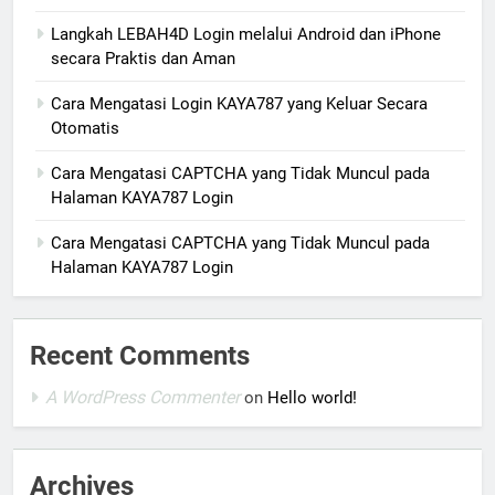
Langkah LEBAH4D Login melalui Android dan iPhone
secara Praktis dan Aman
Cara Mengatasi Login KAYA787 yang Keluar Secara
Otomatis
Cara Mengatasi CAPTCHA yang Tidak Muncul pada
Halaman KAYA787 Login
Cara Mengatasi CAPTCHA yang Tidak Muncul pada
Halaman KAYA787 Login
Recent Comments
A WordPress Commenter
on
Hello world!
Archives