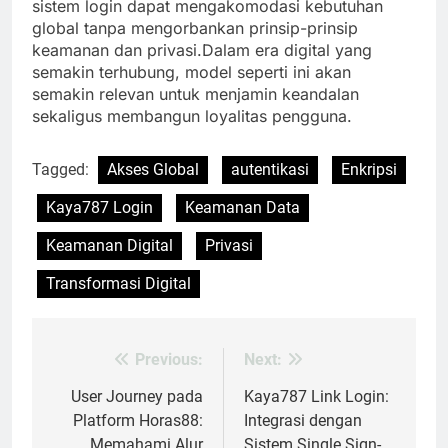
sistem login dapat mengakomodasi kebutuhan
global tanpa mengorbankan prinsip-prinsip
keamanan dan privasi.Dalam era digital yang
semakin terhubung, model seperti ini akan
semakin relevan untuk menjamin keandalan
sekaligus membangun loyalitas pengguna.
Tagged:
Akses Global
autentikasi
Enkripsi
Kaya787 Login
Keamanan Data
Keamanan Digital
Privasi
Transformasi Digital
Previous:
Next:
Post
navigation
User Journey pada
Kaya787 Link Login:
Platform Horas88:
Integrasi dengan
Memahami Alur
Sistem Single Sign-