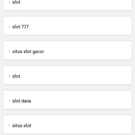
slot
slot 777
situs slot gacor
slot
slot dana
situs slot