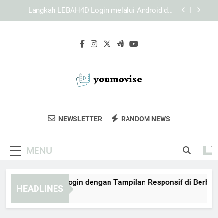
Skip
Langkah LEBAH4D Login melalui Android dan
to
iPhone secara Praktis dan Aman
content
Cara Mengatasi Login KAYA787 yang Keluar
Secara Otomatis
Cara Mengatasi CAPTCHA yang Tidak Muncul
pada Halaman KAYA787 Login
EDWINSLOT Login dengan Tampilan Responsif di
Berbagai Perangkat
Langkah LEBAH4D Login melalui Android dan
iPhone secara Praktis dan Aman
You Movise
Temukan Film Terbaru Dan Berbagai Konten
Cara Mengatasi Login KAYA787 yang Keluar
NEWSLETTER
RANDOM NEWS
Secara Otomatis
Hiburan Di You Movise. Tempatnya Untuk
Hiburan Berkualitas.
Cara Mengatasi CAPTCHA yang Tidak Muncul
pada Halaman KAYA787 Login
MENU
EDWINSLOT Login dengan Tampilan Responsif di Berbagai
HEADLINES
2 Weeks Ago