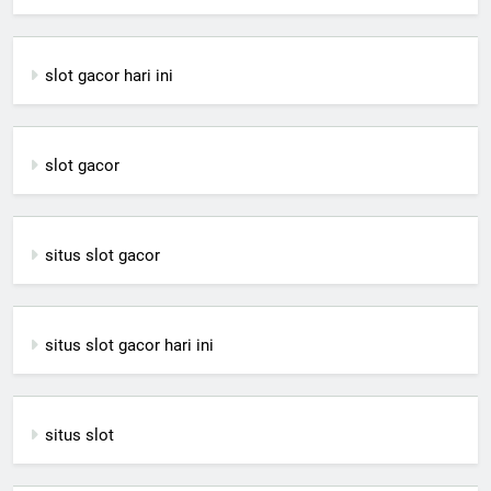
slot gacor hari ini
slot gacor
situs slot gacor
situs slot gacor hari ini
situs slot