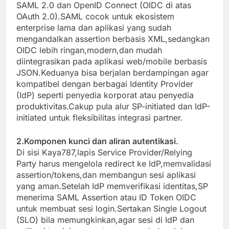
SAML 2.0 dan OpenID Connect (OIDC di atas
OAuth 2.0).SAML cocok untuk ekosistem
enterprise lama dan aplikasi yang sudah
mengandalkan assertion berbasis XML,sedangkan
OIDC lebih ringan,modern,dan mudah
diintegrasikan pada aplikasi web/mobile berbasis
JSON.Keduanya bisa berjalan berdampingan agar
kompatibel dengan berbagai Identity Provider
(IdP) seperti penyedia korporat atau penyedia
produktivitas.Cakup pula alur SP-initiated dan IdP-
initiated untuk fleksibilitas integrasi partner.
2.Komponen kunci dan aliran autentikasi.
Di sisi Kaya787,lapis Service Provider/Relying
Party harus mengelola redirect ke IdP,memvalidasi
assertion/tokens,dan membangun sesi aplikasi
yang aman.Setelah IdP memverifikasi identitas,SP
menerima SAML Assertion atau ID Token OIDC
untuk membuat sesi login.Sertakan Single Logout
(SLO) bila memungkinkan,agar sesi di IdP dan