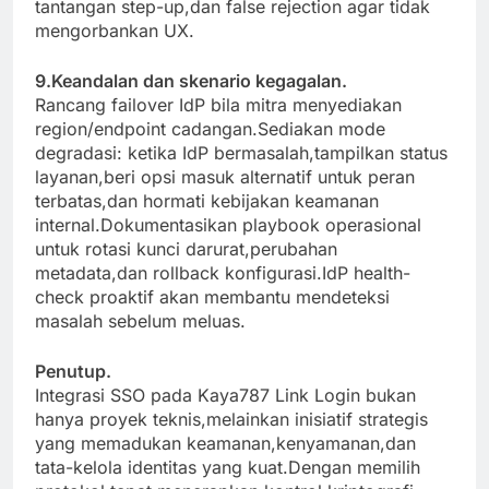
tantangan step-up,dan false rejection agar tidak
mengorbankan UX.
9.Keandalan dan skenario kegagalan.
Rancang failover IdP bila mitra menyediakan
region/endpoint cadangan.Sediakan mode
degradasi: ketika IdP bermasalah,tampilkan status
layanan,beri opsi masuk alternatif untuk peran
terbatas,dan hormati kebijakan keamanan
internal.Dokumentasikan playbook operasional
untuk rotasi kunci darurat,perubahan
metadata,dan rollback konfigurasi.IdP health-
check proaktif akan membantu mendeteksi
masalah sebelum meluas.
Penutup.
Integrasi SSO pada Kaya787 Link Login bukan
hanya proyek teknis,melainkan inisiatif strategis
yang memadukan keamanan,kenyamanan,dan
tata-kelola identitas yang kuat.Dengan memilih