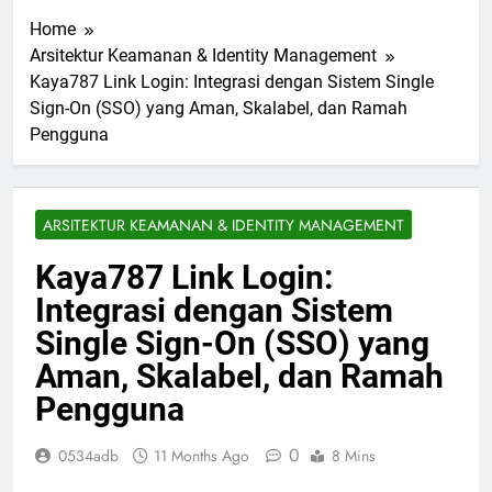
Home
Arsitektur Keamanan & Identity Management
Kaya787 Link Login: Integrasi dengan Sistem Single
Sign-On (SSO) yang Aman, Skalabel, dan Ramah
Pengguna
ARSITEKTUR KEAMANAN & IDENTITY MANAGEMENT
Kaya787 Link Login:
Integrasi dengan Sistem
Single Sign-On (SSO) yang
Aman, Skalabel, dan Ramah
Pengguna
0
0534adb
11 Months Ago
8 Mins