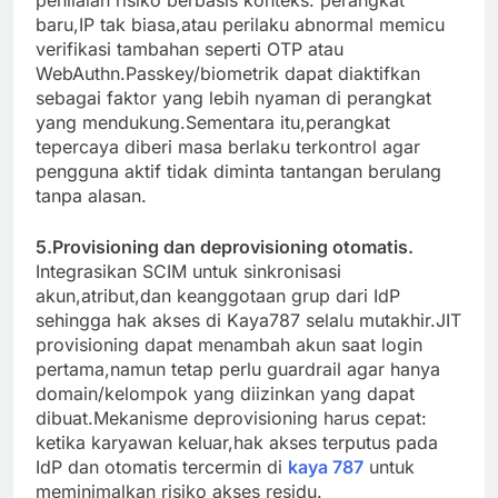
penilaian risiko berbasis konteks: perangkat
baru,IP tak biasa,atau perilaku abnormal memicu
verifikasi tambahan seperti OTP atau
WebAuthn.Passkey/biometrik dapat diaktifkan
sebagai faktor yang lebih nyaman di perangkat
yang mendukung.Sementara itu,perangkat
tepercaya diberi masa berlaku terkontrol agar
pengguna aktif tidak diminta tantangan berulang
tanpa alasan.
5.Provisioning dan deprovisioning otomatis.
Integrasikan SCIM untuk sinkronisasi
akun,atribut,dan keanggotaan grup dari IdP
sehingga hak akses di Kaya787 selalu mutakhir.JIT
provisioning dapat menambah akun saat login
pertama,namun tetap perlu guardrail agar hanya
domain/kelompok yang diizinkan yang dapat
dibuat.Mekanisme deprovisioning harus cepat:
ketika karyawan keluar,hak akses terputus pada
IdP dan otomatis tercermin di
kaya 787
untuk
meminimalkan risiko akses residu.