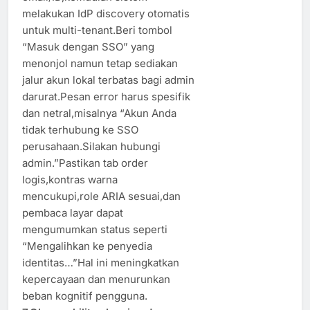
melakukan IdP discovery otomatis
untuk multi-tenant.Beri tombol
“Masuk dengan SSO” yang
menonjol namun tetap sediakan
jalur akun lokal terbatas bagi admin
darurat.Pesan error harus spesifik
dan netral,misalnya “Akun Anda
tidak terhubung ke SSO
perusahaan.Silakan hubungi
admin.”Pastikan tab order
logis,kontras warna
mencukupi,role ARIA sesuai,dan
pembaca layar dapat
mengumumkan status seperti
“Mengalihkan ke penyedia
identitas…”Hal ini meningkatkan
kepercayaan dan menurunkan
beban kognitif pengguna.