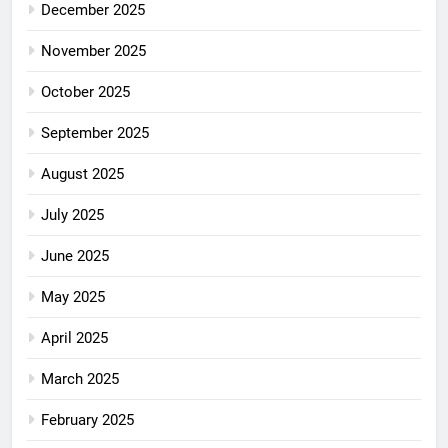
December 2025
November 2025
October 2025
September 2025
August 2025
July 2025
June 2025
May 2025
April 2025
March 2025
February 2025