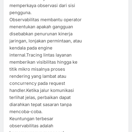
memperkaya observasi dari sisi
pengguna.
Observabilitas membantu operator
menentukan apakah gangguan
disebabkan penurunan kinerja
jaringan, lonjakan permintaan, atau
kendala pada engine
internal.Tracing lintas layanan
memberikan visibilitas hingga ke
titik mikro misalnya proses
rendering yang lambat atau
concurrency pada request
handler.Ketika jalur komunikasi
terlihat jelas, perbaikan dapat
diarahkan tepat sasaran tanpa
mencoba-coba.
Keuntungan terbesar
observabilitas adalah