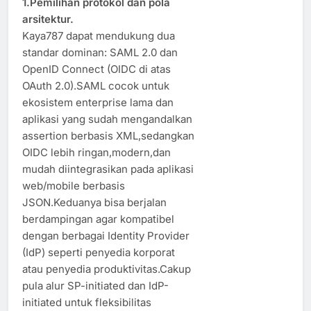
1.Pemilihan protokol dan pola
arsitektur.
Kaya787 dapat mendukung dua
standar dominan: SAML 2.0 dan
OpenID Connect (OIDC di atas
OAuth 2.0).SAML cocok untuk
ekosistem enterprise lama dan
aplikasi yang sudah mengandalkan
assertion berbasis XML,sedangkan
OIDC lebih ringan,modern,dan
mudah diintegrasikan pada aplikasi
web/mobile berbasis
JSON.Keduanya bisa berjalan
berdampingan agar kompatibel
dengan berbagai Identity Provider
(IdP) seperti penyedia korporat
atau penyedia produktivitas.Cakup
pula alur SP-initiated dan IdP-
initiated untuk fleksibilitas