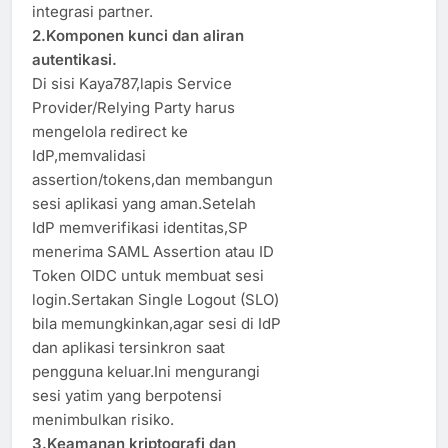
integrasi partner.
2.Komponen kunci dan aliran
autentikasi.
Di sisi Kaya787,lapis Service
Provider/Relying Party harus
mengelola redirect ke
IdP,memvalidasi
assertion/tokens,dan membangun
sesi aplikasi yang aman.Setelah
IdP memverifikasi identitas,SP
menerima SAML Assertion atau ID
Token OIDC untuk membuat sesi
login.Sertakan Single Logout (SLO)
bila memungkinkan,agar sesi di IdP
dan aplikasi tersinkron saat
pengguna keluar.Ini mengurangi
sesi yatim yang berpotensi
menimbulkan risiko.
3.Keamanan kriptografi dan