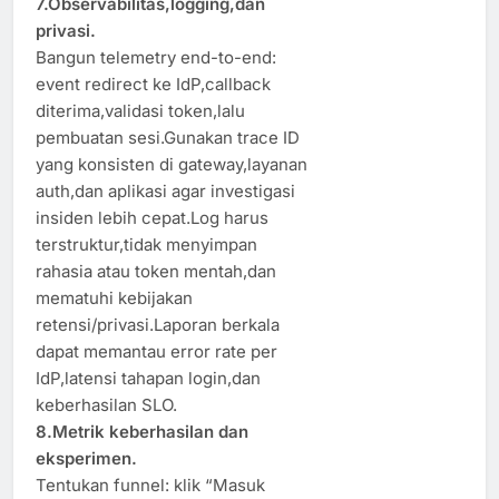
7.Observabilitas,logging,dan
privasi.
Bangun telemetry end-to-end:
event redirect ke IdP,callback
diterima,validasi token,lalu
pembuatan sesi.Gunakan trace ID
yang konsisten di gateway,layanan
auth,dan aplikasi agar investigasi
insiden lebih cepat.Log harus
terstruktur,tidak menyimpan
rahasia atau token mentah,dan
mematuhi kebijakan
retensi/privasi.Laporan berkala
dapat memantau error rate per
IdP,latensi tahapan login,dan
keberhasilan SLO.
8.Metrik keberhasilan dan
eksperimen.
Tentukan funnel: klik “Masuk