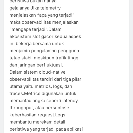
peristiwa bukan hanya
gejalanya.Jika telemetry
menjelaskan “apa yang terjadi”
maka observabilitas menjelaskan
“mengapa terjadi”.Dalam
ekosistem slot gacor kedua aspek
ini bekerja bersama untuk
menjamin pengalaman pengguna
tetap stabil meskipun trafik tinggi
dan jaringan berfluktuasi.
Dalam sistem cloud-native
observabilitas terdiri dari tiga pilar
utama yaitu metrics, logs, dan
traces.Metrics digunakan untuk
memantau angka seperti latency,
throughput, atau persentase
keberhasilan request.Logs
membantu merekam detail
peristiwa yang terjadi pada aplikasi