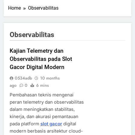
Home
Observabilitas
Observabilitas
Kajian Telemetry dan
Observabilitas pada Slot
Gacor Digital Modern
0534adb
10 months
ago
0
6 mins
Pembahasan teknis mengenai
peran telemetry dan observabilitas
dalam meningkatkan stabilitas,
kinerja, dan akurasi pemantauan
pada platform
slot gacor
digital
modern berbasis arsitektur cloud-