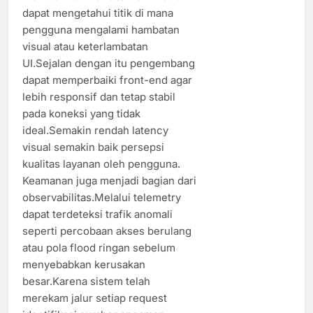
dapat mengetahui titik di mana
pengguna mengalami hambatan
visual atau keterlambatan
UI.Sejalan dengan itu pengembang
dapat memperbaiki front-end agar
lebih responsif dan tetap stabil
pada koneksi yang tidak
ideal.Semakin rendah latency
visual semakin baik persepsi
kualitas layanan oleh pengguna.
Keamanan juga menjadi bagian dari
observabilitas.Melalui telemetry
dapat terdeteksi trafik anomali
seperti percobaan akses berulang
atau pola flood ringan sebelum
menyebabkan kerusakan
besar.Karena sistem telah
merekam jalur setiap request