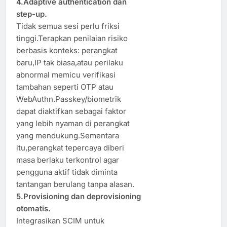
4.Adaptive authentication dan
step-up.
Tidak semua sesi perlu friksi
tinggi.Terapkan penilaian risiko
berbasis konteks: perangkat
baru,IP tak biasa,atau perilaku
abnormal memicu verifikasi
tambahan seperti OTP atau
WebAuthn.Passkey/biometrik
dapat diaktifkan sebagai faktor
yang lebih nyaman di perangkat
yang mendukung.Sementara
itu,perangkat tepercaya diberi
masa berlaku terkontrol agar
pengguna aktif tidak diminta
tantangan berulang tanpa alasan.
5.Provisioning dan deprovisioning
otomatis.
Integrasikan SCIM untuk