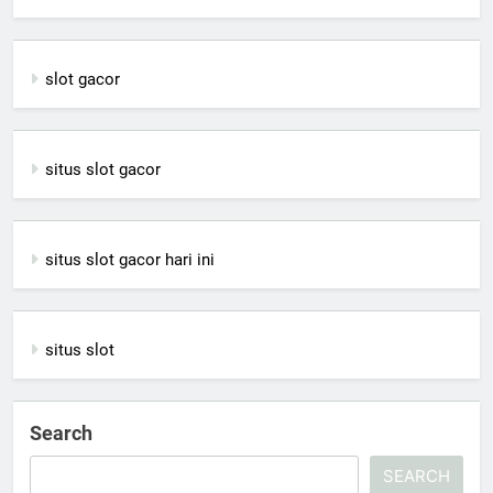
slot gacor
situs slot gacor
situs slot gacor hari ini
situs slot
Search
SEARCH