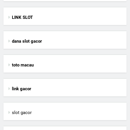
LINK SLOT
dana slot gacor
toto macau
link gacor
slot gacor