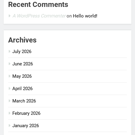
Recent Comments
A WordPress Commenter
on
Hello world!
Archives
July 2026
June 2026
May 2026
April 2026
March 2026
February 2026
January 2026