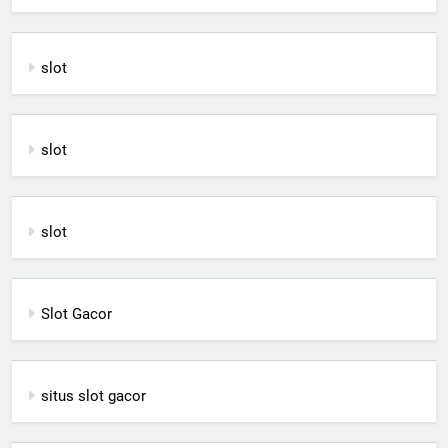
slot
slot
slot
Slot Gacor
situs slot gacor