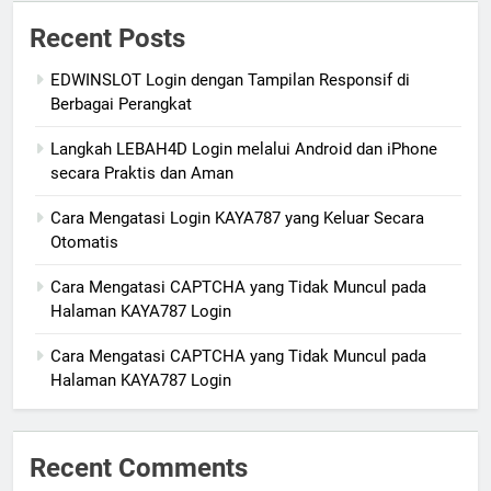
Recent Posts
EDWINSLOT Login dengan Tampilan Responsif di
Berbagai Perangkat
Langkah LEBAH4D Login melalui Android dan iPhone
secara Praktis dan Aman
Cara Mengatasi Login KAYA787 yang Keluar Secara
Otomatis
Cara Mengatasi CAPTCHA yang Tidak Muncul pada
Halaman KAYA787 Login
Cara Mengatasi CAPTCHA yang Tidak Muncul pada
Halaman KAYA787 Login
Recent Comments