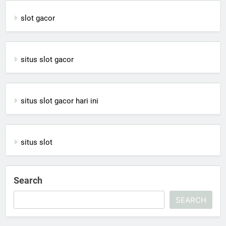
slot gacor
situs slot gacor
situs slot gacor hari ini
situs slot
Search
SEARCH