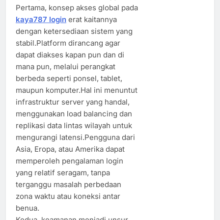
Pertama, konsep akses global pada
kaya787 login
erat kaitannya
dengan ketersediaan sistem yang
stabil.Platform dirancang agar
dapat diakses kapan pun dan di
mana pun, melalui perangkat
berbeda seperti ponsel, tablet,
maupun komputer.Hal ini menuntut
infrastruktur server yang handal,
menggunakan load balancing dan
replikasi data lintas wilayah untuk
mengurangi latensi.Pengguna dari
Asia, Eropa, atau Amerika dapat
memperoleh pengalaman login
yang relatif seragam, tanpa
terganggu masalah perbedaan
zona waktu atau koneksi antar
benua.
Kedua, keamanan menjadi unsur