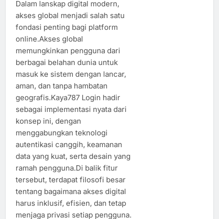
Dalam lanskap digital modern,
akses global menjadi salah satu
fondasi penting bagi platform
online.Akses global
memungkinkan pengguna dari
berbagai belahan dunia untuk
masuk ke sistem dengan lancar,
aman, dan tanpa hambatan
geografis.Kaya787 Login hadir
sebagai implementasi nyata dari
konsep ini, dengan
menggabungkan teknologi
autentikasi canggih, keamanan
data yang kuat, serta desain yang
ramah pengguna.Di balik fitur
tersebut, terdapat filosofi besar
tentang bagaimana akses digital
harus inklusif, efisien, dan tetap
menjaga privasi setiap pengguna.