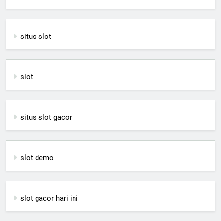
situs slot
slot
situs slot gacor
slot demo
slot gacor hari ini