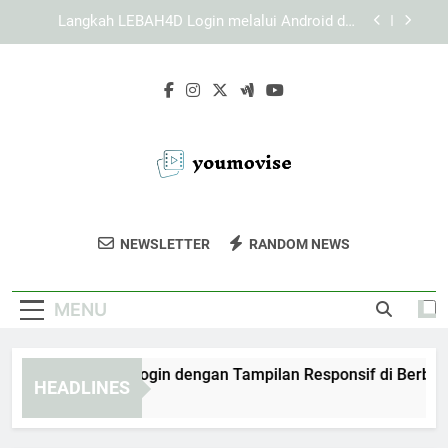
Skip
Langkah LEBAH4D Login melalui Android dan
to
iPhone secara Praktis dan Aman
content
Cara Mengatasi Login KAYA787 yang Keluar
Secara Otomatis
Cara Mengatasi CAPTCHA yang Tidak Muncul
pada Halaman KAYA787 Login
EDWINSLOT Login dengan Tampilan Responsif di
Berbagai Perangkat
Langkah LEBAH4D Login melalui Android dan
iPhone secara Praktis dan Aman
You Movise
Temukan Film Terbaru Dan Berbagai Konten
Cara Mengatasi Login KAYA787 yang Keluar
NEWSLETTER
RANDOM NEWS
Secara Otomatis
Hiburan Di You Movise. Tempatnya Untuk
Hiburan Berkualitas.
Cara Mengatasi CAPTCHA yang Tidak Muncul
pada Halaman KAYA787 Login
MENU
EDWINSLOT Login dengan Tampilan Responsif di Berbagai
HEADLINES
2 Weeks Ago