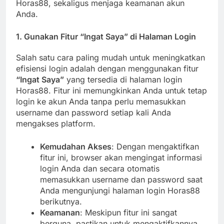
Horas88, sekaligus menjaga keamanan akun
Anda.
1.
Gunakan Fitur “Ingat Saya” di Halaman Login
Salah satu cara paling mudah untuk meningkatkan
efisiensi login adalah dengan menggunakan fitur
“Ingat Saya”
yang tersedia di halaman login
Horas88. Fitur ini memungkinkan Anda untuk tetap
login ke akun Anda tanpa perlu memasukkan
username dan password setiap kali Anda
mengakses platform.
Kemudahan Akses
: Dengan mengaktifkan
fitur ini, browser akan mengingat informasi
login Anda dan secara otomatis
memasukkan username dan password saat
Anda mengunjungi halaman login Horas88
berikutnya.
Keamanan
: Meskipun fitur ini sangat
berguna, pastikan untuk mengaktifkannya