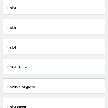
slot
slot
slot
Slot Gacor
situs slot gacor
slot gacor