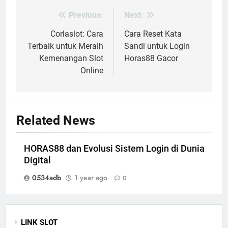
Previous:
Next:
Post
navigation
Corlaslot: Cara
Cara Reset Kata
Terbaik untuk Meraih
Sandi untuk Login
Kemenangan Slot
Horas88 Gacor
Online
Related News
HORAS88 dan Evolusi Sistem Login di Dunia
Digital
0534adb
1 year ago
0
LINK SLOT