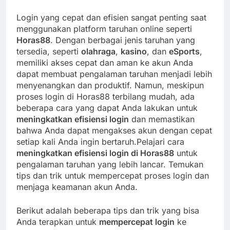
Login yang cepat dan efisien sangat penting saat
menggunakan platform taruhan online seperti
Horas88
. Dengan berbagai jenis taruhan yang
tersedia, seperti
olahraga
,
kasino
, dan
eSports
,
memiliki akses cepat dan aman ke akun Anda
dapat membuat pengalaman taruhan menjadi lebih
menyenangkan dan produktif. Namun, meskipun
proses login di Horas88 terbilang mudah, ada
beberapa cara yang dapat Anda lakukan untuk
meningkatkan efisiensi login
dan memastikan
bahwa Anda dapat mengakses akun dengan cepat
setiap kali Anda ingin bertaruh.Pelajari cara
meningkatkan efisiensi login di Horas88
untuk
pengalaman taruhan yang lebih lancar. Temukan
tips dan trik untuk mempercepat proses login dan
menjaga keamanan akun Anda.
Berikut adalah beberapa tips dan trik yang bisa
Anda terapkan untuk
mempercepat login
ke