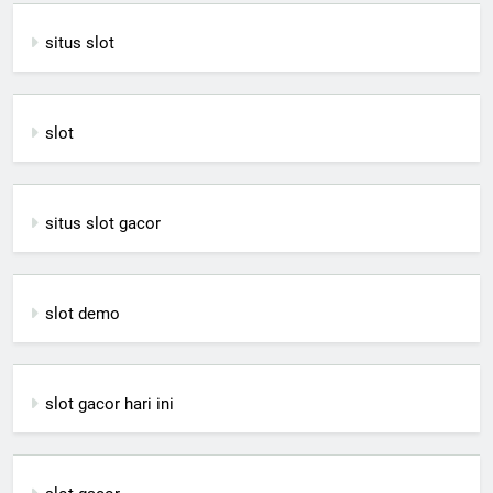
situs slot
slot
situs slot gacor
slot demo
slot gacor hari ini