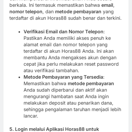
berkala. Ini termasuk memastikan bahwa
email
,
nomor telepon
, dan
metode pembayaran
yang
terdaftar di akun Horas88 sudah benar dan terkini.
Verifikasi Email dan Nomor Telepon
:
Pastikan Anda memiliki akses penuh ke
alamat email dan nomor telepon yang
terdaftar di akun Horas88 Anda. Ini akan
membantu Anda mengakses akun dengan
cepat jika perlu melakukan reset password
atau verifikasi tambahan.
Metode Pembayaran yang Tersedia
:
Memastikan bahwa
metode pembayaran
Anda sudah diperbarui dan aktif akan
mengurangi hambatan saat Anda ingin
melakukan deposit atau penarikan dana,
sehingga pengalaman taruhan menjadi lebih
lancar.
5.
Login melalui Aplikasi Horas88 untuk