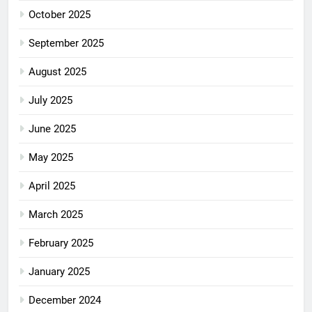
October 2025
September 2025
August 2025
July 2025
June 2025
May 2025
April 2025
March 2025
February 2025
January 2025
December 2024