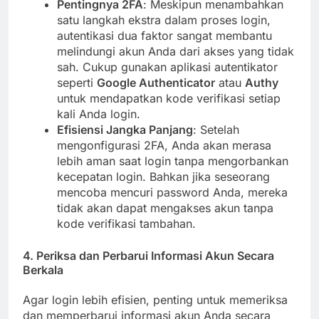
Pentingnya 2FA
: Meskipun menambahkan
satu langkah ekstra dalam proses login,
autentikasi dua faktor sangat membantu
melindungi akun Anda dari akses yang tidak
sah. Cukup gunakan aplikasi autentikator
seperti
Google Authenticator
atau
Authy
untuk mendapatkan kode verifikasi setiap
kali Anda login.
Efisiensi Jangka Panjang
: Setelah
mengonfigurasi 2FA, Anda akan merasa
lebih aman saat login tanpa mengorbankan
kecepatan login. Bahkan jika seseorang
mencoba mencuri password Anda, mereka
tidak akan dapat mengakses akun tanpa
kode verifikasi tambahan.
4.
Periksa dan Perbarui Informasi Akun Secara
Berkala
Agar login lebih efisien, penting untuk memeriksa
dan memperbarui informasi akun Anda secara