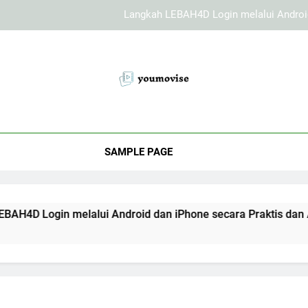
Langkah LEBAH4D Login melalui Androi
Cara Mengatasi Login
Cara Mengatasi CAPTCHA yang Tidak
EDWINSLOT Login dengan Tampi
 Movise
ilm Terbaru Dan Berbagai Konten Hiburan Di You Movise. Temp
Langkah LEBAH4D Login melalui Androi
SAMPLE PAGE
Cara Mengatasi Login
Cara Mengatasi CAPTCHA yang Tidak
n melalui Android dan iPhone secara Praktis dan Aman