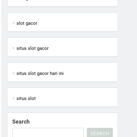
slot gacor
situs slot gacor
situs slot gacor hari ini
situs slot
Search
SEARCH