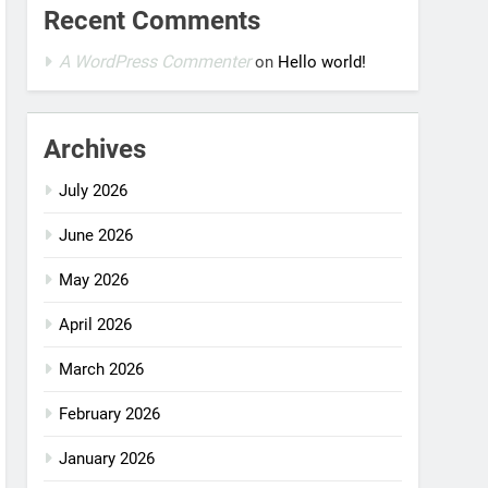
Recent Comments
A WordPress Commenter
on
Hello world!
Archives
July 2026
June 2026
May 2026
April 2026
March 2026
February 2026
January 2026