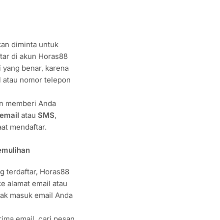
kan diminta untuk
tar di akun Horas88
 yang benar, karena
l atau nomor telepon
an memberi Anda
email
atau
SMS
,
aat mendaftar.
emulihan
 terdaftar, Horas88
e alamat email atau
tak masuk email Anda
ima email, cari pesan