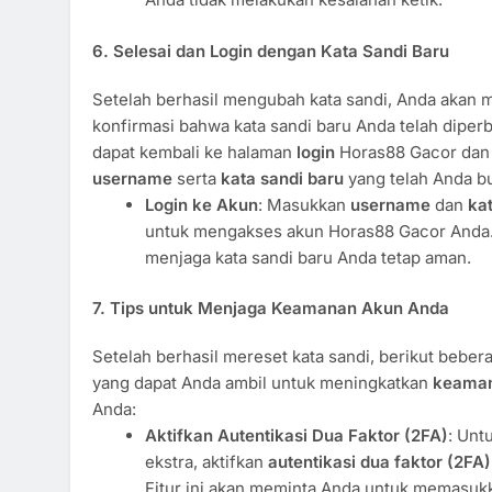
6.
Selesai dan Login dengan Kata Sandi Baru
Setelah berhasil mengubah kata sandi, Anda akan
konfirmasi bahwa kata sandi baru Anda telah diper
dapat kembali ke halaman
login
Horas88 Gacor da
username
serta
kata sandi baru
yang telah Anda bu
Login ke Akun
: Masukkan
username
dan
kat
untuk mengakses akun Horas88 Gacor Anda.
menjaga kata sandi baru Anda tetap aman.
7.
Tips untuk Menjaga Keamanan Akun Anda
Setelah berhasil mereset kata sandi, berikut bebe
yang dapat Anda ambil untuk meningkatkan
keaman
Anda:
Aktifkan Autentikasi Dua Faktor (2FA)
: Unt
ekstra, aktifkan
autentikasi dua faktor (2FA)
Fitur ini akan meminta Anda untuk memasu