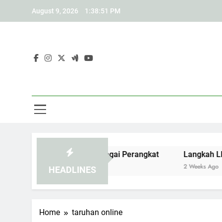
Skip
August 9, 2026
1:38:52 PM
to
content
You
Temukan F
esponsif di Berbagai Perangkat
Langkah LEBAH4D Logi
2 Weeks Ago
HEADLINES
Home
taruhan online