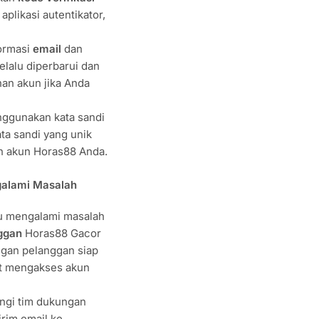
plikasi autentikator,
formasi
email
dan
elalu diperbarui dan
an akun jika Anda
nggunakan kata sandi
ta sandi yang unik
n akun Horas88 Anda.
galami Masalah
au mengalami masalah
ggan
Horas88 Gacor
ngan pelanggan siap
t mengakses akun
ngi tim dukungan
rim email ke