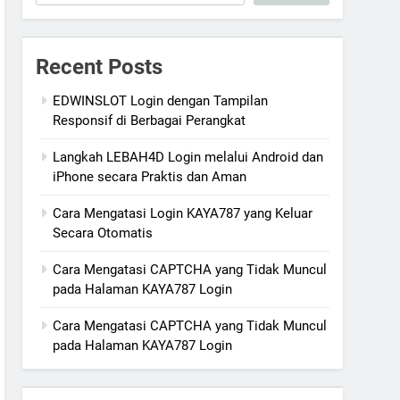
Recent Posts
EDWINSLOT Login dengan Tampilan
Responsif di Berbagai Perangkat
Langkah LEBAH4D Login melalui Android dan
iPhone secara Praktis dan Aman
Cara Mengatasi Login KAYA787 yang Keluar
Secara Otomatis
Cara Mengatasi CAPTCHA yang Tidak Muncul
pada Halaman KAYA787 Login
Cara Mengatasi CAPTCHA yang Tidak Muncul
pada Halaman KAYA787 Login