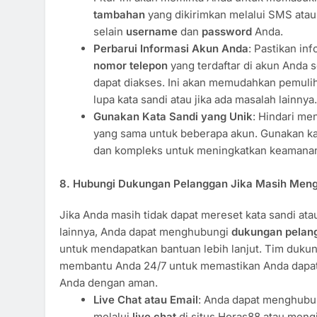
tambahan
yang dikirimkan melalui SMS atau a
selain
username
dan
password
Anda.
Perbarui Informasi Akun Anda
: Pastikan in
nomor telepon
yang terdaftar di akun Anda s
dapat diakses. Ini akan memudahkan pemulih
lupa kata sandi atau jika ada masalah lainnya.
Gunakan Kata Sandi yang Unik
: Hindari me
yang sama untuk beberapa akun. Gunakan ka
dan kompleks untuk meningkatkan keamana
8.
Hubungi Dukungan Pelanggan Jika Masih Men
Jika Anda masih tidak dapat mereset kata sandi at
lainnya, Anda dapat menghubungi
dukungan pelan
untuk mendapatkan bantuan lebih lanjut. Tim duku
membantu Anda 24/7 untuk memastikan Anda dapa
Anda dengan aman.
Live Chat atau Email
: Anda dapat menghubu
melalui
live chat
di situs Horas88 atau mengi