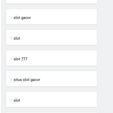
slot gacor
slot
slot 777
situs slot gacor
slot