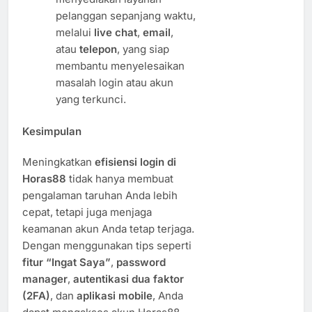
pelanggan sepanjang waktu,
melalui
live chat
,
email
,
atau
telepon
, yang siap
membantu menyelesaikan
masalah login atau akun
yang terkunci.
Kesimpulan
Meningkatkan
efisiensi login di
Horas88
tidak hanya membuat
pengalaman taruhan Anda lebih
cepat, tetapi juga menjaga
keamanan akun Anda tetap terjaga.
Dengan menggunakan tips seperti
fitur “Ingat Saya”
,
password
manager
,
autentikasi dua faktor
(2FA)
, dan
aplikasi mobile
, Anda