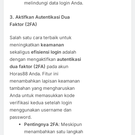
melindungi data login Anda.
3.
Aktifkan Autentikasi Dua
Faktor (2FA)
Salah satu cara terbaik untuk
meningkatkan
keamanan
sekaligus
efisiensi login
adalah
dengan mengaktifkan
autentikasi
dua faktor (2FA)
pada akun
Horas88 Anda. Fitur ini
menambahkan lapisan keamanan
tambahan yang mengharuskan
Anda untuk memasukkan kode
verifikasi kedua setelah login
menggunakan username dan
password.
Pentingnya 2FA
: Meskipun
menambahkan satu langkah