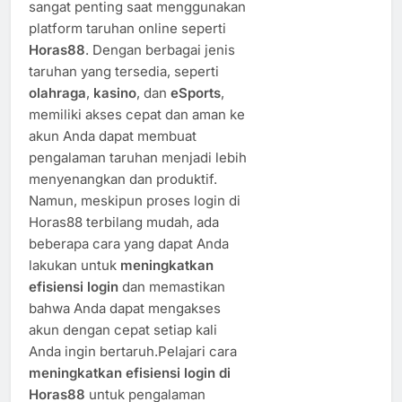
sangat penting saat menggunakan
platform taruhan online seperti
Horas88
. Dengan berbagai jenis
taruhan yang tersedia, seperti
olahraga
,
kasino
, dan
eSports
,
memiliki akses cepat dan aman ke
akun Anda dapat membuat
pengalaman taruhan menjadi lebih
menyenangkan dan produktif.
Namun, meskipun proses login di
Horas88 terbilang mudah, ada
beberapa cara yang dapat Anda
lakukan untuk
meningkatkan
efisiensi login
dan memastikan
bahwa Anda dapat mengakses
akun dengan cepat setiap kali
Anda ingin bertaruh.Pelajari cara
meningkatkan efisiensi login di
Horas88
untuk pengalaman