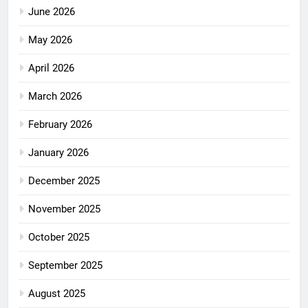
June 2026
May 2026
April 2026
March 2026
February 2026
January 2026
December 2025
November 2025
October 2025
September 2025
August 2025