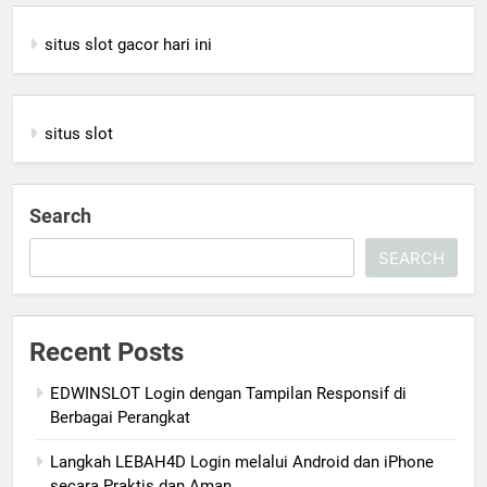
situs slot gacor hari ini
situs slot
Search
SEARCH
Recent Posts
EDWINSLOT Login dengan Tampilan Responsif di
Berbagai Perangkat
Langkah LEBAH4D Login melalui Android dan iPhone
secara Praktis dan Aman