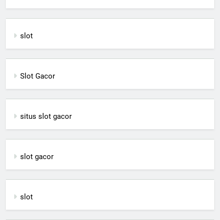
slot
Slot Gacor
situs slot gacor
slot gacor
slot