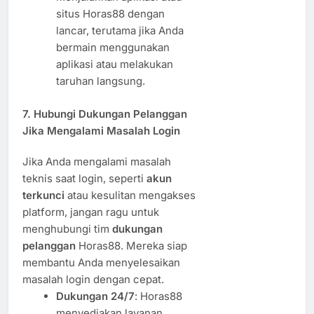
situs Horas88 dengan
lancar, terutama jika Anda
bermain menggunakan
aplikasi atau melakukan
taruhan langsung.
7.
Hubungi Dukungan Pelanggan
Jika Mengalami Masalah Login
Jika Anda mengalami masalah
teknis saat login, seperti
akun
terkunci
atau kesulitan mengakses
platform, jangan ragu untuk
menghubungi tim
dukungan
pelanggan
Horas88. Mereka siap
membantu Anda menyelesaikan
masalah login dengan cepat.
Dukungan 24/7
: Horas88
menyediakan layanan