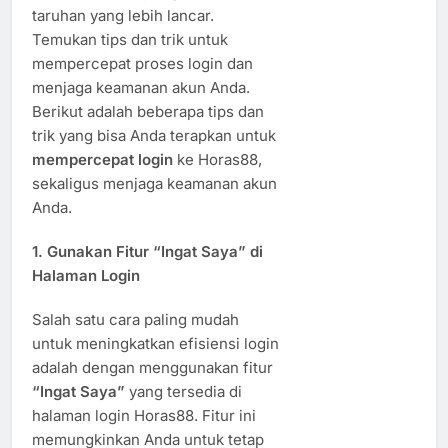
taruhan yang lebih lancar.
Temukan tips dan trik untuk
mempercepat proses login dan
menjaga keamanan akun Anda.
Berikut adalah beberapa tips dan
trik yang bisa Anda terapkan untuk
mempercepat login
ke Horas88,
sekaligus menjaga keamanan akun
Anda.
1.
Gunakan Fitur “Ingat Saya” di
Halaman Login
Salah satu cara paling mudah
untuk meningkatkan efisiensi login
adalah dengan menggunakan fitur
“Ingat Saya”
yang tersedia di
halaman login Horas88. Fitur ini
memungkinkan Anda untuk tetap