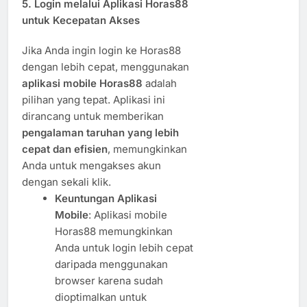
5.
Login melalui Aplikasi Horas88
untuk Kecepatan Akses
Jika Anda ingin login ke Horas88
dengan lebih cepat, menggunakan
aplikasi mobile Horas88
adalah
pilihan yang tepat. Aplikasi ini
dirancang untuk memberikan
pengalaman taruhan yang lebih
cepat dan efisien
, memungkinkan
Anda untuk mengakses akun
dengan sekali klik.
Keuntungan Aplikasi
Mobile
: Aplikasi mobile
Horas88 memungkinkan
Anda untuk login lebih cepat
daripada menggunakan
browser karena sudah
dioptimalkan untuk