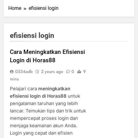
Home
efisiensi login
efisiensi login
Cara Meningkatkan Efisiensi
Login di Horas88
0534adb
2 years ago
0
9
mins
Pelajari cara
meningkatkan
efisiensi login di Horas88
untuk
pengalaman taruhan yang lebih
lancar. Temukan tips dan trik untuk
mempercepat proses login dan
menjaga keamanan akun Anda.
Login yang cepat dan efisien