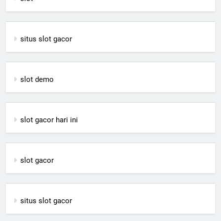
situs slot gacor
slot demo
slot gacor hari ini
slot gacor
situs slot gacor