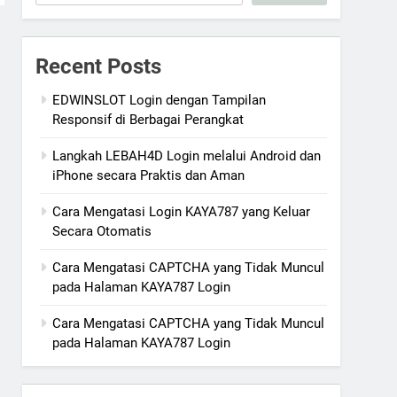
Recent Posts
EDWINSLOT Login dengan Tampilan
Responsif di Berbagai Perangkat
Langkah LEBAH4D Login melalui Android dan
iPhone secara Praktis dan Aman
Cara Mengatasi Login KAYA787 yang Keluar
Secara Otomatis
Cara Mengatasi CAPTCHA yang Tidak Muncul
pada Halaman KAYA787 Login
Cara Mengatasi CAPTCHA yang Tidak Muncul
pada Halaman KAYA787 Login