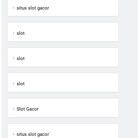
situs slot gacor
slot
slot
slot
Slot Gacor
situs slot gacor