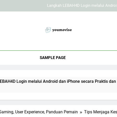
Langkah LEBAH4D Login melalui Androi
Cara Mengatasi Login
Cara Mengatasi CAPTCHA yang Tidak
EDWINSLOT Login dengan Tampi
 Movise
ilm Terbaru Dan Berbagai Konten Hiburan Di You Movise. Temp
Langkah LEBAH4D Login melalui Androi
SAMPLE PAGE
Cara Mengatasi Login
Cara Mengatasi CAPTCHA yang Tidak
n melalui Android dan iPhone secara Praktis dan Aman
s Gaming, User Experience, Panduan Pemain
Tips Menjaga Ke