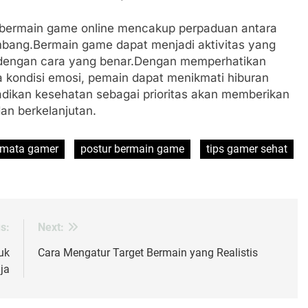
t bermain game online mencakup perpaduan antara
imbang.Bermain game dapat menjadi aktivitas yang
 dengan cara yang benar.Dengan memperhatikan
erta kondisi emosi, pemain dapat menikmati hiburan
dikan kesehatan sebagai prioritas akan memberikan
an berkelanjutan.
 mata gamer
postur bermain game
tips gamer sehat
s:
Next:
uk
Cara Mengatur Target Bermain yang Realistis
ja