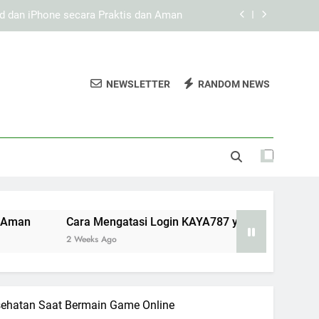
d dan iPhone secara Praktis dan Aman
 KAYA787 yang Keluar Secara Otomatis
 Muncul pada Halaman KAYA787 Login
NEWSLETTER
RANDOM NEWS
lan Responsif di Berbagai Perangkat
atnya Untuk Hiburan Berkualitas.
d dan iPhone secara Praktis dan Aman
 KAYA787 yang Keluar Secara Otomatis
 Muncul pada Halaman KAYA787 Login
Cara Mengatasi Login KAYA787 yang Keluar Secara Otomati
2 Weeks Ago
sehatan Saat Bermain Game Online