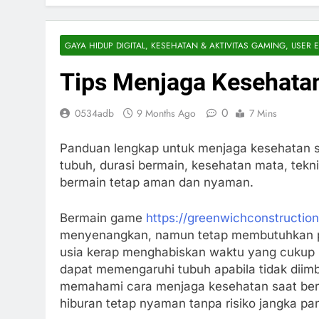
GAYA HIDUP DIGITAL, KESEHATAN & AKTIVITAS GAMING, USER
Tips Menjaga Kesehata
0
0534adb
9 Months Ago
7 Mins
Panduan lengkap untuk menjaga kesehatan 
tubuh, durasi bermain, kesehatan mata, tekni
bermain tetap aman dan nyaman.
Bermain game
https://greenwichconstructio
menyenangkan, namun tetap membutuhkan pe
usia kerap menghabiskan waktu yang cukup la
dapat memengaruhi tubuh apabila tidak diimb
memahami cara menjaga kesehatan saat berm
hiburan tetap nyaman tanpa risiko jangka pa