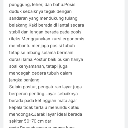
punggung, leher, dan bahu.Posisi
duduk sebaiknya tegak dengan
sandaran yang mendukung tulang
belakang.Kaki berada di lantai secara
stabil dan lengan berada pada posisi
rileks.Menggunakan kursi ergonomis
membantu menjaga posisi tubuh
tetap seimbang selama bermain
durasi lama.Postur baik bukan hanya
soal kenyamanan, tetapi juga
mencegah cedera tubuh dalam
jangka panjang.
Selain postur, pengaturan layar juga
berperan penting.Layar sebaiknya
berada pada ketinggian mata agar
kepala tidak terlalu menunduk atau
mendongak.Jarak layar ideal berada
sekitar 50–70 cm dari
mata.Pencahayaan ruangan juga