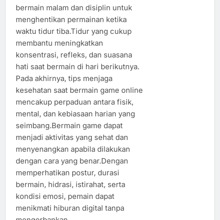
bermain malam dan disiplin untuk
menghentikan permainan ketika
waktu tidur tiba.Tidur yang cukup
membantu meningkatkan
konsentrasi, refleks, dan suasana
hati saat bermain di hari berikutnya.
Pada akhirnya, tips menjaga
kesehatan saat bermain game online
mencakup perpaduan antara fisik,
mental, dan kebiasaan harian yang
seimbang.Bermain game dapat
menjadi aktivitas yang sehat dan
menyenangkan apabila dilakukan
dengan cara yang benar.Dengan
memperhatikan postur, durasi
bermain, hidrasi, istirahat, serta
kondisi emosi, pemain dapat
menikmati hiburan digital tanpa
mengorbankan