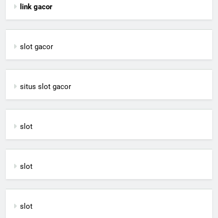
link gacor
slot gacor
situs slot gacor
slot
slot
slot