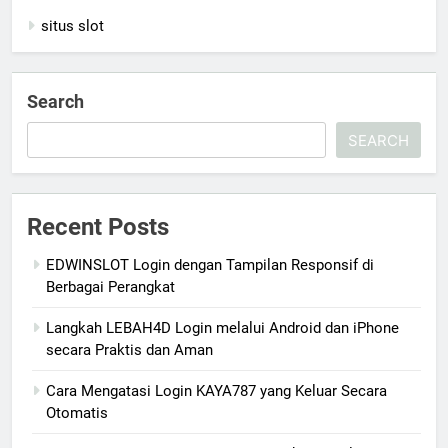
situs slot
Search
SEARCH
Recent Posts
EDWINSLOT Login dengan Tampilan Responsif di
Berbagai Perangkat
Langkah LEBAH4D Login melalui Android dan iPhone
secara Praktis dan Aman
Cara Mengatasi Login KAYA787 yang Keluar Secara
Otomatis