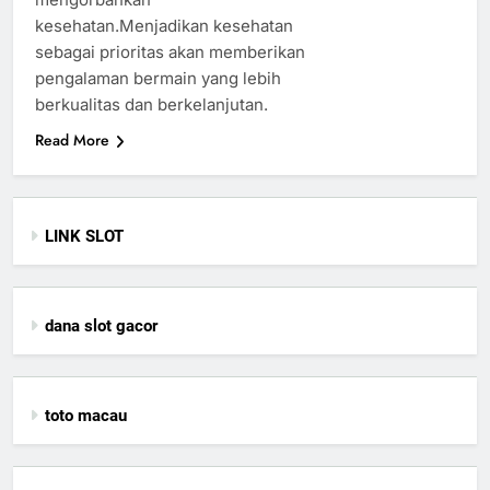
kesehatan.Menjadikan kesehatan
sebagai prioritas akan memberikan
pengalaman bermain yang lebih
berkualitas dan berkelanjutan.
Read More
LINK SLOT
dana slot gacor
toto macau