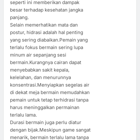
seperti ini memberikan dampak
besar terhadap kesehatan jangka
panjang.
Selain memerhatikan mata dan
postur, hidrasi adalah hal penting
yang sering diabaikan.Pemain yang
terlalu fokus bermain sering lupa
minum air sepanjang sesi
bermain.Kurangnya cairan dapat
menyebabkan sakit kepala,
kelelahan, dan menurunnya
konsentrasi.Menyiapkan segelas air
di dekat meja bermain memudahkan
pemain untuk tetap terhidrasi tanpa
harus meninggalkan permainan
terlalu lama.
Durasi bermain juga perlu diatur
dengan bijak.Meskipun game sangat
menarik, bermain terlalu lama tanpa