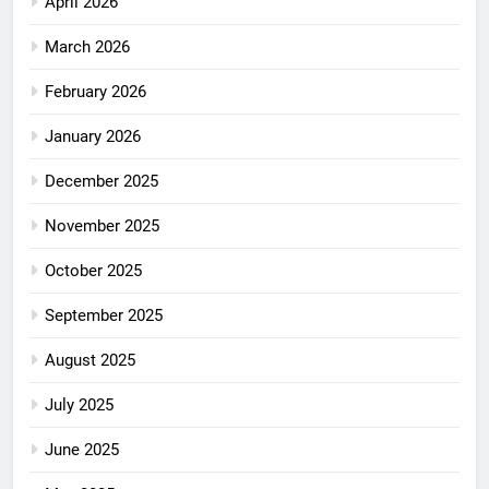
April 2026
March 2026
February 2026
January 2026
December 2025
November 2025
October 2025
September 2025
August 2025
July 2025
June 2025