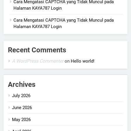
Cara Mengatasi CAPTCHA yang Tidak Muncul pada
Halaman KAYA787 Login
Cara Mengatasi CAPTCHA yang Tidak Muncul pada
Halaman KAYA787 Login
Recent Comments
A WordPress Commenter
on
Hello world!
Archives
July 2026
June 2026
May 2026