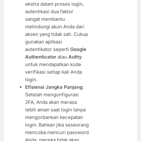
ekstra dalam proses login,
autentikasi dua faktor
sangat membantu
melindungi akun Anda dari
akses yang tidak sah. Cukup
gunakan aplikasi
autentikator seperti
Google
Authenticator
atau
Authy
untuk mendapatkan kode
verifikasi setiap kali Anda
login.
Efisiensi Jangka Panjang
:
Setelah mengonfigurasi
2FA, Anda akan merasa
lebih aman saat login tanpa
mengorbankan kecepatan
login. Bahkan jika seseorang
mencoba mencuri password
Anda, mereka tidak akan