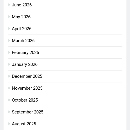
June 2026
May 2026
April 2026
March 2026
February 2026
January 2026
December 2025
November 2025
October 2025
September 2025
August 2025