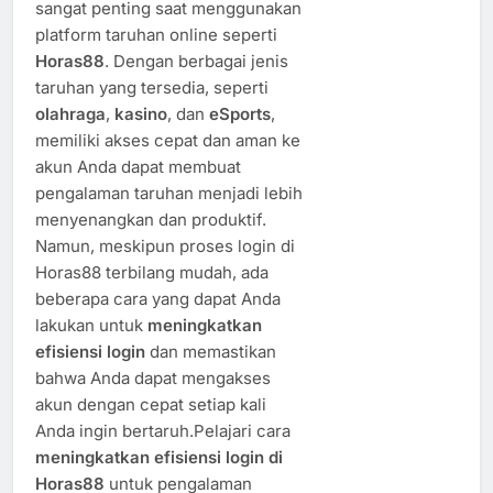
sangat penting saat menggunakan
platform taruhan online seperti
Horas88
. Dengan berbagai jenis
taruhan yang tersedia, seperti
olahraga
,
kasino
, dan
eSports
,
memiliki akses cepat dan aman ke
akun Anda dapat membuat
pengalaman taruhan menjadi lebih
menyenangkan dan produktif.
Namun, meskipun proses login di
Horas88 terbilang mudah, ada
beberapa cara yang dapat Anda
lakukan untuk
meningkatkan
efisiensi login
dan memastikan
bahwa Anda dapat mengakses
akun dengan cepat setiap kali
Anda ingin bertaruh.Pelajari cara
meningkatkan efisiensi login di
Horas88
untuk pengalaman