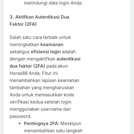
melindungi data login Anda.
3.
Aktifkan Autentikasi Dua
Faktor (2FA)
Salah satu cara terbaik untuk
meningkatkan
keamanan
sekaligus
efisiensi login
adalah
dengan mengaktifkan
autentikasi
dua faktor (2FA)
pada akun
Horas88 Anda. Fitur ini
menambahkan lapisan keamanan
tambahan yang mengharuskan
Anda untuk memasukkan kode
verifikasi kedua setelah login
menggunakan username dan
password.
Pentingnya 2FA
: Meskipun
menambahkan satu langkah