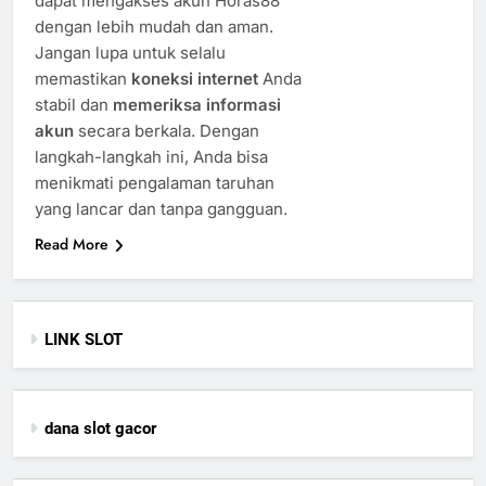
dapat mengakses akun Horas88
dengan lebih mudah dan aman.
Jangan lupa untuk selalu
memastikan
koneksi internet
Anda
stabil dan
memeriksa informasi
akun
secara berkala. Dengan
langkah-langkah ini, Anda bisa
menikmati pengalaman taruhan
yang lancar dan tanpa gangguan.
Read More
LINK SLOT
dana slot gacor