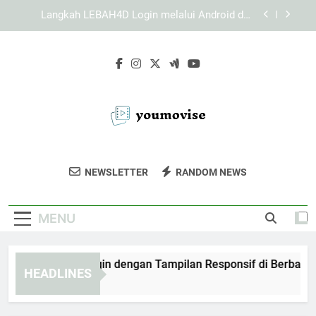
Skip
Langkah LEBAH4D Login melalui Android dan
iPhone secara Praktis dan Aman
to
content
Cara Mengatasi Login KAYA787 yang Keluar
Secara Otomatis
Cara Mengatasi CAPTCHA yang Tidak Muncul
pada Halaman KAYA787 Login
EDWINSLOT Login dengan Tampilan Responsif di
Berbagai Perangkat
Langkah LEBAH4D Login melalui Android dan
iPhone secara Praktis dan Aman
You Movise
Temukan Film Terbaru Dan Berbagai Konten
Cara Mengatasi Login KAYA787 yang Keluar
NEWSLETTER
RANDOM NEWS
Secara Otomatis
Hiburan Di You Movise. Tempatnya Untuk
Cara Mengatasi CAPTCHA yang Tidak Muncul
Hiburan Berkualitas.
pada Halaman KAYA787 Login
MENU
EDWINSLOT Login dengan Tampilan Responsif di Berbagai Pe
HEADLINES
2 Weeks Ago