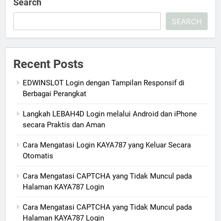
Search
SEARCH
Recent Posts
EDWINSLOT Login dengan Tampilan Responsif di
Berbagai Perangkat
Langkah LEBAH4D Login melalui Android dan iPhone
secara Praktis dan Aman
Cara Mengatasi Login KAYA787 yang Keluar Secara
Otomatis
Cara Mengatasi CAPTCHA yang Tidak Muncul pada
Halaman KAYA787 Login
Cara Mengatasi CAPTCHA yang Tidak Muncul pada
Halaman KAYA787 Login