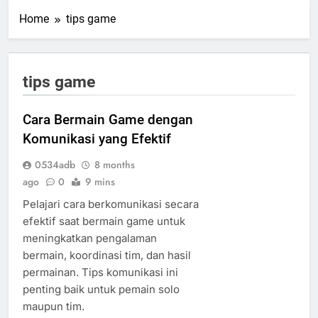
Home
tips game
tips game
Cara Bermain Game dengan
Komunikasi yang Efektif
0534adb
8 months
ago
0
9 mins
Pelajari cara berkomunikasi secara
efektif saat bermain game untuk
meningkatkan pengalaman
bermain, koordinasi tim, dan hasil
permainan. Tips komunikasi ini
penting baik untuk pemain solo
maupun tim.