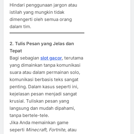
Hindari penggunaan jargon atau
istilah yang mungkin tidak
dimengerti oleh semua orang
dalam tim.
2. Tulis Pesan yang Jelas dan
Tepat
Bagi sebagian
slot gacor
, terutama
yang dimainkan tanpa komunikasi
suara atau dalam permainan solo,
komunikasi berbasis teks sangat
penting. Dalam kasus seperti ini,
kejelasan pesan menjadi sangat
krusial. Tuliskan pesan yang
langsung dan mudah dipahami,
tanpa bertele-tele.
Jika Anda memainkan game
seperti
Minecraft
,
Fortnite
, atau