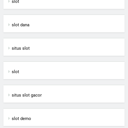
slot
slot dana
situs slot
slot
situs slot gacor
slot demo