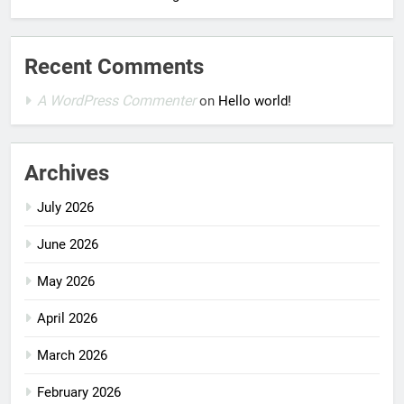
Recent Comments
A WordPress Commenter
on
Hello world!
Archives
July 2026
June 2026
May 2026
April 2026
March 2026
February 2026