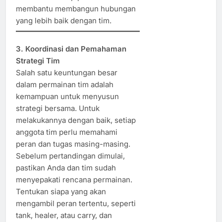
membantu membangun hubungan
yang lebih baik dengan tim.
3. Koordinasi dan Pemahaman
Strategi Tim
Salah satu keuntungan besar
dalam permainan tim adalah
kemampuan untuk menyusun
strategi bersama. Untuk
melakukannya dengan baik, setiap
anggota tim perlu memahami
peran dan tugas masing-masing.
Sebelum pertandingan dimulai,
pastikan Anda dan tim sudah
menyepakati rencana permainan.
Tentukan siapa yang akan
mengambil peran tertentu, seperti
tank, healer, atau carry, dan