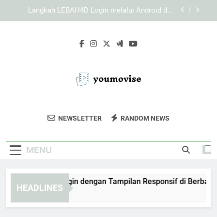
Skip
Langkah LEBAH4D Login melalui Android dan
to
iPhone secara Praktis dan Aman
content
Cara Mengatasi Login KAYA787 yang Keluar
Secara Otomatis
Cara Mengatasi CAPTCHA yang Tidak Muncul
pada Halaman KAYA787 Login
EDWINSLOT Login dengan Tampilan Responsif di
Berbagai Perangkat
Langkah LEBAH4D Login melalui Android dan
iPhone secara Praktis dan Aman
You Movise
Temukan Film Terbaru Dan Berbagai Konten
Cara Mengatasi Login KAYA787 yang Keluar
NEWSLETTER
RANDOM NEWS
Secara Otomatis
Hiburan Di You Movise. Tempatnya Untuk
Hiburan Berkualitas.
Cara Mengatasi CAPTCHA yang Tidak Muncul
pada Halaman KAYA787 Login
MENU
EDWINSLOT Login dengan Tampilan Responsif di Berbagai P
HEADLINES
2 Weeks Ago