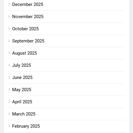
December 2025
November 2025
October 2025
September 2025
August 2025
July 2025
June 2025
May 2025
April 2025
March 2025
February 2025