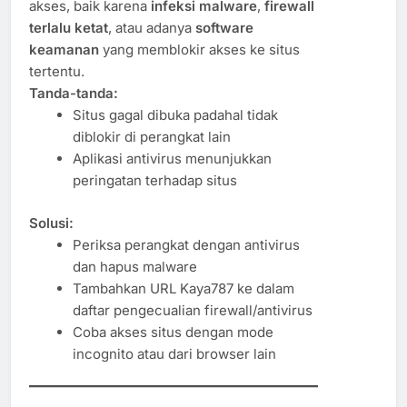
akses, baik karena
infeksi malware
,
firewall
terlalu ketat
, atau adanya
software
keamanan
yang memblokir akses ke situs
tertentu.
Tanda-tanda:
Situs gagal dibuka padahal tidak
diblokir di perangkat lain
Aplikasi antivirus menunjukkan
peringatan terhadap situs
Solusi:
Periksa perangkat dengan antivirus
dan hapus malware
Tambahkan URL Kaya787 ke dalam
daftar pengecualian firewall/antivirus
Coba akses situs dengan mode
incognito atau dari browser lain