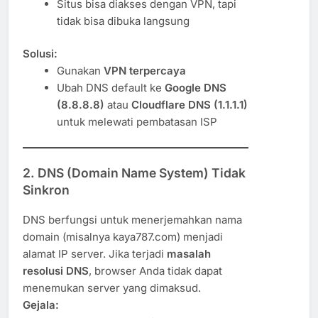
Situs bisa diakses dengan VPN, tapi
tidak bisa dibuka langsung
Solusi:
Gunakan
VPN terpercaya
Ubah DNS default ke
Google DNS
(8.8.8.8)
atau
Cloudflare DNS (1.1.1.1)
untuk melewati pembatasan ISP
2. DNS (Domain Name System) Tidak
Sinkron
DNS berfungsi untuk menerjemahkan nama
domain (misalnya kaya787.com) menjadi
alamat IP server. Jika terjadi
masalah
resolusi DNS
, browser Anda tidak dapat
menemukan server yang dimaksud.
Gejala: