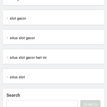
slot gacor
situs slot gacor
situs slot gacor hari ini
situs slot
Search
SEARCH