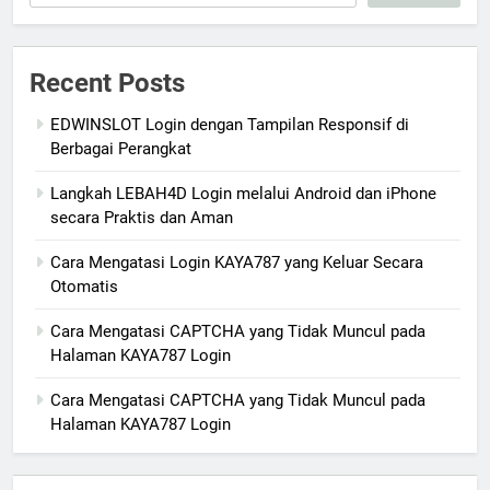
Recent Posts
EDWINSLOT Login dengan Tampilan Responsif di
Berbagai Perangkat
Langkah LEBAH4D Login melalui Android dan iPhone
secara Praktis dan Aman
Cara Mengatasi Login KAYA787 yang Keluar Secara
Otomatis
Cara Mengatasi CAPTCHA yang Tidak Muncul pada
Halaman KAYA787 Login
Cara Mengatasi CAPTCHA yang Tidak Muncul pada
Halaman KAYA787 Login