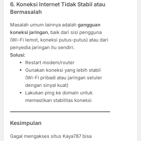
6. Koneksi Internet Tidak Stabil atau
Bermasalah
Masalah umum lainnya adalah
gangguan
koneksi jaringan
, baik dari sisi pengguna
(Wi-Fi lemot, koneksi putus-putus) atau dari
penyedia jaringan itu sendiri.
Solusi:
Restart modem/router
Gunakan koneksi yang lebih stabil
(Wi-Fi pribadi atau jaringan seluler
dengan sinyal kuat)
Lakukan ping ke domain untuk
memastikan stabilitas koneksi
Kesimpulan
Gagal mengakses situs Kaya787 bisa