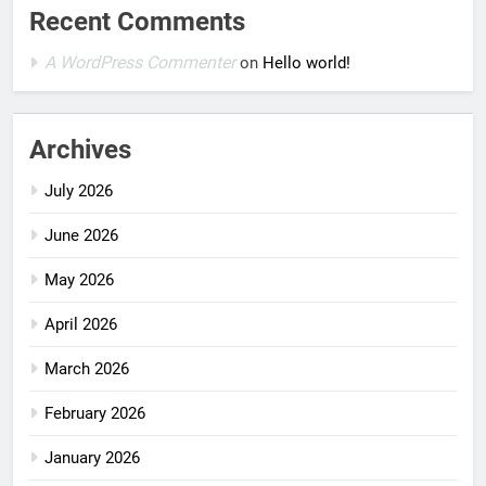
Recent Comments
A WordPress Commenter
on
Hello world!
Archives
July 2026
June 2026
May 2026
April 2026
March 2026
February 2026
January 2026