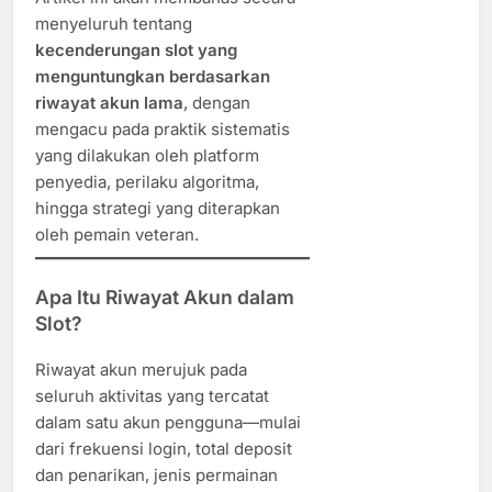
menyeluruh tentang
kecenderungan slot yang
menguntungkan berdasarkan
riwayat akun lama
, dengan
mengacu pada praktik sistematis
yang dilakukan oleh platform
penyedia, perilaku algoritma,
hingga strategi yang diterapkan
oleh pemain veteran.
Apa Itu Riwayat Akun dalam
Slot?
Riwayat akun merujuk pada
seluruh aktivitas yang tercatat
dalam satu akun pengguna—mulai
dari frekuensi login, total deposit
dan penarikan, jenis permainan