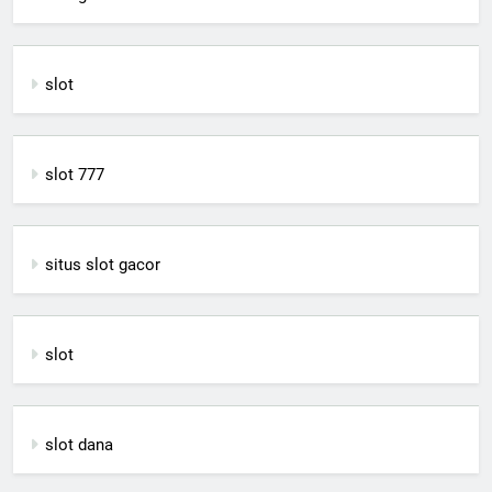
slot
slot 777
situs slot gacor
slot
slot dana