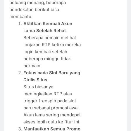
peluang menang, beberapa
pendekatan berikut bisa
membantu:
Aktifkan Kembali Akun
Lama Setelah Rehat
Beberapa pemain melihat
lonjakan RTP ketika mereka
login kembali setelah
beberapa minggu tidak
bermain.
Fokus pada Slot Baru yang
Dirilis Situs
Situs biasanya
meningkatkan RTP atau
trigger freespin pada slot
baru sebagai promosi awal.
Akun lama sering mendapat
akses lebih dulu ke fitur ini.
Manfaatkan Semua Promo