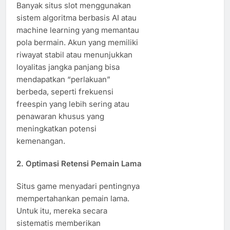
Banyak situs slot menggunakan
sistem algoritma berbasis AI atau
machine learning yang memantau
pola bermain. Akun yang memiliki
riwayat stabil atau menunjukkan
loyalitas jangka panjang bisa
mendapatkan “perlakuan”
berbeda, seperti frekuensi
freespin yang lebih sering atau
penawaran khusus yang
meningkatkan potensi
kemenangan.
2.
Optimasi Retensi Pemain Lama
Situs game menyadari pentingnya
mempertahankan pemain lama.
Untuk itu, mereka secara
sistematis memberikan