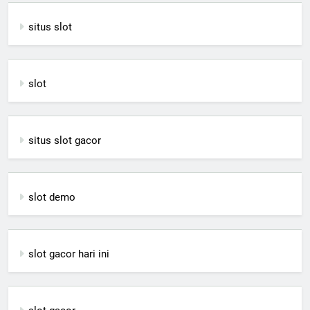
situs slot
slot
situs slot gacor
slot demo
slot gacor hari ini