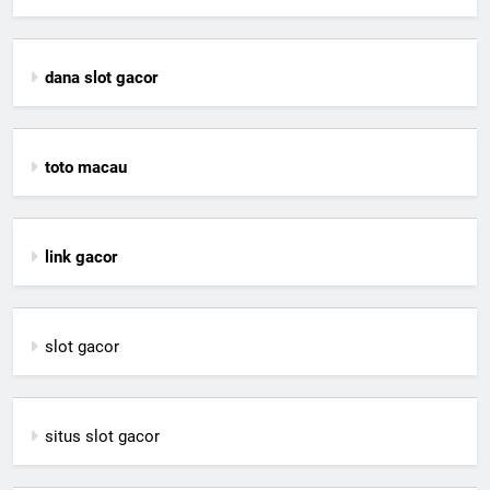
dana slot gacor
toto macau
link gacor
slot gacor
situs slot gacor