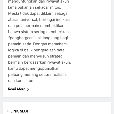
menguntungkan dari riwayat akun
lama bukanlah sekadar mitos.
Meski tidak dapat diklaim sebagai
aturan universal, berbagai indikasi
dan pola bermain membuktikan
bahwa sistem sering memberikan
“penghargaan” tak langsung bagi
pemain setia. Dengan memahami
logika di balik pengelolaan data
pemain dan menyusun strategi
bermain berdasarkan riwayat akun,
kamu dapat mengoptimalkan
peluang menang secara realistis
dan konsisten.
Read More
LINK SLOT