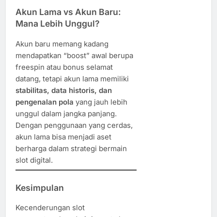
Akun Lama vs Akun Baru:
Mana Lebih Unggul?
Akun baru memang kadang
mendapatkan “boost” awal berupa
freespin atau bonus selamat
datang, tetapi akun lama memiliki
stabilitas, data historis, dan
pengenalan pola
yang jauh lebih
unggul dalam jangka panjang.
Dengan penggunaan yang cerdas,
akun lama bisa menjadi aset
berharga dalam strategi bermain
slot digital.
Kesimpulan
Kecenderungan slot