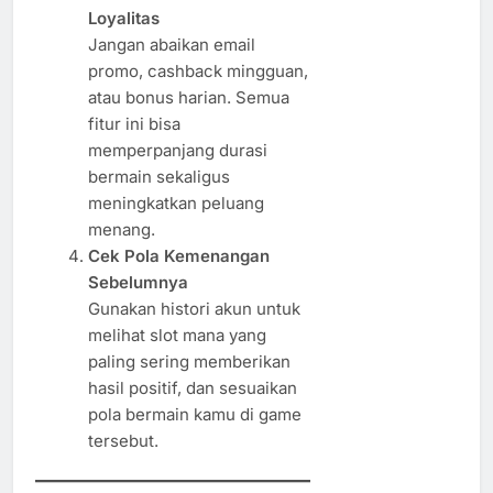
Loyalitas
Jangan abaikan email
promo, cashback mingguan,
atau bonus harian. Semua
fitur ini bisa
memperpanjang durasi
bermain sekaligus
meningkatkan peluang
menang.
Cek Pola Kemenangan
Sebelumnya
Gunakan histori akun untuk
melihat slot mana yang
paling sering memberikan
hasil positif, dan sesuaikan
pola bermain kamu di game
tersebut.