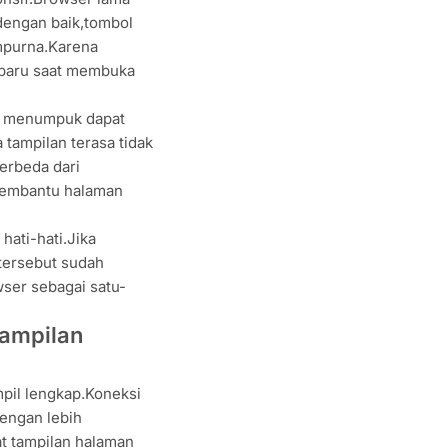
dengan baik,tombol
empurna.Karena
rbaru saat membuka
ng menumpuk dapat
tampilan terasa tidak
berbeda dari
membantu halaman
ati-hati.Jika
 tersebut sudah
ser sebagai satu-
Tampilan
pil lengkap.Koneksi
engan lebih
t tampilan halaman