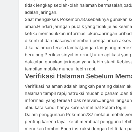
tidak lengkap,seolah-olah halaman bermasalah,pa
adalah jaringan.
Saat mengakses Pokemon787,sebaiknya gunakan ko
aman.Hindari jaringan publik yang tidak jelas kea
ketika memasukkan informasi akun.Jaringan pribad
dikontrol dan biasanya memberi pengalaman akses 
Jika halaman terasa lambat,jangan langsung mene
berulang.Periksa sinyal internet,tutup aplikasi ya
data,atau gunakan jaringan yang lebih stabil.Kebia
tampilan mobile muncul lebih rapi.
Verifikasi Halaman Sebelum Mem
Verifikasi halaman adalah langkah penting dalam a
halaman tampil rapi,instruksi mudah dipahami,dan 
informasi yang terasa tidak relevan.Jangan langs
atau kata sandi hanya karena melihat kolom login.
Dalam penggunaan Pokemon787 melalui mobile,verif
penting karena layar kecil membuat pengguna lebi
menekan tombol.Baca instruksi dengan teliti dan p