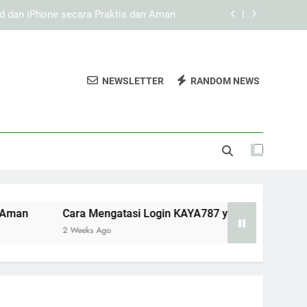
d dan iPhone secara Praktis dan Aman
 KAYA787 yang Keluar Secara Otomatis
 Muncul pada Halaman KAYA787 Login
NEWSLETTER
RANDOM NEWS
lan Responsif di Berbagai Perangkat
atnya Untuk Hiburan Berkualitas.
d dan iPhone secara Praktis dan Aman
 KAYA787 yang Keluar Secara Otomatis
 Muncul pada Halaman KAYA787 Login
Cara Mengatasi Login KAYA787 yang Keluar Secara Otoma
2 Weeks Ago