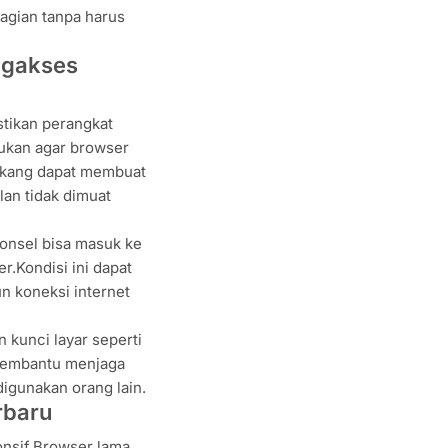
agian tanpa harus
ngakses
tikan perangkat
rlukan agar browser
elakang dapat membuat
lan tidak dimuat
ponsel bisa masuk ke
.Kondisi ini dapat
n koneksi internet
 kunci layar seperti
i membantu menjaga
digunakan orang lain.
rbaru
onsif.Browser lama