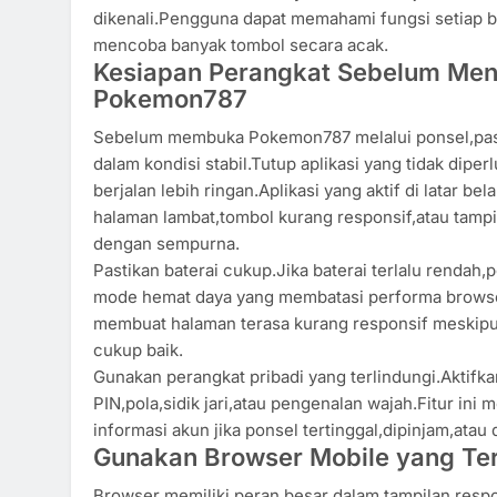
dikenali.Pengguna dapat memahami fungsi setiap b
mencoba banyak tombol secara acak.
Kesiapan Perangkat Sebelum Me
Pokemon787
Sebelum membuka Pokemon787 melalui ponsel,pas
dalam kondisi stabil.Tutup aplikasi yang tidak dipe
berjalan lebih ringan.Aplikasi yang aktif di latar b
halaman lambat,tombol kurang responsif,atau tampi
dengan sempurna.
Pastikan baterai cukup.Jika baterai terlalu rendah,
mode hemat daya yang membatasi performa browser
membuat halaman terasa kurang responsif meskipu
cukup baik.
Gunakan perangkat pribadi yang terlindungi.Aktifkan
PIN,pola,sidik jari,atau pengenalan wajah.Fitur in
informasi akun jika ponsel tertinggal,dipinjam,atau 
Gunakan Browser Mobile yang Te
Browser memiliki peran besar dalam tampilan resp