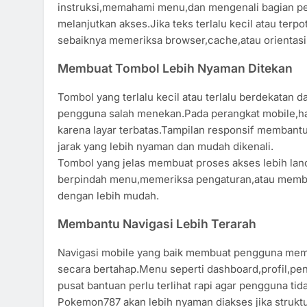
instruksi,memahami menu,dan mengenali bagian p
melanjutkan akses.Jika teks terlalu kecil atau ter
sebaiknya memeriksa browser,cache,atau orientasi 
Membuat Tombol Lebih Nyaman Ditekan
Tombol yang terlalu kecil atau terlalu berdekatan 
pengguna salah menekan.Pada perangkat mobile,hal 
karena layar terbatas.Tampilan responsif membantu
jarak yang lebih nyaman dan mudah dikenali.
Tombol yang jelas membuat proses akses lebih la
berpindah menu,memeriksa pengaturan,atau memb
dengan lebih mudah.
Membantu Navigasi Lebih Terarah
Navigasi mobile yang baik membuat pengguna mem
secara bertahap.Menu seperti dashboard,profil,pe
pusat bantuan perlu terlihat rapi agar pengguna ti
Pokemon787 akan lebih nyaman diakses jika struk