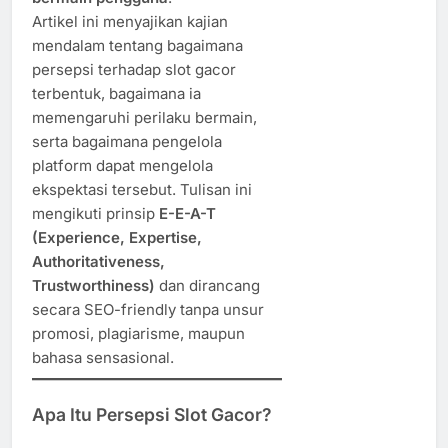
Artikel ini menyajikan kajian
mendalam tentang bagaimana
persepsi terhadap slot gacor
terbentuk, bagaimana ia
memengaruhi perilaku bermain,
serta bagaimana pengelola
platform dapat mengelola
ekspektasi tersebut. Tulisan ini
mengikuti prinsip
E-E-A-T
(Experience, Expertise,
Authoritativeness,
Trustworthiness)
dan dirancang
secara SEO-friendly tanpa unsur
promosi, plagiarisme, maupun
bahasa sensasional.
Apa Itu Persepsi Slot Gacor?