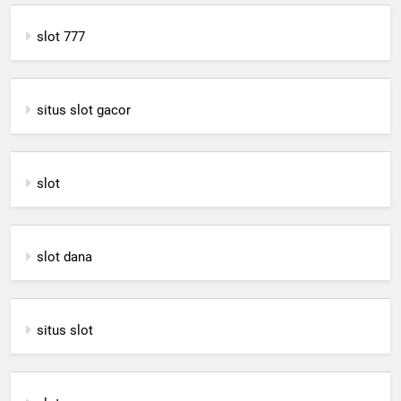
slot 777
situs slot gacor
slot
slot dana
situs slot