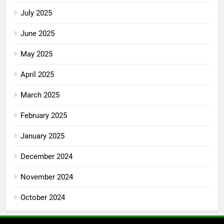
July 2025
June 2025
May 2025
April 2025
March 2025
February 2025
January 2025
December 2024
November 2024
October 2024