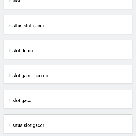
slot
situs slot gacor
slot demo
slot gacor hari ini
slot gacor
situs slot gacor