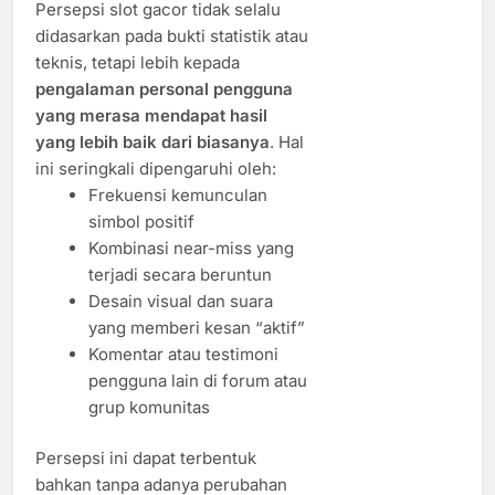
Persepsi slot gacor tidak selalu
didasarkan pada bukti statistik atau
teknis, tetapi lebih kepada
pengalaman personal pengguna
yang merasa mendapat hasil
yang lebih baik dari biasanya
. Hal
ini seringkali dipengaruhi oleh:
Frekuensi kemunculan
simbol positif
Kombinasi near-miss yang
terjadi secara beruntun
Desain visual dan suara
yang memberi kesan “aktif”
Komentar atau testimoni
pengguna lain di forum atau
grup komunitas
Persepsi ini dapat terbentuk
bahkan tanpa adanya perubahan