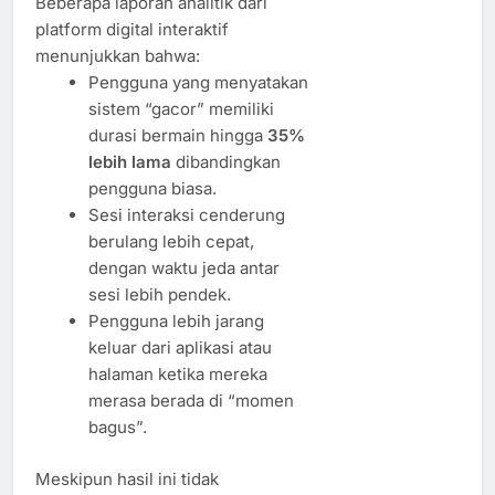
Beberapa laporan analitik dari
platform digital interaktif
menunjukkan bahwa:
Pengguna yang menyatakan
sistem “gacor” memiliki
durasi bermain hingga
35%
lebih lama
dibandingkan
pengguna biasa.
Sesi interaksi cenderung
berulang lebih cepat,
dengan waktu jeda antar
sesi lebih pendek.
Pengguna lebih jarang
keluar dari aplikasi atau
halaman ketika mereka
merasa berada di “momen
bagus”.
Meskipun hasil ini tidak