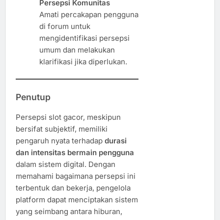
Persepsi Komunitas
Amati percakapan pengguna
di forum untuk
mengidentifikasi persepsi
umum dan melakukan
klarifikasi jika diperlukan.
Penutup
Persepsi slot gacor, meskipun
bersifat subjektif, memiliki
pengaruh nyata terhadap
durasi
dan intensitas bermain pengguna
dalam sistem digital. Dengan
memahami bagaimana persepsi ini
terbentuk dan bekerja, pengelola
platform dapat menciptakan sistem
yang seimbang antara hiburan,