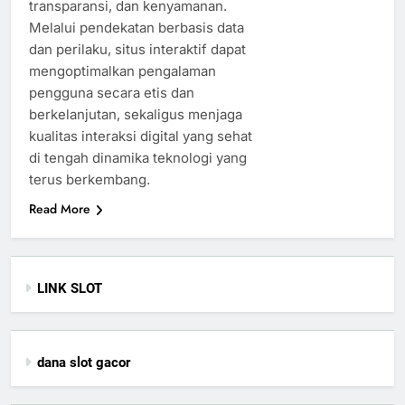
transparansi, dan kenyamanan.
Melalui pendekatan berbasis data
dan perilaku, situs interaktif dapat
mengoptimalkan pengalaman
pengguna secara etis dan
berkelanjutan, sekaligus menjaga
kualitas interaksi digital yang sehat
di tengah dinamika teknologi yang
terus berkembang.
Read More
LINK SLOT
dana slot gacor