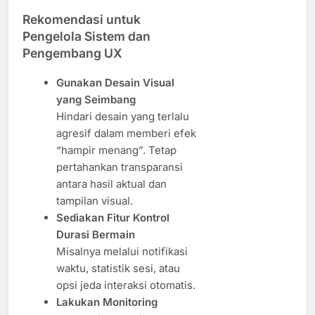
Rekomendasi untuk
Pengelola Sistem dan
Pengembang UX
Gunakan Desain Visual
yang Seimbang
Hindari desain yang terlalu
agresif dalam memberi efek
“hampir menang”. Tetap
pertahankan transparansi
antara hasil aktual dan
tampilan visual.
Sediakan Fitur Kontrol
Durasi Bermain
Misalnya melalui notifikasi
waktu, statistik sesi, atau
opsi jeda interaksi otomatis.
Lakukan Monitoring