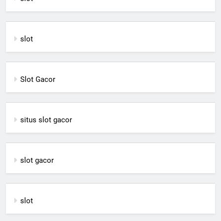
slot
Slot Gacor
situs slot gacor
slot gacor
slot