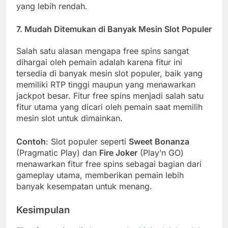
yang lebih rendah.
7.
Mudah Ditemukan di Banyak Mesin Slot Populer
Salah satu alasan mengapa free spins sangat
dihargai oleh pemain adalah karena fitur ini
tersedia di banyak mesin slot populer, baik yang
memiliki RTP tinggi maupun yang menawarkan
jackpot besar. Fitur free spins menjadi salah satu
fitur utama yang dicari oleh pemain saat memilih
mesin slot untuk dimainkan.
Contoh
: Slot populer seperti
Sweet Bonanza
(Pragmatic Play) dan
Fire Joker
(Play’n GO)
menawarkan fitur free spins sebagai bagian dari
gameplay utama, memberikan pemain lebih
banyak kesempatan untuk menang.
Kesimpulan