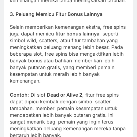
kemenangan mereka tanpa meningkatkan taruhan.
3.
Peluang Memicu Fitur Bonus Lainnya
Selain memberikan kemenangan ekstra, free spins
juga dapat memicu
fitur bonus lainnya
, seperti
simbol wild, scatters, atau fitur tambahan yang
meningkatkan peluang menang lebih besar. Pada
beberapa slot, free spins bisa mengaktifkan lebih
banyak bonus atau bahkan memberikan lebih
banyak putaran gratis, yang memberi pemain
kesempatan untuk meraih lebih banyak
kemenangan.
Contoh
: Di slot
Dead or Alive 2
, fitur free spins
dapat dipicu kembali dengan simbol scatter
tambahan, memberi pemain kesempatan untuk
mendapatkan lebih banyak putaran gratis. Ini
sangat menarik bagi pemain yang ingin terus
meningkatkan peluang kemenangan mereka tanpa
bertaruh lebih banyak.