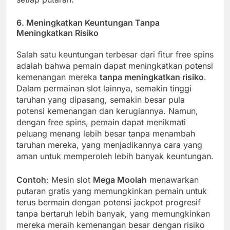
6.
Meningkatkan Keuntungan Tanpa
Meningkatkan Risiko
Salah satu keuntungan terbesar dari fitur free spins
adalah bahwa pemain dapat meningkatkan potensi
kemenangan mereka
tanpa meningkatkan risiko
.
Dalam permainan slot lainnya, semakin tinggi
taruhan yang dipasang, semakin besar pula
potensi kemenangan dan kerugiannya. Namun,
dengan free spins, pemain dapat menikmati
peluang menang lebih besar tanpa menambah
taruhan mereka, yang menjadikannya cara yang
aman untuk memperoleh lebih banyak keuntungan.
Contoh
: Mesin slot
Mega Moolah
menawarkan
putaran gratis yang memungkinkan pemain untuk
terus bermain dengan potensi jackpot progresif
tanpa bertaruh lebih banyak, yang memungkinkan
mereka meraih kemenangan besar dengan risiko