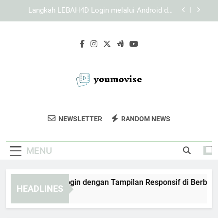
Skip
Langkah LEBAH4D Login melalui Android dan
to
iPhone secara Praktis dan Aman
content
Cara Mengatasi Login KAYA787 yang Keluar
Secara Otomatis
Cara Mengatasi CAPTCHA yang Tidak Muncul
pada Halaman KAYA787 Login
EDWINSLOT Login dengan Tampilan Responsif di
Berbagai Perangkat
Langkah LEBAH4D Login melalui Android dan
iPhone secara Praktis dan Aman
You Movise
Temukan Film Terbaru Dan Berbagai Konten
Cara Mengatasi Login KAYA787 yang Keluar
NEWSLETTER
RANDOM NEWS
Secara Otomatis
Hiburan Di You Movise. Tempatnya Untuk
Hiburan Berkualitas.
Cara Mengatasi CAPTCHA yang Tidak Muncul
pada Halaman KAYA787 Login
MENU
EDWINSLOT Login dengan Tampilan Responsif di Berbagai 
HEADLINES
2 Weeks Ago