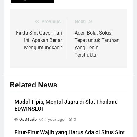
Previous:
Next:
Post
navigation
Fakta Slot Gacor Hari
Agen Bola: Solusi
Ini: Apakah Benar
Tepat untuk Taruhan
Menguntungkan?
yang Lebih
Terstruktur
Related News
Modal Tipis, Mental Juara di Slot Thailand
EDWINSLOT
0534adb
1 year ago
0
Fitur-Fitur Wajib yang Harus Ada di Situs Slot