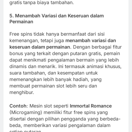
gratis tanpa biaya tambahan.
5.
Menambah Variasi dan Keseruan dalam
Permainan
Free spins tidak hanya bermanfaat dari sisi
kemenangan, tetapi juga
menambah variasi dan
keseruan dalam permainan
. Dengan berbagai fitur
bonus yang terkait dengan putaran gratis, pemain
dapat menikmati pengalaman bermain yang lebih
dinamis dan menarik. Ini termasuk animasi khusus,
suara tambahan, dan kesempatan untuk
memenangkan lebih banyak hadiah, yang
membuat permainan slot lebih seru dan
menghibur.
Contoh
: Mesin slot seperti
Immortal Romance
(Microgaming) memiliki fitur free spins yang
disertai dengan pilihan pengganda yang berbeda-
beda, memberikan variasi pengalaman dalam
setiap putaran.