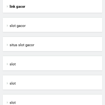
link gacor
slot gacor
situs slot gacor
slot
slot
slot