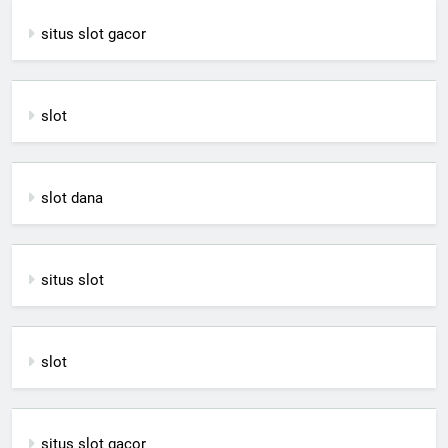
situs slot gacor
slot
slot dana
situs slot
slot
situs slot gacor