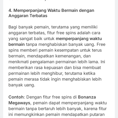
4.
Memperpanjang Waktu Bermain dengan
Anggaran Terbatas
Bagi banyak pemain, terutama yang memiliki
anggaran terbatas, fitur free spins adalah cara
yang sangat baik untuk
memperpanjang waktu
bermain
tanpa menghabiskan banyak uang. Free
spins memberi pemain kesempatan untuk terus
bermain, mendapatkan kemenangan, dan
menikmati pengalaman permainan lebih lama. Ini
memberikan rasa kepuasan dan bisa membuat
permainan lebih menghibur, terutama ketika
pemain merasa tidak ingin menghabiskan lebih
banyak uang.
Contoh
: Dengan fitur free spins di
Bonanza
Megaways
, pemain dapat memperpanjang waktu
bermain tanpa bertaruh lebih banyak, karena fitur
ini memungkinkan pemain mendapatkan putaran