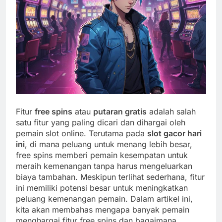
Fitur
free spins
atau
putaran gratis
adalah salah
satu fitur yang paling dicari dan dihargai oleh
pemain slot online. Terutama pada
slot gacor hari
ini
, di mana peluang untuk menang lebih besar,
free spins memberi pemain kesempatan untuk
meraih kemenangan tanpa harus mengeluarkan
biaya tambahan. Meskipun terlihat sederhana, fitur
ini memiliki potensi besar untuk meningkatkan
peluang kemenangan pemain. Dalam artikel ini,
kita akan membahas mengapa banyak pemain
menghargai fitur free spins dan bagaimana