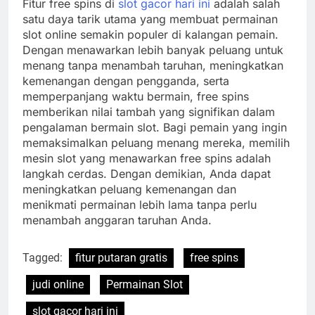
Fitur free spins di
slot gacor hari ini
adalah salah
satu daya tarik utama yang membuat permainan
slot online semakin populer di kalangan pemain.
Dengan menawarkan lebih banyak peluang untuk
menang tanpa menambah taruhan, meningkatkan
kemenangan dengan pengganda, serta
memperpanjang waktu bermain, free spins
memberikan nilai tambah yang signifikan dalam
pengalaman bermain slot. Bagi pemain yang ingin
memaksimalkan peluang menang mereka, memilih
mesin slot yang menawarkan free spins adalah
langkah cerdas. Dengan demikian, Anda dapat
meningkatkan peluang kemenangan dan
menikmati permainan lebih lama tanpa perlu
menambah anggaran taruhan Anda.
Tagged:
fitur putaran gratis
free spins
judi online
Permainan Slot
slot gacor hari ini