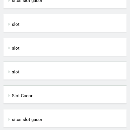
situs slot gacor
slot
slot
slot
Slot Gacor
situs slot gacor