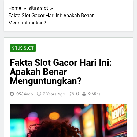
Home
situs slot
Fakta Slot Gacor Hari Ini: Apakah Benar
Menguntungkan?
SITUS SLOT
Fakta Slot Gacor Hari Ini:
Apakah Benar
Menguntungkan?
0
0534adb
2 Years Ago
9 Mins