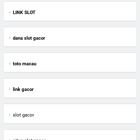
LINK SLOT
dana slot gacor
toto macau
link gacor
slot gacor