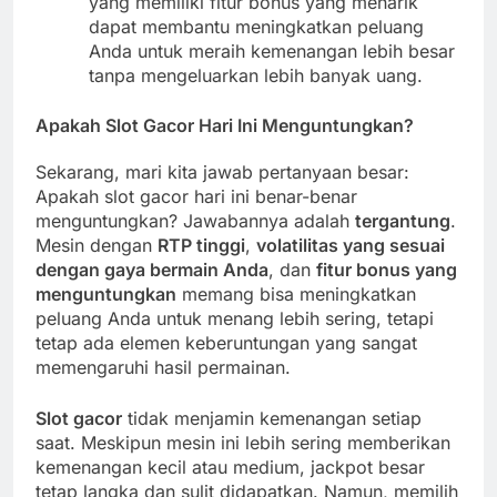
yang memiliki fitur bonus yang menarik
dapat membantu meningkatkan peluang
Anda untuk meraih kemenangan lebih besar
tanpa mengeluarkan lebih banyak uang.
Apakah Slot Gacor Hari Ini Menguntungkan?
Sekarang, mari kita jawab pertanyaan besar:
Apakah slot gacor hari ini benar-benar
menguntungkan? Jawabannya adalah
tergantung
.
Mesin dengan
RTP tinggi
,
volatilitas yang sesuai
dengan gaya bermain Anda
, dan
fitur bonus yang
menguntungkan
memang bisa meningkatkan
peluang Anda untuk menang lebih sering, tetapi
tetap ada elemen keberuntungan yang sangat
memengaruhi hasil permainan.
Slot gacor
tidak menjamin kemenangan setiap
saat. Meskipun mesin ini lebih sering memberikan
kemenangan kecil atau medium, jackpot besar
tetap langka dan sulit didapatkan. Namun, memilih