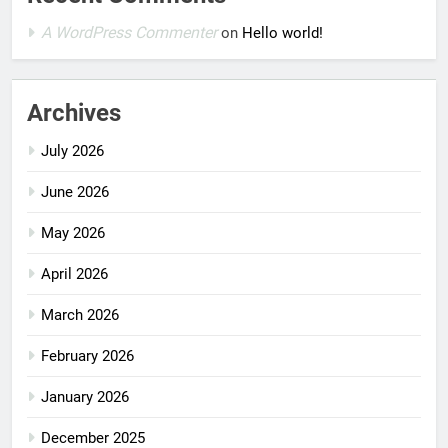
A WordPress Commenter
on
Hello world!
Archives
July 2026
June 2026
May 2026
April 2026
March 2026
February 2026
January 2026
December 2025