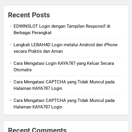
Recent Posts
EDWINSLOT Login dengan Tampilan Responsif di
Berbagai Perangkat
Langkah LEBAH4D Login melalui Android dan iPhone
secara Praktis dan Aman
Cara Mengatasi Login KAYA787 yang Keluar Secara
Otomatis
Cara Mengatasi CAPTCHA yang Tidak Muncul pada
Halaman KAYA787 Login
Cara Mengatasi CAPTCHA yang Tidak Muncul pada
Halaman KAYA787 Login
Recent Comments