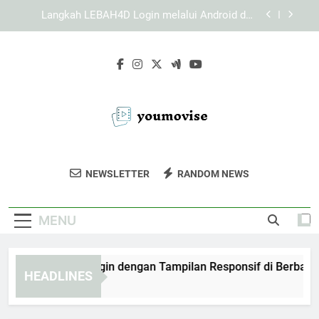
Skip
Langkah LEBAH4D Login melalui Android dan
to
iPhone secara Praktis dan Aman
content
Cara Mengatasi Login KAYA787 yang Keluar
Secara Otomatis
Cara Mengatasi CAPTCHA yang Tidak Muncul
pada Halaman KAYA787 Login
EDWINSLOT Login dengan Tampilan Responsif di
Berbagai Perangkat
Langkah LEBAH4D Login melalui Android dan
iPhone secara Praktis dan Aman
You Movise
Temukan Film Terbaru Dan Berbagai Konten
Cara Mengatasi Login KAYA787 yang Keluar
NEWSLETTER
RANDOM NEWS
Secara Otomatis
Hiburan Di You Movise. Tempatnya Untuk
Hiburan Berkualitas.
Cara Mengatasi CAPTCHA yang Tidak Muncul
pada Halaman KAYA787 Login
MENU
EDWINSLOT Login dengan Tampilan Responsif di Berbagai P
HEADLINES
2 Weeks Ago