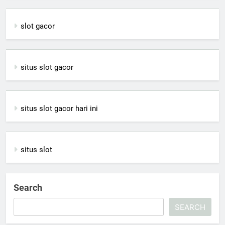
slot gacor
situs slot gacor
situs slot gacor hari ini
situs slot
Search
SEARCH