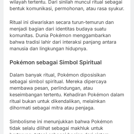
wilayah tertentu. Dari sinilah muncul ritual sebagai
bentuk komunikasi, permohonan, atau rasa syukur.
Ritual ini diwariskan secara turun-temurun dan
menjadi bagian dari identitas budaya suatu
komunitas. Dunia Pokémon menggambarkan
bahwa tradisi lahir dari interaksi panjang antara
manusia dan lingkungan hidupnya.
Pokémon sebagai Simbol Spiritual
Dalam banyak ritual, Pokémon diposisikan
sebagai simbol spiritual. Mereka dipercaya
membawa pesan, perlindungan, atau
keseimbangan tertentu. Kehadiran Pokémon dalam
ritual bukan untuk dikendalikan, melainkan
dihormati sebagai mitra atau penjaga.
Simbolisme ini menunjukkan bahwa Pokémon
tidak selalu dilihat sebagai makhluk untuk