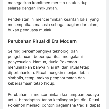
menegaskan komitmen mereka untuk hidup
selaras dengan lingkungan.
Pendekatan ini mencerminkan kearifan lokal yang
menempatkan manusia sebagai bagian dari alam,
bukan penguasa mutlak.
Perubahan Ritual di Era Modern
Seiring berkembangnya teknologi dan
pengetahuan, beberapa ritual mengalami
penyesuaian. Namun, dunia Pokémon
menunjukkan bahwa nilai inti dari ritual tetap
dipertahankan. Ritual mungkin menjadi lebih
simbolis, tetapi makna penghormatan dan
kebersamaan tetap hidup.
Perubahan ini mencerminkan kemampuan budaya
untuk beradaptasi tanpa kehilangan jati diri. Ritual
Pokémon menjadi contoh bagaimana tradisi dapat