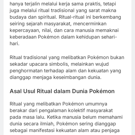
hanya terjalin melalui kerja sama praktis, tetapi
juga melalui ritual tradisional yang sarat makna
budaya dan spiritual. Ritual-ritual ini berkembang
seiring sejarah masyarakat, mencerminkan
kepercayaan, nilai, dan cara manusia memaknai
keberadaan Pokémon dalam kehidupan sehari-
hari.
Ritual tradisional yang melibatkan Pokémon bukan
sekadar upacara simbolis, melainkan wujud
penghormatan terhadap alam dan kekuatan yang
dianggap menjaga keseimbangan dunia.
Asal Usul Ritual dalam Dunia Pokémon
Ritual yang melibatkan Pokémon umumnya
berakar dari pengalaman kolektif masyarakat
pada masa lalu. Ketika manusia belum memahami
dunia secara ilmiah, Pokémon sering dianggap
sebagai manifestasi kekuatan alam atau penjaga