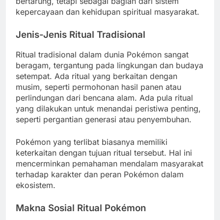
bertarung, tetapi sebagai bagian dari sistem
kepercayaan dan kehidupan spiritual masyarakat.
Jenis-Jenis Ritual Tradisional
Ritual tradisional dalam dunia Pokémon sangat
beragam, tergantung pada lingkungan dan budaya
setempat. Ada ritual yang berkaitan dengan
musim, seperti permohonan hasil panen atau
perlindungan dari bencana alam. Ada pula ritual
yang dilakukan untuk menandai peristiwa penting,
seperti pergantian generasi atau penyembuhan.
Pokémon yang terlibat biasanya memiliki
keterkaitan dengan tujuan ritual tersebut. Hal ini
mencerminkan pemahaman mendalam masyarakat
terhadap karakter dan peran Pokémon dalam
ekosistem.
Makna Sosial Ritual Pokémon