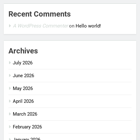
Recent Comments
A WordPress Commenter
on
Hello world!
Archives
July 2026
June 2026
May 2026
April 2026
March 2026
February 2026
January 2026