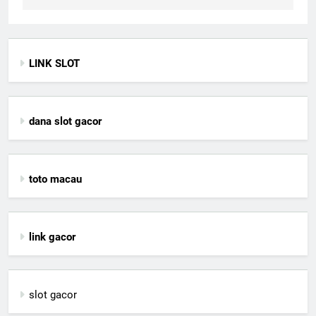
LINK SLOT
dana slot gacor
toto macau
link gacor
slot gacor