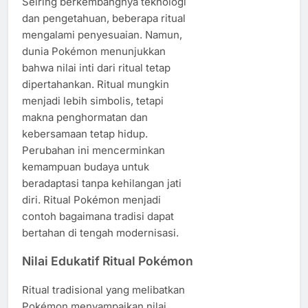
Seiring berkembangnya teknologi
dan pengetahuan, beberapa ritual
mengalami penyesuaian. Namun,
dunia Pokémon menunjukkan
bahwa nilai inti dari ritual tetap
dipertahankan. Ritual mungkin
menjadi lebih simbolis, tetapi
makna penghormatan dan
kebersamaan tetap hidup.
Perubahan ini mencerminkan
kemampuan budaya untuk
beradaptasi tanpa kehilangan jati
diri. Ritual Pokémon menjadi
contoh bagaimana tradisi dapat
bertahan di tengah modernisasi.
Nilai Edukatif Ritual Pokémon
Ritual tradisional yang melibatkan
Pokémon menyampaikan nilai