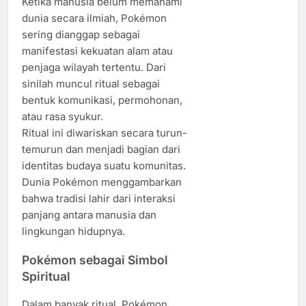
Ketika manusia belum memahami
dunia secara ilmiah, Pokémon
sering dianggap sebagai
manifestasi kekuatan alam atau
penjaga wilayah tertentu. Dari
sinilah muncul ritual sebagai
bentuk komunikasi, permohonan,
atau rasa syukur.
Ritual ini diwariskan secara turun-
temurun dan menjadi bagian dari
identitas budaya suatu komunitas.
Dunia Pokémon menggambarkan
bahwa tradisi lahir dari interaksi
panjang antara manusia dan
lingkungan hidupnya.
Pokémon sebagai Simbol
Spiritual
Dalam banyak ritual, Pokémon