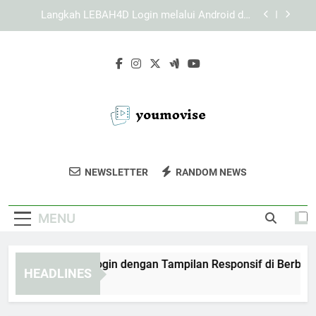
Skip
Langkah LEBAH4D Login melalui Android dan
to
iPhone secara Praktis dan Aman
content
Cara Mengatasi Login KAYA787 yang Keluar
Secara Otomatis
Cara Mengatasi CAPTCHA yang Tidak Muncul
pada Halaman KAYA787 Login
EDWINSLOT Login dengan Tampilan Responsif di
Berbagai Perangkat
Langkah LEBAH4D Login melalui Android dan
iPhone secara Praktis dan Aman
You Movise
Temukan Film Terbaru Dan Berbagai Konten
Cara Mengatasi Login KAYA787 yang Keluar
NEWSLETTER
RANDOM NEWS
Secara Otomatis
Hiburan Di You Movise. Tempatnya Untuk
Hiburan Berkualitas.
Cara Mengatasi CAPTCHA yang Tidak Muncul
pada Halaman KAYA787 Login
MENU
EDWINSLOT Login dengan Tampilan Responsif di Berbagai 
HEADLINES
3 Weeks Ago