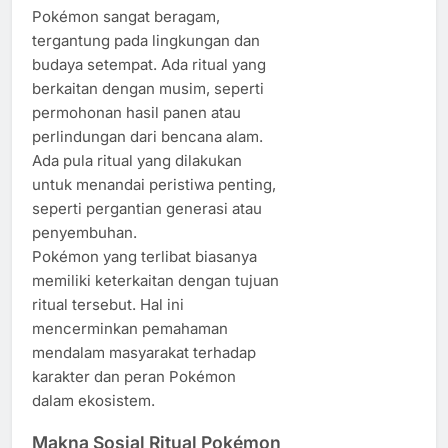
Pokémon sangat beragam,
tergantung pada lingkungan dan
budaya setempat. Ada ritual yang
berkaitan dengan musim, seperti
permohonan hasil panen atau
perlindungan dari bencana alam.
Ada pula ritual yang dilakukan
untuk menandai peristiwa penting,
seperti pergantian generasi atau
penyembuhan.
Pokémon yang terlibat biasanya
memiliki keterkaitan dengan tujuan
ritual tersebut. Hal ini
mencerminkan pemahaman
mendalam masyarakat terhadap
karakter dan peran Pokémon
dalam ekosistem.
Makna Sosial Ritual Pokémon