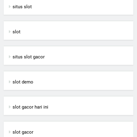
situs slot
slot
situs slot gacor
slot demo
slot gacor hari ini
slot gacor