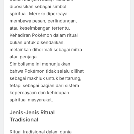
diposisikan sebagai simbol
spiritual. Mereka dipercaya
membawa pesan, perlindungan,
atau keseimbangan tertentu.
Kehadiran Pokémon dalam ritual
bukan untuk dikendalikan,
melainkan dihormati sebagai mitra
atau penjaga.
Simbolisme ini menunjukkan
bahwa Pokémon tidak selalu dilihat
sebagai makhluk untuk bertarung,
tetapi sebagai bagian dari sistem
kepercayaan dan kehidupan
spiritual masyarakat.
Jenis-Jenis Ritual
Tradisional
Ritual tradisional dalam dunia