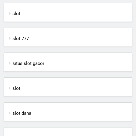
slot
slot 777
situs slot gacor
slot
slot dana