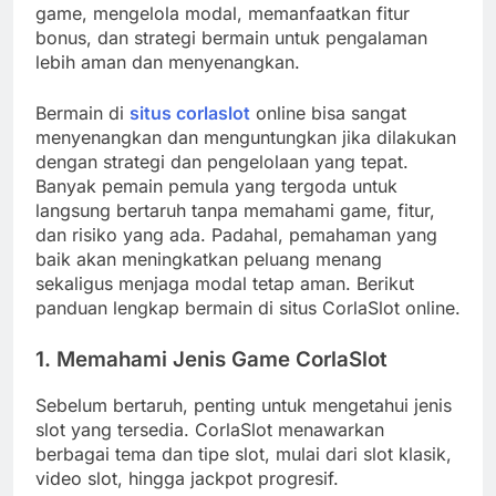
game, mengelola modal, memanfaatkan fitur
bonus, dan strategi bermain untuk pengalaman
lebih aman dan menyenangkan.
Bermain di
situs corlaslot
online bisa sangat
menyenangkan dan menguntungkan jika dilakukan
dengan strategi dan pengelolaan yang tepat.
Banyak pemain pemula yang tergoda untuk
langsung bertaruh tanpa memahami game, fitur,
dan risiko yang ada. Padahal, pemahaman yang
baik akan meningkatkan peluang menang
sekaligus menjaga modal tetap aman. Berikut
panduan lengkap bermain di situs CorlaSlot online.
1. Memahami Jenis Game CorlaSlot
Sebelum bertaruh, penting untuk mengetahui jenis
slot yang tersedia. CorlaSlot menawarkan
berbagai tema dan tipe slot, mulai dari slot klasik,
video slot, hingga jackpot progresif.