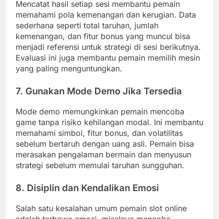
Mencatat hasil setiap sesi membantu pemain
memahami pola kemenangan dan kerugian. Data
sederhana seperti total taruhan, jumlah
kemenangan, dan fitur bonus yang muncul bisa
menjadi referensi untuk strategi di sesi berikutnya.
Evaluasi ini juga membantu pemain memilih mesin
yang paling menguntungkan.
7. Gunakan Mode Demo Jika Tersedia
Mode demo memungkinkan pemain mencoba
game tanpa risiko kehilangan modal. Ini membantu
memahami simbol, fitur bonus, dan volatilitas
sebelum bertaruh dengan uang asli. Pemain bisa
merasakan pengalaman bermain dan menyusun
strategi sebelum memulai taruhan sungguhan.
8. Disiplin dan Kendalikan Emosi
Salah satu kesalahan umum pemain slot online
adalah terbawa emosi, misalnya mencoba