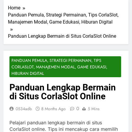
Home
Panduan Pemula, Strategi Permainan, Tips CorlaSlot,
Manajemen Modal, Game Edukasi, Hiburan Digital
Panduan Lengkap Bermain di Situs CorlaSlot Online
PANDUAN PEMULA, STRATEGI PERMAINAN, TIPS
CORLASLOT, MANAJEMEN MODAL, GAME EDUKASI,
HIBURAN DIGITAL
Panduan Lengkap Bermain
di Situs CorlaSlot Online
0
0534adb
8 Months Ago
5 Mins
Pelajari panduan lengkap bermain di situs
CorlaSlot online. Tips ini mencakup cara memilih