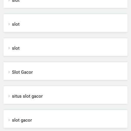
slot
slot
slot
Slot Gacor
situs slot gacor
slot gacor