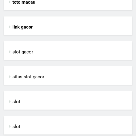
toto macau
link gacor
slot gacor
situs slot gacor
slot
slot