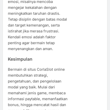
emosi, misalnya mencoba
mengejar kekalahan dengan
meningkatkan taruhan drastis.
Tetap disiplin dengan batas modal
dan target kemenangan, serta
istirahat jika merasa frustrasi.
Kendali emosi adalah faktor
penting agar bermain tetap
menyenangkan dan aman.
Kesimpulan
Bermain di situs CorlaSlot online
membutuhkan strategi,
pengetahuan, dan pengelolaan
modal yang baik. Mulai dari
memahami jenis game, membaca
informasi paytable, memanfaatkan
bonus, hingga mencatat hasil dan