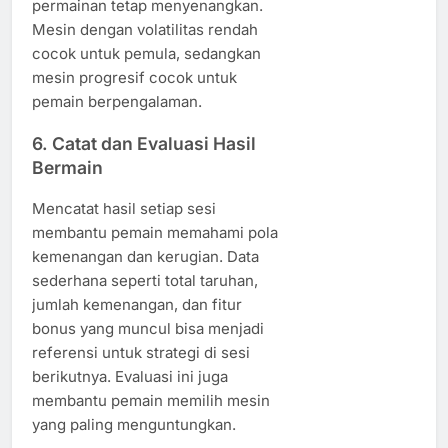
permainan tetap menyenangkan.
Mesin dengan volatilitas rendah
cocok untuk pemula, sedangkan
mesin progresif cocok untuk
pemain berpengalaman.
6. Catat dan Evaluasi Hasil
Bermain
Mencatat hasil setiap sesi
membantu pemain memahami pola
kemenangan dan kerugian. Data
sederhana seperti total taruhan,
jumlah kemenangan, dan fitur
bonus yang muncul bisa menjadi
referensi untuk strategi di sesi
berikutnya. Evaluasi ini juga
membantu pemain memilih mesin
yang paling menguntungkan.