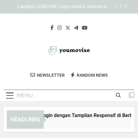
Skip
Langkah LEBAH4D Login melalui Android dan
to
iPhone secara Praktis dan Aman
content
Cara Mengatasi Login KAYA787 yang Keluar
Secara Otomatis
Cara Mengatasi CAPTCHA yang Tidak Muncul
pada Halaman KAYA787 Login
EDWINSLOT Login dengan Tampilan Responsif di
Berbagai Perangkat
Langkah LEBAH4D Login melalui Android dan
iPhone secara Praktis dan Aman
You Movise
Temukan Film Terbaru Dan Berbagai Konten
Cara Mengatasi Login KAYA787 yang Keluar
NEWSLETTER
RANDOM NEWS
Secara Otomatis
Hiburan Di You Movise. Tempatnya Untuk
Hiburan Berkualitas.
Cara Mengatasi CAPTCHA yang Tidak Muncul
pada Halaman KAYA787 Login
MENU
EDWINSLOT Login dengan Tampilan Responsif di Berbagai
HEADLINES
2 Weeks Ago