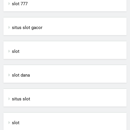
slot 777
situs slot gacor
slot
slot dana
situs slot
slot