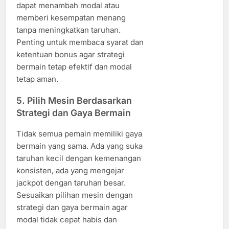
dapat menambah modal atau
memberi kesempatan menang
tanpa meningkatkan taruhan.
Penting untuk membaca syarat dan
ketentuan bonus agar strategi
bermain tetap efektif dan modal
tetap aman.
5. Pilih Mesin Berdasarkan
Strategi dan Gaya Bermain
Tidak semua pemain memiliki gaya
bermain yang sama. Ada yang suka
taruhan kecil dengan kemenangan
konsisten, ada yang mengejar
jackpot dengan taruhan besar.
Sesuaikan pilihan mesin dengan
strategi dan gaya bermain agar
modal tidak cepat habis dan