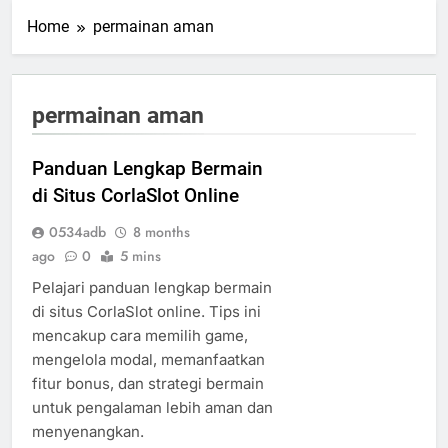
Home
permainan aman
permainan aman
Panduan Lengkap Bermain
di Situs CorlaSlot Online
0534adb
8 months
ago
0
5 mins
Pelajari panduan lengkap bermain
di situs CorlaSlot online. Tips ini
mencakup cara memilih game,
mengelola modal, memanfaatkan
fitur bonus, dan strategi bermain
untuk pengalaman lebih aman dan
menyenangkan.