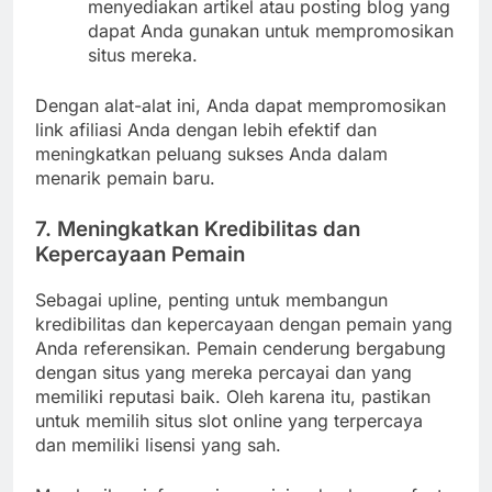
menyediakan artikel atau posting blog yang
dapat Anda gunakan untuk mempromosikan
situs mereka.
Dengan alat-alat ini, Anda dapat mempromosikan
link afiliasi Anda dengan lebih efektif dan
meningkatkan peluang sukses Anda dalam
menarik pemain baru.
7.
Meningkatkan Kredibilitas dan
Kepercayaan Pemain
Sebagai upline, penting untuk membangun
kredibilitas dan kepercayaan dengan pemain yang
Anda referensikan. Pemain cenderung bergabung
dengan situs yang mereka percayai dan yang
memiliki reputasi baik. Oleh karena itu, pastikan
untuk memilih situs slot online yang terpercaya
dan memiliki lisensi yang sah.