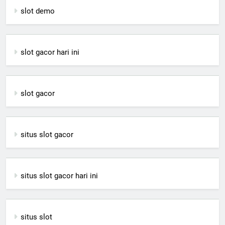
slot demo
slot gacor hari ini
slot gacor
situs slot gacor
situs slot gacor hari ini
situs slot