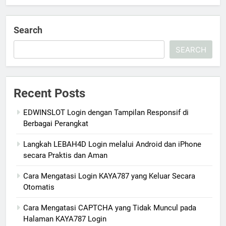
Search
SEARCH
Recent Posts
EDWINSLOT Login dengan Tampilan Responsif di
Berbagai Perangkat
Langkah LEBAH4D Login melalui Android dan iPhone
secara Praktis dan Aman
Cara Mengatasi Login KAYA787 yang Keluar Secara
Otomatis
Cara Mengatasi CAPTCHA yang Tidak Muncul pada
Halaman KAYA787 Login