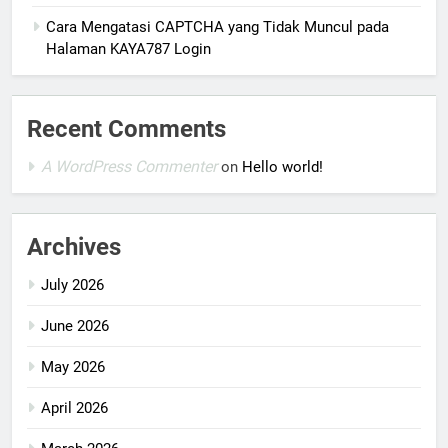
Cara Mengatasi CAPTCHA yang Tidak Muncul pada
Halaman KAYA787 Login
Recent Comments
A WordPress Commenter
on
Hello world!
Archives
July 2026
June 2026
May 2026
April 2026