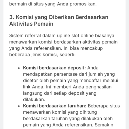
bermain di situs yang Anda promosikan.
3.
Komisi yang Diberikan Berdasarkan
Aktivitas Pemain
Sistem referral dalam upline slot online biasanya
menawarkan komisi berdasarkan aktivitas pemain
yang Anda referensikan. Ini bisa mencakup
beberapa jenis komisi, seperti:
Komisi berdasarkan deposit:
Anda
mendapatkan persentase dari jumlah yang
disetor oleh pemain yang mendaftar melalui
link Anda. Ini memberi Anda penghasilan
langsung dari setiap deposit yang
dilakukan.
Komisi berdasarkan taruhan:
Beberapa situs
menawarkan komisi yang dihitung
berdasarkan taruhan yang dilakukan oleh
pemain yang Anda referensikan. Semakin