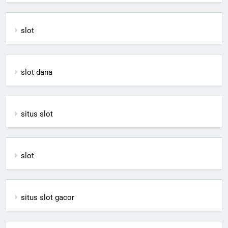
slot
slot dana
situs slot
slot
situs slot gacor