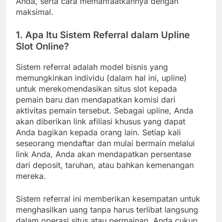
Anda, serta cara memanfaatkannya dengan
maksimal.
1.
Apa Itu Sistem Referral dalam Upline
Slot Online?
Sistem referral adalah model bisnis yang
memungkinkan individu (dalam hal ini, upline)
untuk merekomendasikan situs slot kepada
pemain baru dan mendapatkan komisi dari
aktivitas pemain tersebut. Sebagai upline, Anda
akan diberikan link afiliasi khusus yang dapat
Anda bagikan kepada orang lain. Setiap kali
seseorang mendaftar dan mulai bermain melalui
link Anda, Anda akan mendapatkan persentase
dari deposit, taruhan, atau bahkan kemenangan
mereka.
Sistem referral ini memberikan kesempatan untuk
menghasilkan uang tanpa harus terlibat langsung
dalam operasi situs atau permainan. Anda cukup