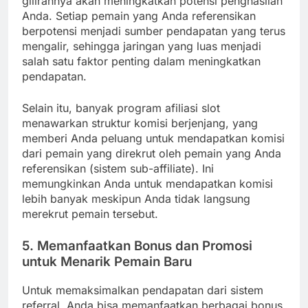
gilirannya akan meningkatkan potensi penghasilan
Anda. Setiap pemain yang Anda referensikan
berpotensi menjadi sumber pendapatan yang terus
mengalir, sehingga jaringan yang luas menjadi
salah satu faktor penting dalam meningkatkan
pendapatan.
Selain itu, banyak program afiliasi slot
menawarkan struktur komisi berjenjang, yang
memberi Anda peluang untuk mendapatkan komisi
dari pemain yang direkrut oleh pemain yang Anda
referensikan (sistem sub-affiliate). Ini
memungkinkan Anda untuk mendapatkan komisi
lebih banyak meskipun Anda tidak langsung
merekrut pemain tersebut.
5.
Memanfaatkan Bonus dan Promosi
untuk Menarik Pemain Baru
Untuk memaksimalkan pendapatan dari sistem
referral, Anda bisa memanfaatkan berbagai bonus