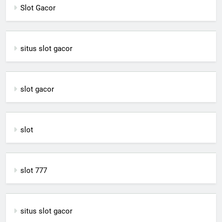
Slot Gacor
situs slot gacor
slot gacor
slot
slot 777
situs slot gacor