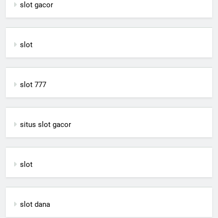
slot gacor
slot
slot 777
situs slot gacor
slot
slot dana