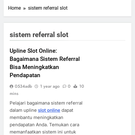
Home
sistem referral slot
sistem referral slot
Upline Slot Online:
Bagaimana Sistem Referral
Bisa Meningkatkan
Pendapatan
0534adb
1 year ago
0
10
mins
Pelajari bagaimana sistem referral
dalam upline
slot online
dapat
membantu meningkatkan
pendapatan Anda. Temukan cara
memanfaatkan sistem ini untuk