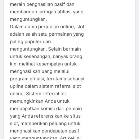
meraih penghasilan pasif dan
membangun jaringan afiliasi yang
menguntungkan.
Dalam dunia perjudian online, slot
adalah salah satu permainan yang
paling populer dan
menguntungkan. Selain bermain
untuk kesenangan, banyak orang
kini melihat kesempatan untuk
menghasilkan uang melalui
program afiliasi, terutama sebagai
upline dalam sistem referral slot
online. Sistem referral ini
memungkinkan Anda untuk
mendapatkan komisi dari pemain
yang Anda referensikan ke situs
slot, memberikan peluang untuk
menghasilkan pendapatan pasif
yang menguntungkan. Artikel ini