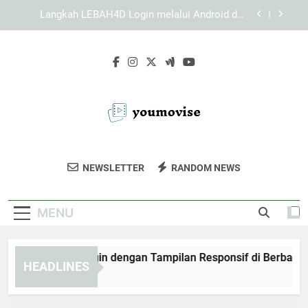
Skip
Langkah LEBAH4D Login melalui Android dan
iPhone secara Praktis dan Aman
to
content
Cara Mengatasi Login KAYA787 yang Keluar
Secara Otomatis
Cara Mengatasi CAPTCHA yang Tidak Muncul
pada Halaman KAYA787 Login
EDWINSLOT Login dengan Tampilan Responsif di
Berbagai Perangkat
Langkah LEBAH4D Login melalui Android dan
iPhone secara Praktis dan Aman
You Movise
Temukan Film Terbaru Dan Berbagai Konten
Cara Mengatasi Login KAYA787 yang Keluar
NEWSLETTER
RANDOM NEWS
Secara Otomatis
Hiburan Di You Movise. Tempatnya Untuk
Cara Mengatasi CAPTCHA yang Tidak Muncul
Hiburan Berkualitas.
pada Halaman KAYA787 Login
MENU
EDWINSLOT Login dengan Tampilan Responsif di Berbagai Pe
HEADLINES
2 Weeks Ago