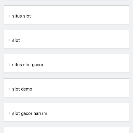
situs slot
slot
situs slot gacor
slot demo
slot gacor hari ini