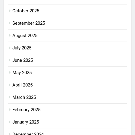
October 2025
September 2025
August 2025
July 2025
June 2025
May 2025
April 2025
March 2025
February 2025
January 2025
December 2024