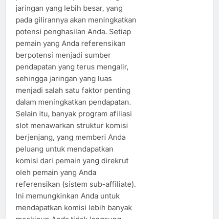
jaringan yang lebih besar, yang
pada gilirannya akan meningkatkan
potensi penghasilan Anda. Setiap
pemain yang Anda referensikan
berpotensi menjadi sumber
pendapatan yang terus mengalir,
sehingga jaringan yang luas
menjadi salah satu faktor penting
dalam meningkatkan pendapatan.
Selain itu, banyak program afiliasi
slot menawarkan struktur komisi
berjenjang, yang memberi Anda
peluang untuk mendapatkan
komisi dari pemain yang direkrut
oleh pemain yang Anda
referensikan (sistem sub-affiliate).
Ini memungkinkan Anda untuk
mendapatkan komisi lebih banyak