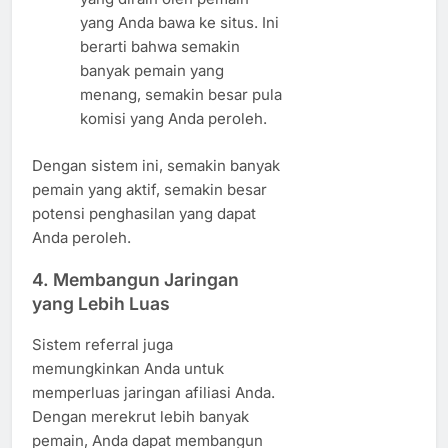
yang Anda bawa ke situs. Ini
berarti bahwa semakin
banyak pemain yang
menang, semakin besar pula
komisi yang Anda peroleh.
Dengan sistem ini, semakin banyak
pemain yang aktif, semakin besar
potensi penghasilan yang dapat
Anda peroleh.
4.
Membangun Jaringan
yang Lebih Luas
Sistem referral juga
memungkinkan Anda untuk
memperluas jaringan afiliasi Anda.
Dengan merekrut lebih banyak
pemain, Anda dapat membangun