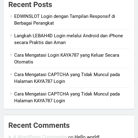
Recent Posts
EDWINSLOT Login dengan Tampilan Responsif di
Berbagai Perangkat
Langkah LEBAH4D Login melalui Android dan iPhone
secara Praktis dan Aman
Cara Mengatasi Login KAYA787 yang Keluar Secara
Otomatis
Cara Mengatasi CAPTCHA yang Tidak Muncul pada
Halaman KAYA787 Login
Cara Mengatasi CAPTCHA yang Tidak Muncul pada
Halaman KAYA787 Login
Recent Comments
A WordPress Commenter
on
Hello world!