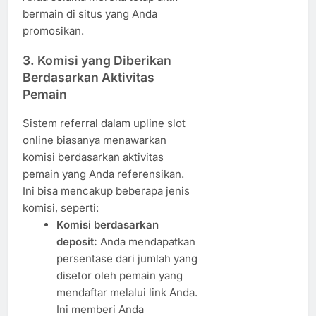
bermain di situs yang Anda
promosikan.
3.
Komisi yang Diberikan
Berdasarkan Aktivitas
Pemain
Sistem referral dalam upline slot
online biasanya menawarkan
komisi berdasarkan aktivitas
pemain yang Anda referensikan.
Ini bisa mencakup beberapa jenis
komisi, seperti:
Komisi berdasarkan
deposit:
Anda mendapatkan
persentase dari jumlah yang
disetor oleh pemain yang
mendaftar melalui link Anda.
Ini memberi Anda