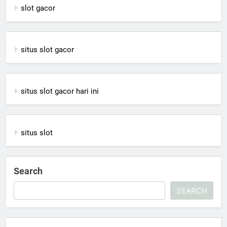
slot gacor
situs slot gacor
situs slot gacor hari ini
situs slot
Search
SEARCH