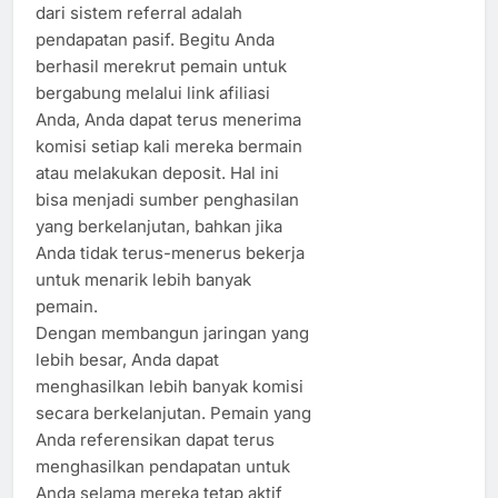
dari sistem referral adalah
pendapatan pasif. Begitu Anda
berhasil merekrut pemain untuk
bergabung melalui link afiliasi
Anda, Anda dapat terus menerima
komisi setiap kali mereka bermain
atau melakukan deposit. Hal ini
bisa menjadi sumber penghasilan
yang berkelanjutan, bahkan jika
Anda tidak terus-menerus bekerja
untuk menarik lebih banyak
pemain.
Dengan membangun jaringan yang
lebih besar, Anda dapat
menghasilkan lebih banyak komisi
secara berkelanjutan. Pemain yang
Anda referensikan dapat terus
menghasilkan pendapatan untuk
Anda selama mereka tetap aktif