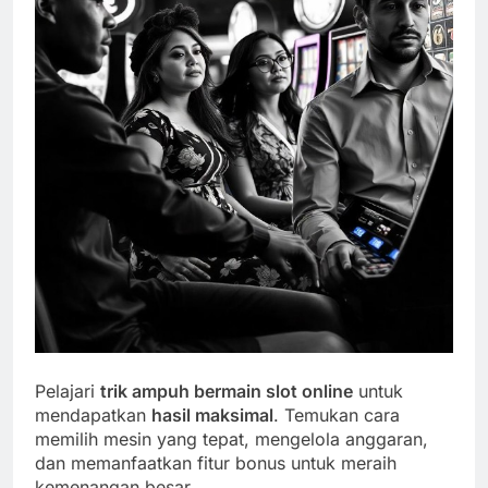
Pelajari
trik ampuh bermain slot online
untuk
mendapatkan
hasil maksimal
. Temukan cara
memilih mesin yang tepat, mengelola anggaran,
dan memanfaatkan fitur bonus untuk meraih
kemenangan besar.