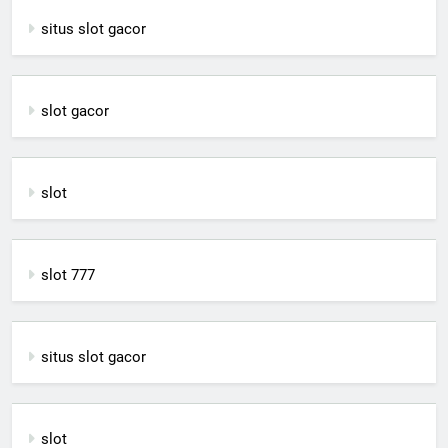
situs slot gacor
slot gacor
slot
slot 777
situs slot gacor
slot