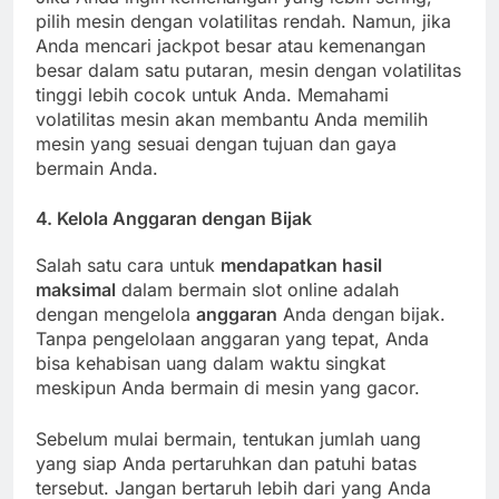
pilih mesin dengan volatilitas rendah. Namun, jika
Anda mencari jackpot besar atau kemenangan
besar dalam satu putaran, mesin dengan volatilitas
tinggi lebih cocok untuk Anda. Memahami
volatilitas mesin akan membantu Anda memilih
mesin yang sesuai dengan tujuan dan gaya
bermain Anda.
4.
Kelola Anggaran dengan Bijak
Salah satu cara untuk
mendapatkan hasil
maksimal
dalam bermain slot online adalah
dengan mengelola
anggaran
Anda dengan bijak.
Tanpa pengelolaan anggaran yang tepat, Anda
bisa kehabisan uang dalam waktu singkat
meskipun Anda bermain di mesin yang gacor.
Sebelum mulai bermain, tentukan jumlah uang
yang siap Anda pertaruhkan dan patuhi batas
tersebut. Jangan bertaruh lebih dari yang Anda