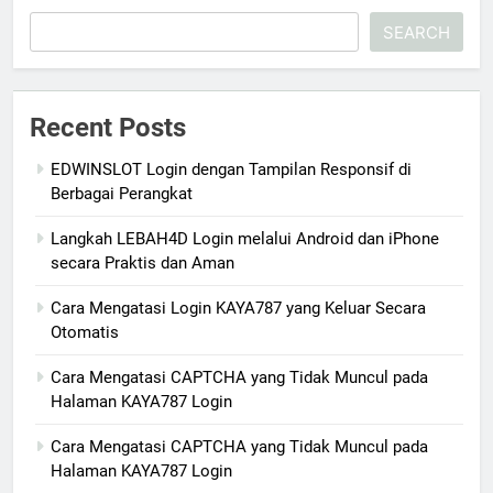
SEARCH
Recent Posts
EDWINSLOT Login dengan Tampilan Responsif di
Berbagai Perangkat
Langkah LEBAH4D Login melalui Android dan iPhone
secara Praktis dan Aman
Cara Mengatasi Login KAYA787 yang Keluar Secara
Otomatis
Cara Mengatasi CAPTCHA yang Tidak Muncul pada
Halaman KAYA787 Login
Cara Mengatasi CAPTCHA yang Tidak Muncul pada
Halaman KAYA787 Login