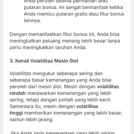
Anda peroleh selama permainan atau
putaran bonus. Ini sangat bermanfaat ketika
Anda memicu putaran gratis atau fitur bonus
lainnya.
Dengan memanfaatkan fitur bonus ini, Anda bisa
meningkatkan peluang menang lebih besar tanpa
perlu meningkatkan taruhan Anda.
3.
Kenali Volatilitas Mesin Slot
Volatilitas mengukur seberapa sering dan
seberapa besar kemenangan yang Anda bisa
peroleh dari mesin slot. Mesin dengan
volatilitas
rendah
menawarkan kemenangan yang lebih
sering, tetapi dengan jumlah yang lebih kecil.
Sementara itu, mesin dengan
volatilitas
tinggi
memberikan kemenangan yang lebih besar,
namun lebih jarang.
Jika Anda ingin kemenangan yang lebih sering,