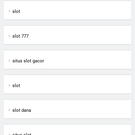
slot
slot 777
situs slot gacor
slot
slot dana
situs slot