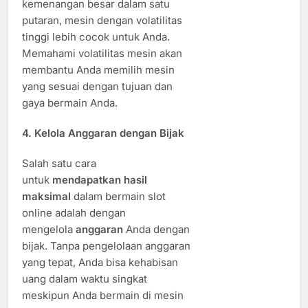
kemenangan besar dalam satu
putaran, mesin dengan volatilitas
tinggi lebih cocok untuk Anda.
Memahami volatilitas mesin akan
membantu Anda memilih mesin
yang sesuai dengan tujuan dan
gaya bermain Anda.
4.
Kelola Anggaran dengan Bijak
Salah satu cara
untuk
mendapatkan hasil
maksimal
dalam bermain slot
online adalah dengan
mengelola
anggaran
Anda dengan
bijak. Tanpa pengelolaan anggaran
yang tepat, Anda bisa kehabisan
uang dalam waktu singkat
meskipun Anda bermain di mesin