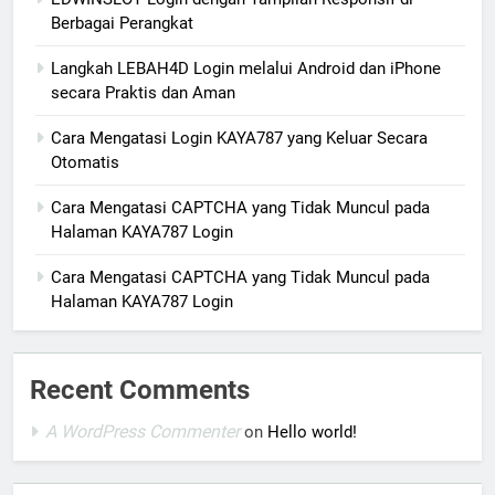
Berbagai Perangkat
Langkah LEBAH4D Login melalui Android dan iPhone
secara Praktis dan Aman
Cara Mengatasi Login KAYA787 yang Keluar Secara
Otomatis
Cara Mengatasi CAPTCHA yang Tidak Muncul pada
Halaman KAYA787 Login
Cara Mengatasi CAPTCHA yang Tidak Muncul pada
Halaman KAYA787 Login
Recent Comments
A WordPress Commenter
on
Hello world!