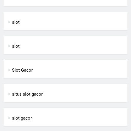
slot
slot
Slot Gacor
situs slot gacor
slot gacor