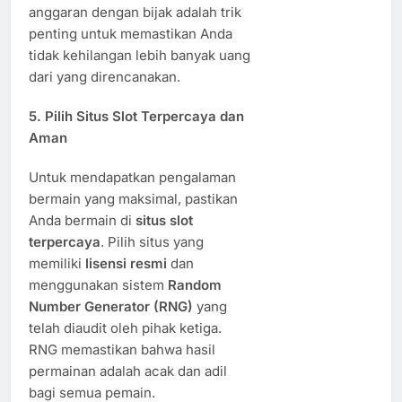
anggaran dengan bijak adalah trik
penting untuk memastikan Anda
tidak kehilangan lebih banyak uang
dari yang direncanakan.
5.
Pilih Situs Slot Terpercaya dan
Aman
Untuk mendapatkan pengalaman
bermain yang maksimal, pastikan
Anda bermain di
situs slot
terpercaya
. Pilih situs yang
memiliki
lisensi resmi
dan
menggunakan sistem
Random
Number Generator (RNG)
yang
telah diaudit oleh pihak ketiga.
RNG memastikan bahwa hasil
permainan adalah acak dan adil
bagi semua pemain.