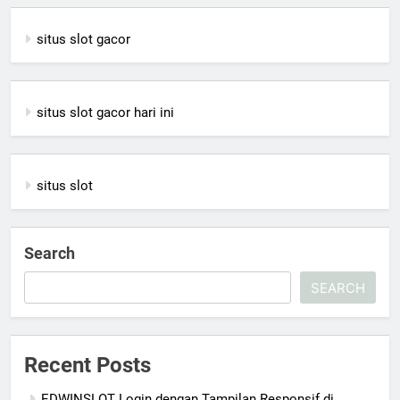
situs slot gacor
situs slot gacor hari ini
situs slot
Search
SEARCH
Recent Posts
EDWINSLOT Login dengan Tampilan Responsif di