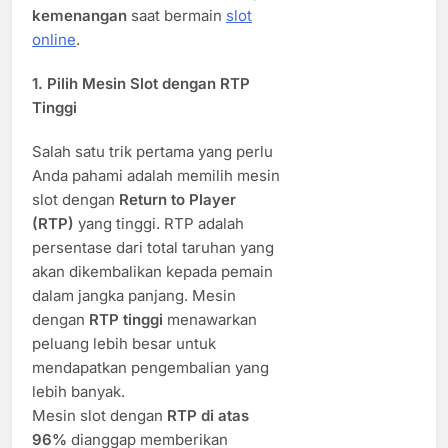
kemenangan
saat bermain
slot
online
.
1.
Pilih Mesin Slot dengan RTP
Tinggi
Salah satu trik pertama yang perlu
Anda pahami adalah memilih mesin
slot dengan
Return to Player
(RTP)
yang tinggi. RTP adalah
persentase dari total taruhan yang
akan dikembalikan kepada pemain
dalam jangka panjang. Mesin
dengan
RTP tinggi
menawarkan
peluang lebih besar untuk
mendapatkan pengembalian yang
lebih banyak.
Mesin slot dengan
RTP di atas
96%
dianggap memberikan