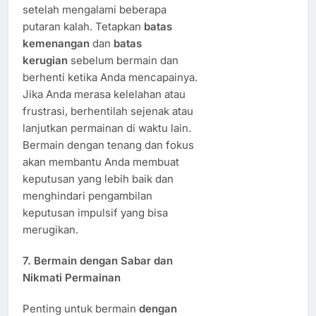
setelah mengalami beberapa
putaran kalah. Tetapkan
batas
kemenangan
dan
batas
kerugian
sebelum bermain dan
berhenti ketika Anda mencapainya.
Jika Anda merasa kelelahan atau
frustrasi, berhentilah sejenak atau
lanjutkan permainan di waktu lain.
Bermain dengan tenang dan fokus
akan membantu Anda membuat
keputusan yang lebih baik dan
menghindari pengambilan
keputusan impulsif yang bisa
merugikan.
7.
Bermain dengan Sabar dan
Nikmati Permainan
Penting untuk bermain
dengan