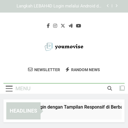
Skip
Langkah LEBAH4D Login melalui Android dan
to
iPhone secara Praktis dan Aman
content
Cara Mengatasi Login KAYA787 yang Keluar
Secara Otomatis
Cara Mengatasi CAPTCHA yang Tidak Muncul
pada Halaman KAYA787 Login
EDWINSLOT Login dengan Tampilan Responsif di
Berbagai Perangkat
Langkah LEBAH4D Login melalui Android dan
iPhone secara Praktis dan Aman
You Movise
Temukan Film Terbaru Dan Berbagai Konten
Cara Mengatasi Login KAYA787 yang Keluar
NEWSLETTER
RANDOM NEWS
Secara Otomatis
Hiburan Di You Movise. Tempatnya Untuk
Hiburan Berkualitas.
Cara Mengatasi CAPTCHA yang Tidak Muncul
pada Halaman KAYA787 Login
MENU
EDWINSLOT Login dengan Tampilan Responsif di Berbagai P
HEADLINES
2 Weeks Ago