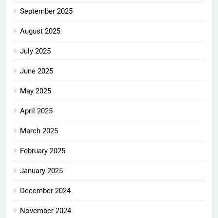
September 2025
August 2025
July 2025
June 2025
May 2025
April 2025
March 2025
February 2025
January 2025
December 2024
November 2024