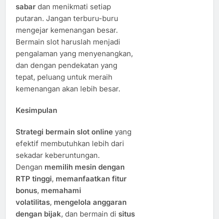
sabar
dan menikmati setiap
putaran. Jangan terburu-buru
mengejar kemenangan besar.
Bermain slot haruslah menjadi
pengalaman yang menyenangkan,
dan dengan pendekatan yang
tepat, peluang untuk meraih
kemenangan akan lebih besar.
Kesimpulan
Strategi bermain slot online
yang
efektif membutuhkan lebih dari
sekadar keberuntungan.
Dengan
memilih mesin dengan
RTP tinggi
,
memanfaatkan fitur
bonus
,
memahami
volatilitas
,
mengelola anggaran
dengan bijak
, dan bermain di
situs