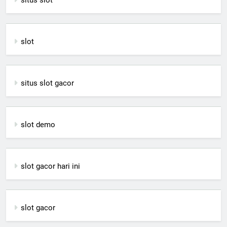
slot
situs slot gacor
slot demo
slot gacor hari ini
slot gacor