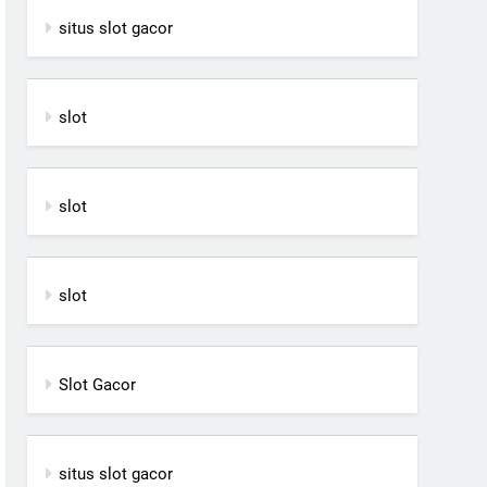
situs slot gacor
slot
slot
slot
Slot Gacor
situs slot gacor