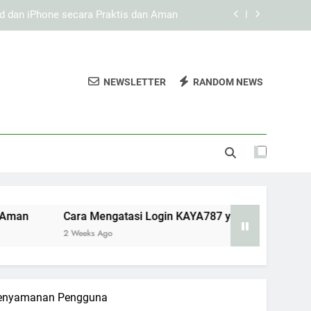
d dan iPhone secara Praktis dan Aman
 KAYA787 yang Keluar Secara Otomatis
 Muncul pada Halaman KAYA787 Login
NEWSLETTER
RANDOM NEWS
lan Responsif di Berbagai Perangkat
atnya Untuk Hiburan Berkualitas.
d dan iPhone secara Praktis dan Aman
 KAYA787 yang Keluar Secara Otomatis
 Muncul pada Halaman KAYA787 Login
Cara Mengatasi Login KAYA787 yang Keluar Secara Otomati
2 Weeks Ago
 Kenyamanan Pengguna