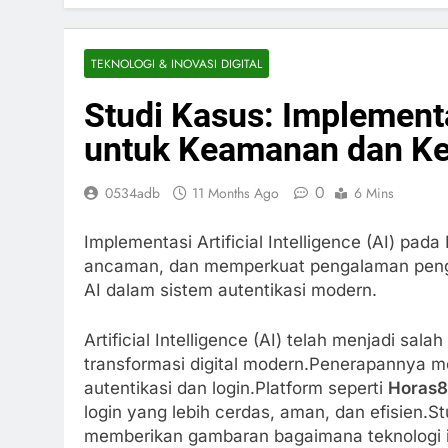
TEKNOLOGI & INOVASI DIGITAL
Studi Kasus: Implement
untuk Keamanan dan K
0
0534adb
11 Months Ago
6 Mins
Implementasi Artificial Intelligence (AI) p
ancaman, dan memperkuat pengalaman pengg
AI dalam sistem autentikasi modern.
Artificial Intelligence (AI) telah menjadi sa
transformasi digital modern.Penerapannya m
autentikasi dan login.Platform seperti
Horas
login yang lebih cerdas, aman, dan efisien.
memberikan gambaran bagaimana teknologi 