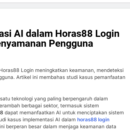
asi AI dalam Horas88 Login
enyamanan Pengguna
ada Horas88 Login meningkatkan keamanan, mendeteksi
una. Artikel ini membahas studi kasus pemanfaatan
lah satu teknologi yang paling berpengaruh dalam
erambah berbagai sektor, termasuk sistem
88
dapat memanfaatkan AI untuk menciptakan sistem
Studi kasus implementasi AI dalam
horas88 login
ini berperan besar dalam menjaga keamanan data