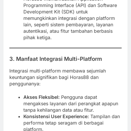
Programming Interface (API) dan Software
Development Kit (SDK) untuk
memungkinkan integrasi dengan platform
lain, seperti sistem pembayaran, layanan
autentikasi, atau fitur tambahan berbasis
pihak ketiga.
3. Manfaat Integrasi Multi-Platform
Integrasi multi-platform membawa sejumlah
keuntungan signifikan bagi Horas88 dan
penggunanya:
Akses Fleksibel:
Pengguna dapat
mengakses layanan dari perangkat apapun
tanpa kehilangan data atau fitur.
Konsistensi User Experience:
Tampilan dan
performa tetap seragam di berbagai
platform.