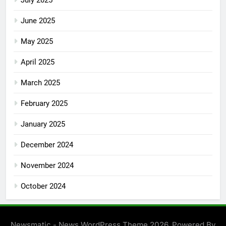
July 2025
June 2025
May 2025
April 2025
March 2025
February 2025
January 2025
December 2024
November 2024
October 2024
Newsmatic - News WordPress Theme 2026. Powered By