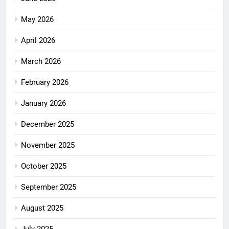
May 2026
April 2026
March 2026
February 2026
January 2026
December 2025
November 2025
October 2025
September 2025
August 2025