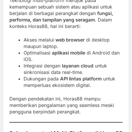
Teknologi multi-platform merujuk pada
kemampuan sebuah sistem atau aplikasi untuk
berjalan di berbagai perangkat dengan
fungsi,
performa, dan tampilan yang seragam
. Dalam
konteks Horas88, hal ini berarti:
Akses melalui
web browser
di desktop
maupun laptop.
Optimalisasi
aplikasi mobile
di Android dan
iOS.
Integrasi dengan
layanan cloud
untuk
sinkronisasi data real-time.
Dukungan pada
API lintas platform
untuk
memperluas ekosistem digital.
Dengan pendekatan ini, Horas88 mampu
memberikan pengalaman yang seamless meski
pengguna berpindah perangkat.