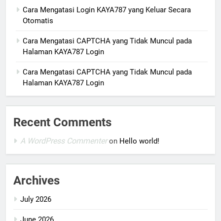
Cara Mengatasi Login KAYA787 yang Keluar Secara
Otomatis
Cara Mengatasi CAPTCHA yang Tidak Muncul pada
Halaman KAYA787 Login
Cara Mengatasi CAPTCHA yang Tidak Muncul pada
Halaman KAYA787 Login
Recent Comments
A WordPress Commenter
on
Hello world!
Archives
July 2026
June 2026