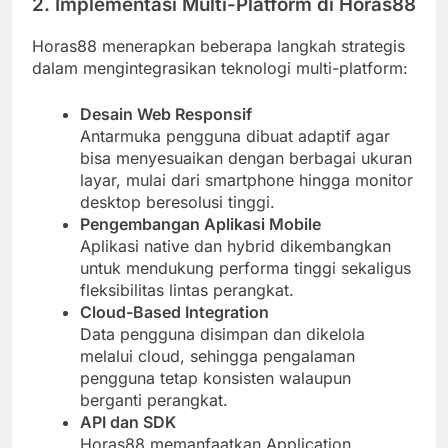
2. Implementasi Multi-Platform di Horas88
Horas88 menerapkan beberapa langkah strategis
dalam mengintegrasikan teknologi multi-platform:
Desain Web Responsif
Antarmuka pengguna dibuat adaptif agar
bisa menyesuaikan dengan berbagai ukuran
layar, mulai dari smartphone hingga monitor
desktop beresolusi tinggi.
Pengembangan Aplikasi Mobile
Aplikasi native dan hybrid dikembangkan
untuk mendukung performa tinggi sekaligus
fleksibilitas lintas perangkat.
Cloud-Based Integration
Data pengguna disimpan dan dikelola
melalui cloud, sehingga pengalaman
pengguna tetap konsisten walaupun
berganti perangkat.
API dan SDK
Horas88 memanfaatkan Application