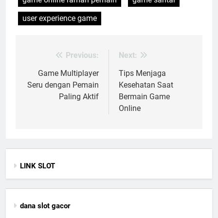
user experience game
Previous:
Next:
Post
navigation
Game Multiplayer
Tips Menjaga
Seru dengan Pemain
Kesehatan Saat
Paling Aktif
Bermain Game
Online
LINK SLOT
dana slot gacor