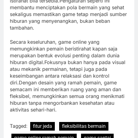
istirahat bila tersedia.Pengaturan seperti ini
membantu menciptakan pola bermain yang sehat
sekaligus memastikan game tetap menjadi sumber
hiburan yang menyenangkan, bukan beban
tambahan.
Secara keseluruhan, game online yang
memungkinkan pemain beristirahat kapan saja
merupakan bentuk evolusi penting dalam dunia
hiburan digital.Fokusnya bukan hanya pada visual
atau mekanik permainan, tetapi juga pada
keseimbangan antara relaksasi dan kontrol
diri.Dengan desain yang ramah pemain, game
semacam ini memberikan ruang yang aman dan
fleksibel, memungkinkan semua orang menikmati
hiburan tanpa mengorbankan kesehatan atau
aktivitas sehari-hari.
Tagged:
fitur jeda
fleksibilitas bermain
game online ramah pemain
game santai