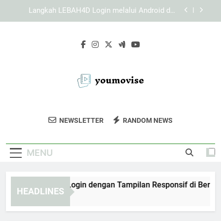
Skip
Langkah LEBAH4D Login melalui Android dan
to
iPhone secara Praktis dan Aman
content
Cara Mengatasi Login KAYA787 yang Keluar
Secara Otomatis
Cara Mengatasi CAPTCHA yang Tidak Muncul
pada Halaman KAYA787 Login
EDWINSLOT Login dengan Tampilan Responsif di
Berbagai Perangkat
Langkah LEBAH4D Login melalui Android dan
iPhone secara Praktis dan Aman
You Movise
Temukan Film Terbaru Dan Berbagai Konten
Cara Mengatasi Login KAYA787 yang Keluar
NEWSLETTER
RANDOM NEWS
Secara Otomatis
Hiburan Di You Movise. Tempatnya Untuk
Hiburan Berkualitas.
Cara Mengatasi CAPTCHA yang Tidak Muncul
pada Halaman KAYA787 Login
MENU
EDWINSLOT Login dengan Tampilan Responsif di Berbaga
HEADLINES
2 Weeks Ago