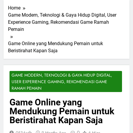
Home
Game Modern, Teknologi & Gaya Hidup Digital, User
Experience Gaming, Rekomendasi Game Ramah
Pemain
Game Online yang Mendukung Pemain untuk
Beristirahat Kapan Saja
GAME MODERN, TEKNOLOGI & GAYA HIDUP DIGITAL,
USER EXPERIENCE GAMING, REKOMENDASI GAME
RAMAH PEMAIN
Game Online yang
Mendukung Pemain untuk
Beristirahat Kapan Saja
0
0534adb
9 Months Ago
6 Mins