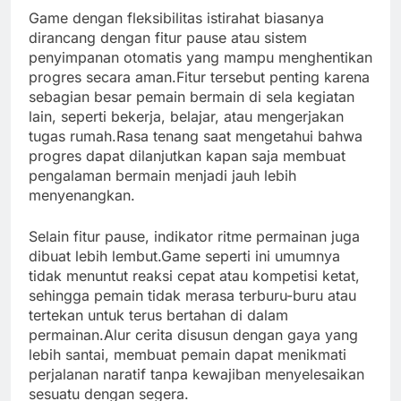
Game dengan fleksibilitas istirahat biasanya
dirancang dengan fitur pause atau sistem
penyimpanan otomatis yang mampu menghentikan
progres secara aman.Fitur tersebut penting karena
sebagian besar pemain bermain di sela kegiatan
lain, seperti bekerja, belajar, atau mengerjakan
tugas rumah.Rasa tenang saat mengetahui bahwa
progres dapat dilanjutkan kapan saja membuat
pengalaman bermain menjadi jauh lebih
menyenangkan.
Selain fitur pause, indikator ritme permainan juga
dibuat lebih lembut.Game seperti ini umumnya
tidak menuntut reaksi cepat atau kompetisi ketat,
sehingga pemain tidak merasa terburu-buru atau
tertekan untuk terus bertahan di dalam
permainan.Alur cerita disusun dengan gaya yang
lebih santai, membuat pemain dapat menikmati
perjalanan naratif tanpa kewajiban menyelesaikan
sesuatu dengan segera.