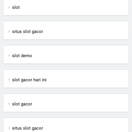
slot
situs slot gacor
slot demo
slot gacor hari ini
slot gacor
situs slot gacor