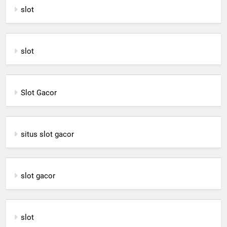
slot
slot
Slot Gacor
situs slot gacor
slot gacor
slot