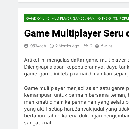
GAME ONLINE, MULTIPLAYER GAMES, GAMING INSIGHTS, POP
Game Multiplayer Seru 
0
0534adb
9 Months Ago
6 Mins
Artikel ini mengulas daftar game multiplayer 
Dilengkapi alasan kepopulerannya, daya tar
game-game ini tetap ramai dimainkan sepanj
Game multiplayer menjadi salah satu genre p
kemampuan untuk bermain bersama teman, ber
menikmati dinamika permainan yang selalu b
yang aktif setiap hari.Banyak judul yang tida
bertahun-tahun karena dukungan pengembang,
sangat kuat.