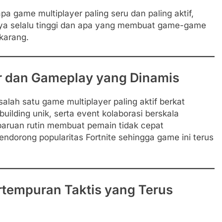
pa game multiplayer paling seru dan paling aktif,
a selalu tinggi dan apa yang membuat game-game
ekarang.
ar dan Gameplay yang Dinamis
alah satu game multiplayer paling aktif berkat
uilding unik, serta event kolaborasi berskala
baruan rutin membuat pemain tidak cepat
endorong popularitas Fortnite sehingga game ini terus
rtempuran Taktis yang Terus