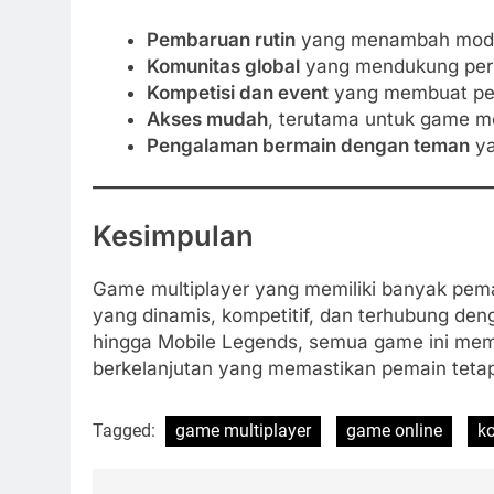
Pembaruan rutin
yang menambah mode, 
Komunitas global
yang mendukung per
Kompetisi dan event
yang membuat pem
Akses mudah
, terutama untuk game mo
Pengalaman bermain dengan teman
ya
Kesimpulan
Game multiplayer yang memiliki banyak pem
yang dinamis, kompetitif, dan terhubung deng
hingga Mobile Legends, semua game ini memi
berkelanjutan yang memastikan pemain tetap
Tagged:
game multiplayer
game online
k