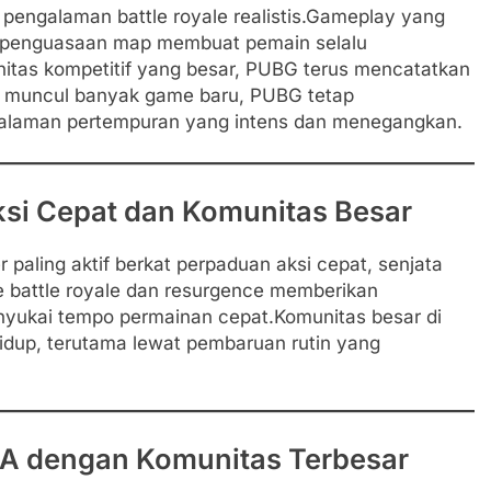
ngalaman battle royale realistis.Gameplay yang
ta penguasaan map membuat pemain selalu
nitas kompetitif yang besar, PUBG terus mencatatkan
ki muncul banyak game baru, PUBG tetap
alaman pertempuran yang intens dan menegangkan.
ksi Cepat dan Komunitas Besar
paling aktif berkat perpaduan aksi cepat, senjata
 battle royale dan resurgence memberikan
yukai tempo permainan cepat.Komunitas besar di
hidup, terutama lewat pembaruan rutin yang
A dengan Komunitas Terbesar