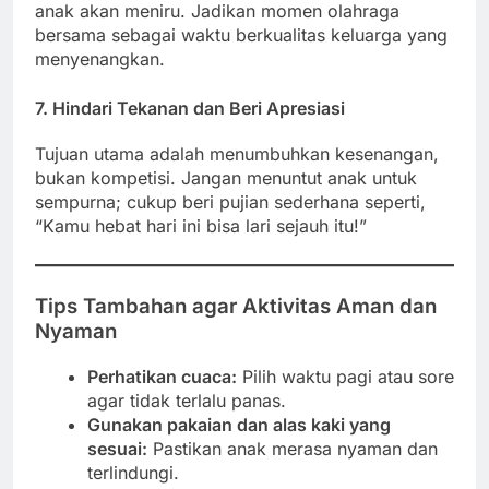
anak akan meniru. Jadikan momen olahraga
bersama sebagai waktu berkualitas keluarga yang
menyenangkan.
7. Hindari Tekanan dan Beri Apresiasi
Tujuan utama adalah menumbuhkan kesenangan,
bukan kompetisi. Jangan menuntut anak untuk
sempurna; cukup beri pujian sederhana seperti,
“Kamu hebat hari ini bisa lari sejauh itu!”
Tips Tambahan agar Aktivitas Aman dan
Nyaman
Perhatikan cuaca:
Pilih waktu pagi atau sore
agar tidak terlalu panas.
Gunakan pakaian dan alas kaki yang
sesuai:
Pastikan anak merasa nyaman dan
terlindungi.