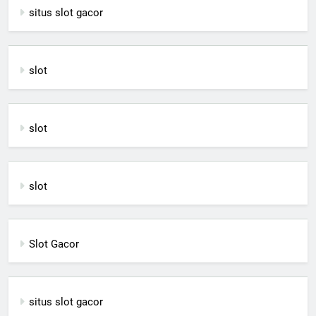
situs slot gacor
slot
slot
slot
Slot Gacor
situs slot gacor