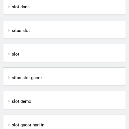
slot dana
situs slot
slot
situs slot gacor
slot demo
slot gacor hari ini