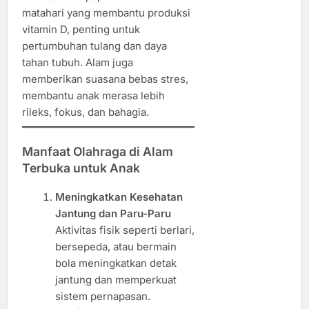
matahari yang membantu produksi
vitamin D, penting untuk
pertumbuhan tulang dan daya
tahan tubuh. Alam juga
memberikan suasana bebas stres,
membantu anak merasa lebih
rileks, fokus, dan bahagia.
Manfaat Olahraga di Alam
Terbuka untuk Anak
Meningkatkan Kesehatan
Jantung dan Paru-Paru
Aktivitas fisik seperti berlari,
bersepeda, atau bermain
bola meningkatkan detak
jantung dan memperkuat
sistem pernapasan.