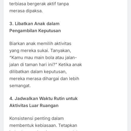
terbiasa bergerak aktif tanpa
merasa dipaksa.
3. Libatkan Anak dalam
Pengambilan Keputusan
Biarkan anak memilih aktivitas
yang mereka sukai. Tanyakan,
“Kamu mau main bola atau jalan-
jalan di taman hari ini?” Ketika anak
dilibatkan dalam keputusan,
mereka merasa dihargai dan lebih
semangat.
4. Jadwalkan Waktu Rutin untuk
Aktivitas Luar Ruangan
Konsistensi penting dalam
membentuk kebiasaan. Tetapkan