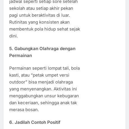
jadwal seperti setiap sore setelah
sekolah atau setiap akhir pekan
pagi untuk beraktivitas di luar.
Rutinitas yang konsisten akan
membentuk pola hidup sehat sejak
dini.
5. Gabungkan Olahraga dengan
Permainan
Permainan seperti lompat tali, bola
kasti, atau “petak umpet versi
outdoor” bisa menjadi olahraga
yang menyenangkan. Aktivitas ini
menggabungkan unsur kebugaran
dan keceriaan, sehingga anak tak
merasa bosan.
6. Jadilah Contoh Positif