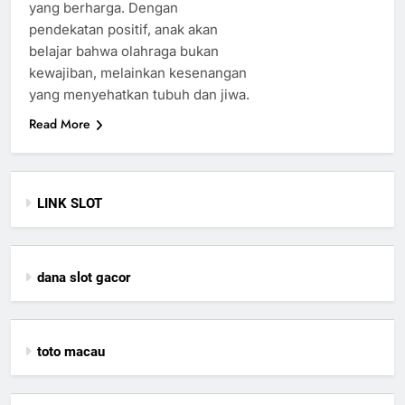
yang berharga. Dengan
pendekatan positif, anak akan
belajar bahwa olahraga bukan
kewajiban, melainkan kesenangan
yang menyehatkan tubuh dan jiwa.
Read More
LINK SLOT
dana slot gacor
toto macau