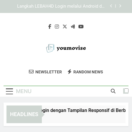
Skip
Langkah LEBAH4D Login melalui Android dan
to
iPhone secara Praktis dan Aman
content
Cara Mengatasi Login KAYA787 yang Keluar
Secara Otomatis
Cara Mengatasi CAPTCHA yang Tidak Muncul
pada Halaman KAYA787 Login
EDWINSLOT Login dengan Tampilan Responsif di
Berbagai Perangkat
Langkah LEBAH4D Login melalui Android dan
iPhone secara Praktis dan Aman
You Movise
Temukan Film Terbaru Dan Berbagai Konten
Cara Mengatasi Login KAYA787 yang Keluar
NEWSLETTER
RANDOM NEWS
Secara Otomatis
Hiburan Di You Movise. Tempatnya Untuk
Hiburan Berkualitas.
Cara Mengatasi CAPTCHA yang Tidak Muncul
pada Halaman KAYA787 Login
MENU
EDWINSLOT Login dengan Tampilan Responsif di Berbagai 
HEADLINES
3 Weeks Ago