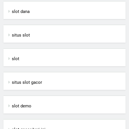
slot dana
situs slot
slot
situs slot gacor
slot demo