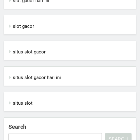
slot gacor hari ini
slot gacor
situs slot gacor
situs slot gacor hari ini
situs slot
Search
SEARCH