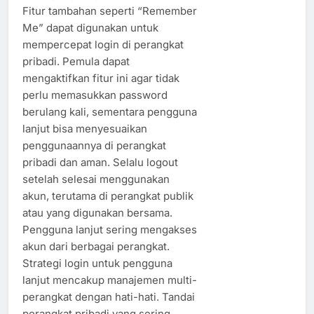
Fitur tambahan seperti “Remember
Me” dapat digunakan untuk
mempercepat login di perangkat
pribadi. Pemula dapat
mengaktifkan fitur ini agar tidak
perlu memasukkan password
berulang kali, sementara pengguna
lanjut bisa menyesuaikan
penggunaannya di perangkat
pribadi dan aman. Selalu logout
setelah selesai menggunakan
akun, terutama di perangkat publik
atau yang digunakan bersama.
Pengguna lanjut sering mengakses
akun dari berbagai perangkat.
Strategi login untuk pengguna
lanjut mencakup manajemen multi-
perangkat dengan hati-hati. Tandai
perangkat pribadi yang sering