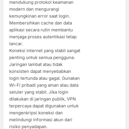
mendukung protokol keamanan
modern dan mengurangi
kemungkinan error saat login.
Membersihkan cache dan data
aplikasi secara rutin membantu
menjaga proses autentikasi tetap
lancar.
Koneksi internet yang stabil sangat
penting untuk semua pengguna.
Jaringan lambat atau tidak
konsisten dapat menyebabkan
login tertunda atau gagal. Gunakan
Wi-Fi pribadi yang aman atau data
seluler yang stabil. Jika login
dilakukan di jaringan publik, VPN
terpercaya dapat digunakan untuk
mengenkripsi koneksi dan
melindungi informasi akun dari
risiko penyadapan.