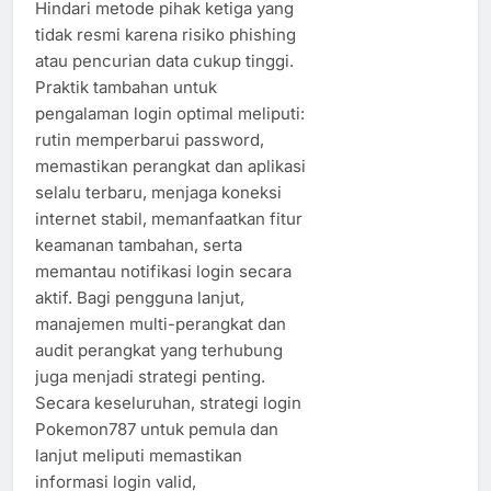
Hindari metode pihak ketiga yang
tidak resmi karena risiko phishing
atau pencurian data cukup tinggi.
Praktik tambahan untuk
pengalaman login optimal meliputi:
rutin memperbarui password,
memastikan perangkat dan aplikasi
selalu terbaru, menjaga koneksi
internet stabil, memanfaatkan fitur
keamanan tambahan, serta
memantau notifikasi login secara
aktif. Bagi pengguna lanjut,
manajemen multi-perangkat dan
audit perangkat yang terhubung
juga menjadi strategi penting.
Secara keseluruhan, strategi login
Pokemon787 untuk pemula dan
lanjut meliputi memastikan
informasi login valid,