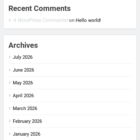
Recent Comments
A WordPress Commenter
on
Hello world!
Archives
July 2026
June 2026
May 2026
April 2026
March 2026
February 2026
January 2026