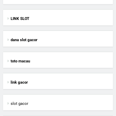
LINK SLOT
dana slot gacor
toto macau
link gacor
slot gacor