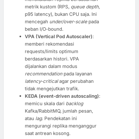
metrik kustom (RPS,
queue depth
,
p95 latency), bukan CPU saja. Ini
mencegah
under/over-scale
pada
beban I/O-bound.
VPA (Vertical Pod Autoscaler)
:
memberi rekomendasi
requests/limits optimum
berdasarkan histori. VPA
dijalankan dalam modus
recommendation
pada layanan
latency-critical
agar perubahan
tidak mengejutkan trafik.
KEDA (event-driven autoscaling)
:
memicu skala dari
backlog
Kafka/RabbitMQ, jumlah pesan,
atau
lag
. Pendekatan ini
mengurangi replika menganggur
saat antrean kosong.