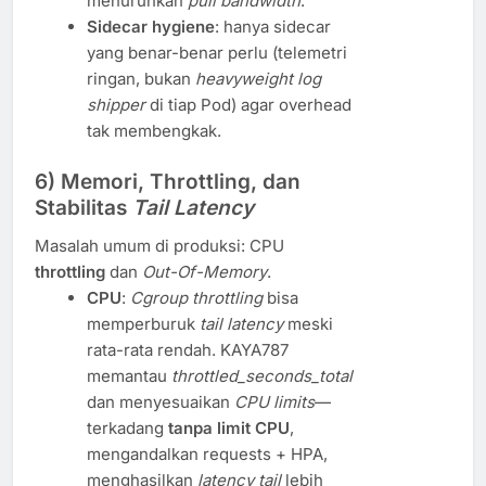
menurunkan
pull bandwidth
.
Sidecar hygiene
: hanya sidecar
yang benar-benar perlu (telemetri
ringan, bukan
heavyweight log
shipper
di tiap Pod) agar overhead
tak membengkak.
6) Memori, Throttling, dan
Stabilitas
Tail Latency
Masalah umum di produksi: CPU
throttling
dan
Out-Of-Memory
.
CPU
:
Cgroup throttling
bisa
memperburuk
tail latency
meski
rata-rata rendah. KAYA787
memantau
throttled_seconds_total
dan menyesuaikan
CPU limits
—
terkadang
tanpa limit CPU
,
mengandalkan requests + HPA,
menghasilkan
latency tail
lebih