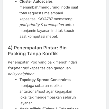
Cluster Autoscaler
:
menambah/mengurangi node saat
total requests melampaui
kapasitas. KAYA787 memasang
pod priority & preemption
untuk
menjamin layanan inti tak keusir
saat komputasi mepet.
4) Penempatan Pintar: Bin
Packing Tanpa Konflik
Penempatan Pod yang baik menghindari
fragmentasi
kapasitas dan gangguan
noisy neighbor
:
Topology Spread Constraints
menjaga sebaran replika
antarzona/host agar kegagalan
lokal tak mengempaskan seluruh
layanan.
Node Affinity/Taints & Tolerations