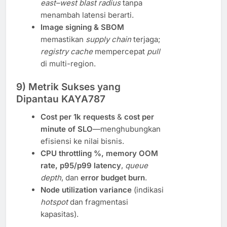
east–west blast radius
tanpa
menambah latensi berarti.
Image signing & SBOM
memastikan
supply chain
terjaga;
registry cache
mempercepat
pull
di multi-region.
9) Metrik Sukses yang
Dipantau KAYA787
Cost per 1k requests
&
cost per
minute of SLO
—menghubungkan
efisiensi ke nilai bisnis.
CPU throttling %, memory OOM
rate, p95/p99 latency
,
queue
depth
, dan
error budget burn
.
Node utilization variance
(indikasi
hotspot
dan fragmentasi
kapasitas).