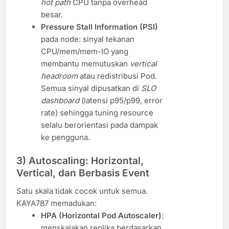
hot path
CPU tanpa overhead
besar.
Pressure Stall Information (PSI)
pada node: sinyal tekanan
CPU/mem/mem-IO yang
membantu memutuskan
vertical
headroom
atau redistribusi Pod.
Semua sinyal dipusatkan di
SLO
dashboard
(latensi p95/p99, error
rate) sehingga tuning resource
selalu berorientasi pada dampak
ke pengguna.
3) Autoscaling: Horizontal,
Vertical, dan Berbasis Event
Satu skala tidak cocok untuk semua.
KAYA787 memadukan:
HPA (Horizontal Pod Autoscaler)
:
menskalakan replika berdasarkan