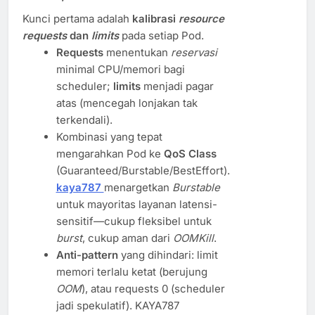
Kunci pertama adalah
kalibrasi
resource
requests
dan
limits
pada setiap Pod.
Requests
menentukan
reservasi
minimal CPU/memori bagi
scheduler;
limits
menjadi pagar
atas (mencegah lonjakan tak
terkendali).
Kombinasi yang tepat
mengarahkan Pod ke
QoS Class
(Guaranteed/Burstable/BestEffort).
kaya787
menargetkan
Burstable
untuk mayoritas layanan latensi-
sensitif—cukup fleksibel untuk
burst
, cukup aman dari
OOMKill
.
Anti-pattern
yang dihindari: limit
memori terlalu ketat (berujung
OOM
), atau requests 0 (scheduler
jadi spekulatif). KAYA787