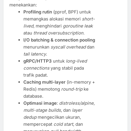
menekankan:
Profiling rutin
(pprof, BPF) untuk
memangkas alokasi memori
short-
lived
, menghindari
goroutine leak
atau
thread oversubscription
.
I/O batching & connection pooling
menurunkan
syscall overhead
dan
tail latency
.
gRPC/HTTP3
untuk
long-lived
connections
yang stabil pada
trafik padat.
Caching multi-layer
(in-memory +
Redis) memotong
round-trip
ke
database.
Optimasi image
:
distroless/alpine
,
multi-stage builds
, dan
layer
dedup
mengecilkan ukuran,
mempercepat
cold start
, dan