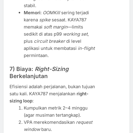
stabil.
Memori
:
OOMKill
sering terjadi
karena
spike
sesaat. KAYA787
memakai
soft margin
—limits
sedikit di atas p99
working set
,
plus
circuit breaker
di level
aplikasi untuk membatasi
in-flight
permintaan.
7) Biaya:
Right-Sizing
Berkelanjutan
Efisiensi adalah perjalanan, bukan tujuan
satu kali. KAYA787 menjalankan
right-
sizing loop
:
Kumpulkan metrik 2–4 minggu
(agar musiman tertangkap).
VPA merekomendasikan
request
window
baru.