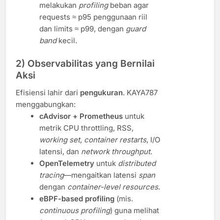
melakukan
profiling
beban agar
requests ≈ p95 penggunaan riil
dan limits ≈ p99, dengan
guard
band
kecil.
2) Observabilitas yang Bernilai
Aksi
Efisiensi lahir dari
pengukuran
. KAYA787
menggabungkan:
cAdvisor + Prometheus
untuk
metrik CPU throttling, RSS,
working set
,
container restarts
, I/O
latensi, dan
network throughput
.
OpenTelemetry
untuk
distributed
tracing
—mengaitkan latensi
span
dengan
container-level resources
.
eBPF-based profiling
(mis.
continuous profiling
) guna melihat