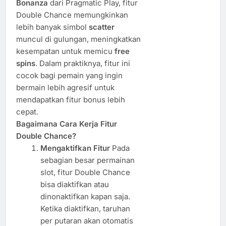
Bonanza
dari Pragmatic Play, fitur
Double Chance memungkinkan
lebih banyak simbol
scatter
muncul di gulungan, meningkatkan
kesempatan untuk memicu
free
spins
. Dalam praktiknya, fitur ini
cocok bagi pemain yang ingin
bermain lebih agresif untuk
mendapatkan fitur bonus lebih
cepat.
Bagaimana Cara Kerja Fitur
Double Chance?
Mengaktifkan Fitur
Pada
sebagian besar permainan
slot, fitur Double Chance
bisa diaktifkan atau
dinonaktifkan kapan saja.
Ketika diaktifkan, taruhan
per putaran akan otomatis