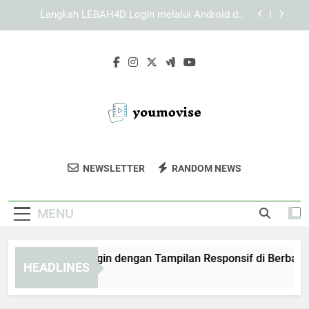
Skip
Langkah LEBAH4D Login melalui Android dan
to
iPhone secara Praktis dan Aman
content
Cara Mengatasi Login KAYA787 yang Keluar
Secara Otomatis
Cara Mengatasi CAPTCHA yang Tidak Muncul
pada Halaman KAYA787 Login
EDWINSLOT Login dengan Tampilan Responsif di
Berbagai Perangkat
Langkah LEBAH4D Login melalui Android dan
iPhone secara Praktis dan Aman
You Movise
Temukan Film Terbaru Dan Berbagai Konten
Cara Mengatasi Login KAYA787 yang Keluar
NEWSLETTER
RANDOM NEWS
Secara Otomatis
Hiburan Di You Movise. Tempatnya Untuk
Hiburan Berkualitas.
Cara Mengatasi CAPTCHA yang Tidak Muncul
pada Halaman KAYA787 Login
MENU
EDWINSLOT Login dengan Tampilan Responsif di Berbagai P
HEADLINES
2 Weeks Ago