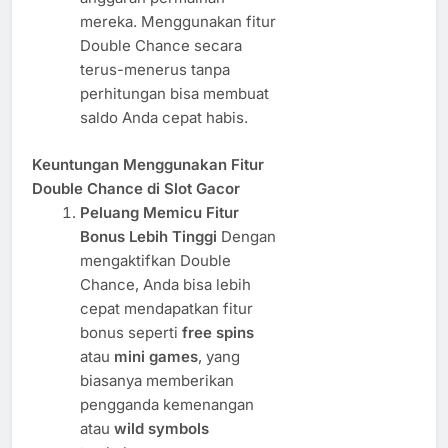
mereka. Menggunakan fitur
Double Chance secara
terus-menerus tanpa
perhitungan bisa membuat
saldo Anda cepat habis.
Keuntungan Menggunakan Fitur
Double Chance di Slot Gacor
Peluang Memicu Fitur
Bonus Lebih Tinggi
Dengan
mengaktifkan Double
Chance, Anda bisa lebih
cepat mendapatkan fitur
bonus seperti
free spins
atau
mini games
, yang
biasanya memberikan
pengganda kemenangan
atau
wild symbols