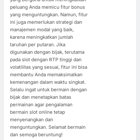
peluang Anda memicu fitur bonus
yang menguntungkan. Namun, fitur
ini juga memerlukan strategi dan
manajemen modal yang baik,
karena meningkatkan jumlah
taruhan per putaran. Jika
digunakan dengan bijak, terutama
pada slot dengan RTP tinggi dan
volatilitas yang sesuai, fitur ini bisa
membantu Anda memaksimalkan
kemenangan dalam waktu singkat.
Selalu ingat untuk bermain dengan
bijak dan menetapkan batas
permainan agar pengalaman
bermain slot online tetap
menyenangkan dan
menguntungkan. Selamat bermain
dan semoga beruntung!