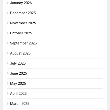
January 2026
December 2025
November 2025
October 2025
September 2025
August 2025
July 2025
June 2025
May 2025
April 2025
March 2025