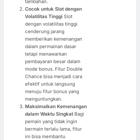
tambahan.
Cocok untuk Slot dengan
Volatilitas Tinggi
Slot
dengan volatilitas tinggi
cenderung jarang
memberikan kemenangan
dalam permainan dasar
tetapi menawarkan
pembayaran besar dalam
mode bonus. Fitur Double
Chance bisa menjadi cara
efektif untuk langsung
menuju fitur bonus yang
menguntungkan.
Maksimalkan Kemenangan
dalam Waktu Singkat
Bagi
pemain yang tidak ingin
bermain terlalu lama, fitur
ini bisa membantu