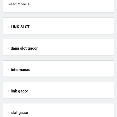
Read More
LINK SLOT
dana slot gacor
toto macau
link gacor
slot gacor