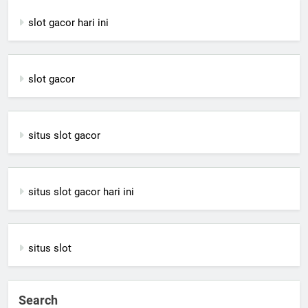
slot gacor hari ini
slot gacor
situs slot gacor
situs slot gacor hari ini
situs slot
Search