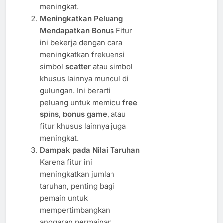
meningkat.
Meningkatkan Peluang
Mendapatkan Bonus
Fitur
ini bekerja dengan cara
meningkatkan frekuensi
simbol
scatter
atau simbol
khusus lainnya muncul di
gulungan. Ini berarti
peluang untuk memicu
free
spins
,
bonus game
, atau
fitur khusus lainnya juga
meningkat.
Dampak pada Nilai Taruhan
Karena fitur ini
meningkatkan jumlah
taruhan, penting bagi
pemain untuk
mempertimbangkan
anggaran permainan