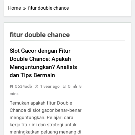
Home
fitur double chance
fitur double chance
Slot Gacor dengan Fitur
Double Chance: Apakah
Menguntungkan? Analisis
dan Tips Bermain
0534adb
1 year ago
0
8
mins
Temukan apakah fitur Double
Chance di slot gacor benar-benar
menguntungkan. Pelajari cara
kerja fitur ini dan strategi untuk
meningkatkan peluang menang di