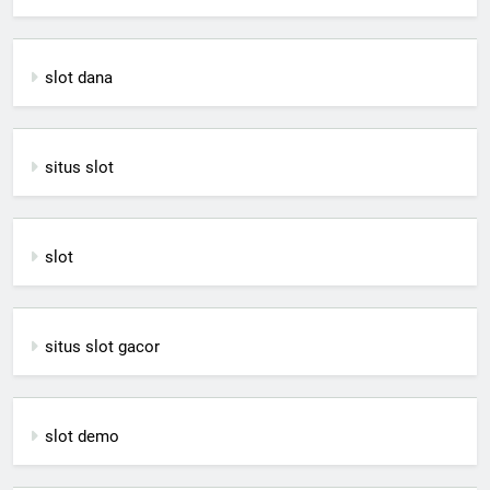
slot dana
situs slot
slot
situs slot gacor
slot demo