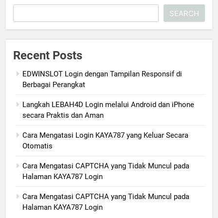
SEARCH
Recent Posts
EDWINSLOT Login dengan Tampilan Responsif di
Berbagai Perangkat
Langkah LEBAH4D Login melalui Android dan iPhone
secara Praktis dan Aman
Cara Mengatasi Login KAYA787 yang Keluar Secara
Otomatis
Cara Mengatasi CAPTCHA yang Tidak Muncul pada
Halaman KAYA787 Login
Cara Mengatasi CAPTCHA yang Tidak Muncul pada
Halaman KAYA787 Login