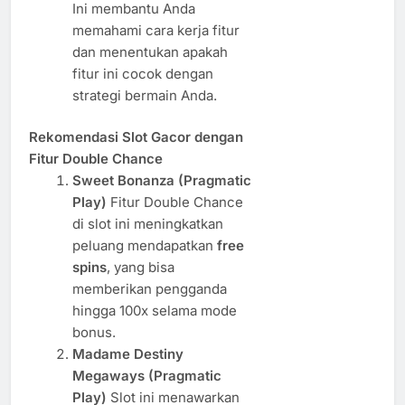
Ini membantu Anda
memahami cara kerja fitur
dan menentukan apakah
fitur ini cocok dengan
strategi bermain Anda.
Rekomendasi Slot Gacor dengan
Fitur Double Chance
Sweet Bonanza (Pragmatic
Play)
Fitur Double Chance
di slot ini meningkatkan
peluang mendapatkan
free
spins
, yang bisa
memberikan pengganda
hingga 100x selama mode
bonus.
Madame Destiny
Megaways (Pragmatic
Play)
Slot ini menawarkan