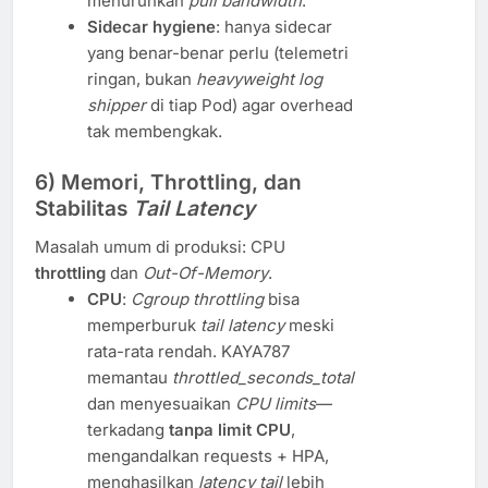
menurunkan
pull bandwidth
.
Sidecar hygiene
: hanya sidecar
yang benar-benar perlu (telemetri
ringan, bukan
heavyweight log
shipper
di tiap Pod) agar overhead
tak membengkak.
6) Memori, Throttling, dan
Stabilitas
Tail Latency
Masalah umum di produksi: CPU
throttling
dan
Out-Of-Memory
.
CPU
:
Cgroup throttling
bisa
memperburuk
tail latency
meski
rata-rata rendah. KAYA787
memantau
throttled_seconds_total
dan menyesuaikan
CPU limits
—
terkadang
tanpa limit CPU
,
mengandalkan requests + HPA,
menghasilkan
latency tail
lebih