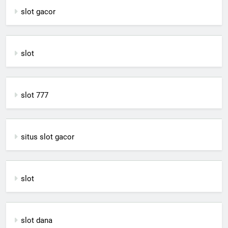
slot gacor
slot
slot 777
situs slot gacor
slot
slot dana