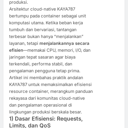
produksi.
Arsitektur cloud-native KAYA787
bertumpu pada container sebagai unit
komputasi utama. Ketika beban kerja
tumbuh dan bervariasi, tantangan
terbesar bukan hanya “menjalankan”
layanan, tetapi
menjalankannya secara
efisien
—memakai CPU, memori, I/O, dan
jaringan tepat sasaran agar biaya
terkendali, performa stabil, dan
pengalaman pengguna tetap prima.
Artikel ini membahas praktik andalan
KAYA787 untuk memaksimalkan efisiensi
resource container, merangkum panduan
rekayasa dari komunitas cloud-native
dan pengalaman operasional di
lingkungan produksi berskala besar.
1) Dasar Efisiensi: Requests,
Limits, dan QoS