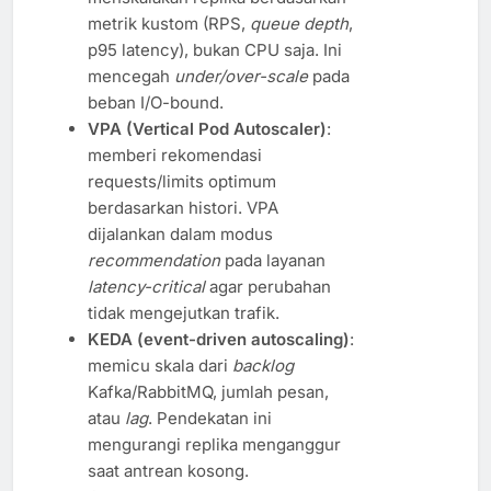
metrik kustom (RPS,
queue depth
,
p95 latency), bukan CPU saja. Ini
mencegah
under/over-scale
pada
beban I/O-bound.
VPA (Vertical Pod Autoscaler)
:
memberi rekomendasi
requests/limits optimum
berdasarkan histori. VPA
dijalankan dalam modus
recommendation
pada layanan
latency-critical
agar perubahan
tidak mengejutkan trafik.
KEDA (event-driven autoscaling)
:
memicu skala dari
backlog
Kafka/RabbitMQ, jumlah pesan,
atau
lag
. Pendekatan ini
mengurangi replika menganggur
saat antrean kosong.