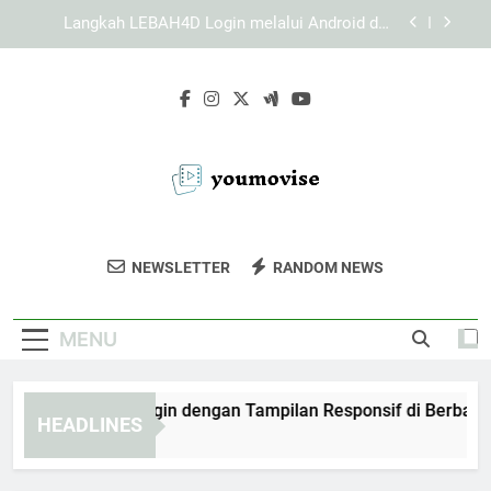
Skip
Langkah LEBAH4D Login melalui Android dan
to
iPhone secara Praktis dan Aman
content
Cara Mengatasi Login KAYA787 yang Keluar
Secara Otomatis
Cara Mengatasi CAPTCHA yang Tidak Muncul
pada Halaman KAYA787 Login
EDWINSLOT Login dengan Tampilan Responsif di
Berbagai Perangkat
Langkah LEBAH4D Login melalui Android dan
iPhone secara Praktis dan Aman
You Movise
Temukan Film Terbaru Dan Berbagai Konten
Cara Mengatasi Login KAYA787 yang Keluar
NEWSLETTER
RANDOM NEWS
Secara Otomatis
Hiburan Di You Movise. Tempatnya Untuk
Hiburan Berkualitas.
Cara Mengatasi CAPTCHA yang Tidak Muncul
pada Halaman KAYA787 Login
MENU
EDWINSLOT Login dengan Tampilan Responsif di Berbagai P
HEADLINES
2 Weeks Ago