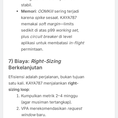
stabil.
Memori
:
OOMKill
sering terjadi
karena
spike
sesaat. KAYA787
memakai
soft margin
—limits
sedikit di atas p99
working set
,
plus
circuit breaker
di level
aplikasi untuk membatasi
in-flight
permintaan.
7) Biaya:
Right-Sizing
Berkelanjutan
Efisiensi adalah perjalanan, bukan tujuan
satu kali. KAYA787 menjalankan
right-
sizing loop
:
Kumpulkan metrik 2–4 minggu
(agar musiman tertangkap).
VPA merekomendasikan
request
window
baru.