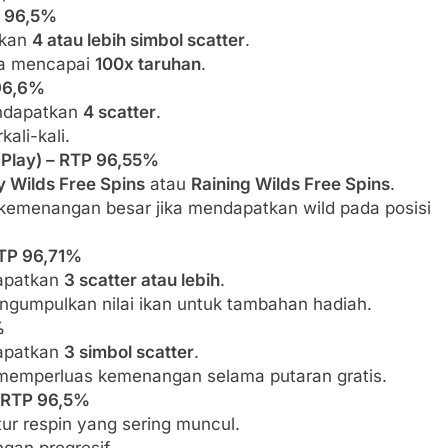
P 96,5%
tkan
4 atau lebih simbol scatter
.
sa mencapai
100x taruhan
.
 96,6%
endapatkan
4 scatter
.
kali-kali.
Play) – RTP 96,55%
y Wilds Free Spins
atau
Raining Wilds Free Spins
.
 kemenangan besar jika mendapatkan wild pada posisi
RTP 96,71%
dapatkan
3 scatter atau lebih
.
ngumpulkan nilai ikan untuk tambahan hadiah.
%
dapatkan
3 simbol scatter
.
k memperluas kemenangan selama putaran gratis.
– RTP 96,5%
itur respin yang sering muncul.
gan progresif.