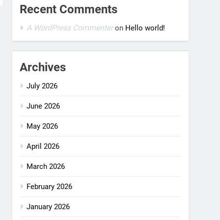
Recent Comments
A WordPress Commenter
on
Hello world!
Archives
July 2026
June 2026
May 2026
April 2026
March 2026
February 2026
January 2026