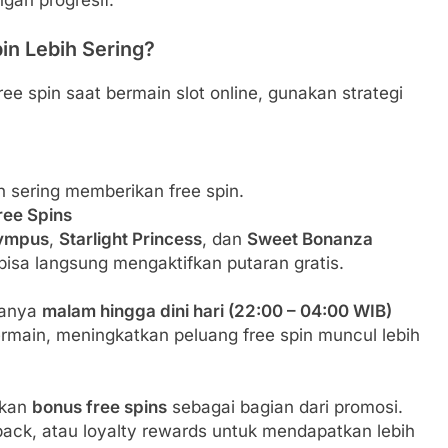
n Lebih Sering?
 spin saat bermain slot online, gunakan strategi
h sering memberikan free spin.
ree Spins
lympus
,
Starlight Princess
, dan
Sweet Bonanza
g bisa langsung mengaktifkan putaran gratis.
sanya
malam hingga dini hari (22:00 – 04:00 WIB)
ermain, meningkatkan peluang free spin muncul lebih
rkan
bonus free spins
sebagai bagian dari promosi.
ack, atau loyalty rewards untuk mendapatkan lebih