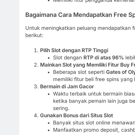
Bagaimana Cara Mendapatkan Free Spi
Untuk meningkatkan peluang mendapatkan free
berikut:
Pilih Slot dengan RTP Tinggi
Slot dengan
RTP di atas 96%
lebi
Mainkan Slot yang Memiliki Fitur Buy F
Beberapa slot seperti
Gates of O
memiliki fitur beli free spins yan
Bermain di Jam Gacor
Waktu terbaik untuk bermain bia
ketika banyak pemain lain juga b
sering.
Gunakan Bonus dari Situs Slot
Banyak situs slot online menawa
Manfaatkan promo deposit, cashb