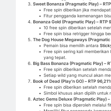
Sweet Bonanza (Pragmatic Play) – RT
Free spin diberikan jika mendapa
Fitur pengganda kemenangan bi
Bonanza Gold (Pragmatic Play) – RTP
10 free spin diberikan setelah m
Free spin bisa retrigger hingga ber
The Dog House Megaways (Pragmatic 
Pemain bisa memilih antara
Stick
Free spin sering kali memberikan
yang tepat.
Big Bass Bonanza (Pragmatic Play) – 
Free spin diberikan setelah men
Setiap wild yang muncul akan me
Book of Dead (Play’n GO) – RTP 96,21
Free spin diberikan setelah men
Simbol khusus akan dipilih untu
Aztec Gems Deluxe (Pragmatic Play) 
Free spin bisa diperoleh melalui f
Memiliki fitur pengganda kemenan