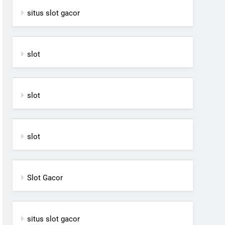
situs slot gacor
slot
slot
slot
Slot Gacor
situs slot gacor