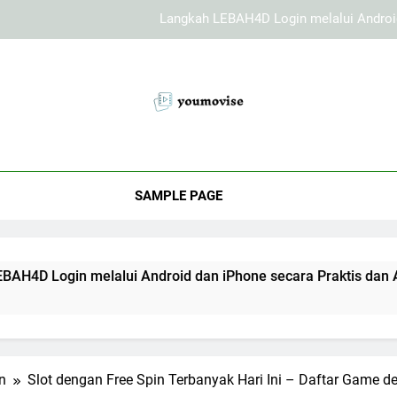
Langkah LEBAH4D Login melalui Androi
Cara Mengatasi Login
Cara Mengatasi CAPTCHA yang Tidak
EDWINSLOT Login dengan Tampi
 Movise
ilm Terbaru Dan Berbagai Konten Hiburan Di You Movise. Temp
Langkah LEBAH4D Login melalui Androi
SAMPLE PAGE
Cara Mengatasi Login
Cara Mengatasi CAPTCHA yang Tidak
 melalui Android dan iPhone secara Praktis dan Aman
n
Slot dengan Free Spin Terbanyak Hari Ini – Daftar Game 