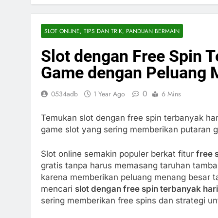
SLOT ONLINE, TIPS DAN TRIK, PANDUAN BERMAIN
Slot dengan Free Spin T
Game dengan Peluang 
0
0534adb
1 Year Ago
6 Mins
Temukan slot dengan free spin terbanyak ha
game slot yang sering memberikan putaran gr
Slot online semakin populer berkat fitur
free 
gratis tanpa harus memasang taruhan tambahan
karena memberikan peluang menang besar ta
mencari
slot dengan free spin terbanyak hari 
sering memberikan free spins dan strategi