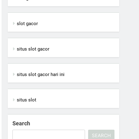
slot gacor
situs slot gacor
situs slot gacor hari ini
situs slot
Search
SEARCH