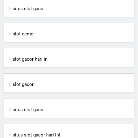
situs slot gacor
slot demo
slot gacor hari ini
slot gacor
situs slot gacor
situs slot gacor hari ini