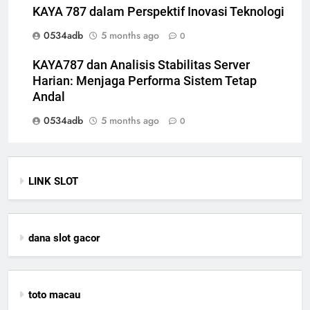
KAYA 787 dalam Perspektif Inovasi Teknologi
0534adb
5 months ago
0
KAYA787 dan Analisis Stabilitas Server
Harian: Menjaga Performa Sistem Tetap
Andal
0534adb
5 months ago
0
LINK SLOT
dana slot gacor
toto macau