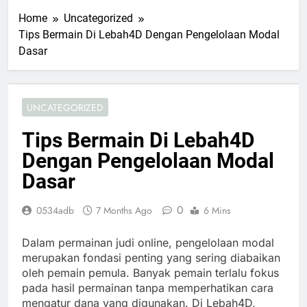
Home
Uncategorized
Tips Bermain Di Lebah4D Dengan Pengelolaan Modal
Dasar
UNCATEGORIZED
Tips Bermain Di Lebah4D
Dengan Pengelolaan Modal
Dasar
0
0534adb
7 Months Ago
6 Mins
Dalam permainan judi online, pengelolaan modal
merupakan fondasi penting yang sering diabaikan
oleh pemain pemula. Banyak pemain terlalu fokus
pada hasil permainan tanpa memperhatikan cara
mengatur dana yang digunakan. Di Lebah4D,