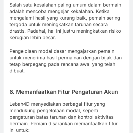
Salah satu kesalahan paling umum dalam bermain
adalah mencoba mengejar kekalahan. Ketika
mengalami hasil yang kurang baik, pemain sering
tergoda untuk meningkatkan taruhan secara
drastis. Padahal, hal ini justru meningkatkan risiko
kerugian lebih besar.
Pengelolaan modal dasar mengajarkan pemain
untuk menerima hasil permainan dengan bijak dan
tetap berpegang pada rencana awal yang telah
dibuat.
6. Memanfaatkan Fitur Pengaturan Akun
Lebah4D menyediakan berbagai fitur yang
mendukung pengelolaan modal, seperti
pengaturan batas taruhan dan kontrol aktivitas
bermain. Pemain disarankan memanfaatkan fitur
ini untuk: