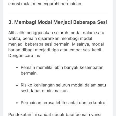
emosi mulai memengaruhi permainan.
3. Membagi Modal Menjadi Beberapa Sesi
Alih-alih menggunakan seluruh modal dalam satu
waktu, pemain disarankan membagi modal
menjadi beberapa sesi bermain. Misalnya, modal
harian dibagi menjadi tiga atau empat sesi kecil.
Dengan cara ini:
Pemain memiliki lebih banyak kesempatan
bermain.
Risiko kehilangan seluruh modal dalam satu
sesi dapat diminimalkan.
Permainan terasa lebih santai dan terkontrol.
Pendekatan ini sangat cocok bagi pemain yang