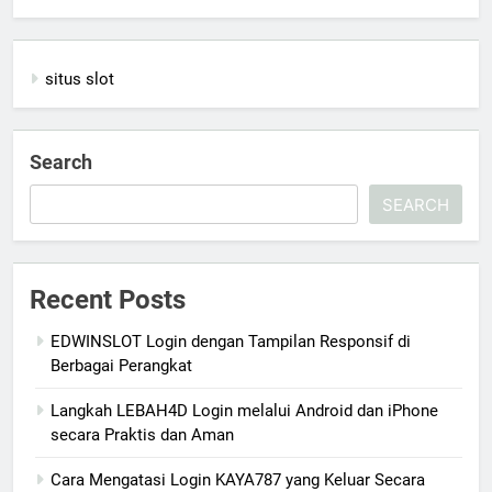
situs slot
Search
SEARCH
Recent Posts
EDWINSLOT Login dengan Tampilan Responsif di
Berbagai Perangkat
Langkah LEBAH4D Login melalui Android dan iPhone
secara Praktis dan Aman
Cara Mengatasi Login KAYA787 yang Keluar Secara