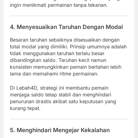
ingin menikmati permainan tanpa tekanan.
4. Menyesuaikan Taruhan Dengan Modal
Besaran taruhan sebaiknya disesuaikan dengan
total modal yang dimiliki. Prinsip umumnya adalah
tidak menggunakan taruhan terlalu besar
dibandingkan saldo. Taruhan kecil namun
konsisten memungkinkan pemain bertahan lebih
lama dan memahami ritme permainan.
Di Lebah4D, strategi ini membantu pemain
menjaga saldo tetap stabil dan menghindari
penurunan drastis akibat satu keputusan yang
kurang tepat.
5. Menghindari Mengejar Kekalahan