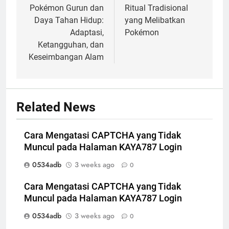
navigation
Pokémon Gurun dan
Ritual Tradisional
Daya Tahan Hidup:
yang Melibatkan
Adaptasi,
Pokémon
Ketangguhan, dan
Keseimbangan Alam
Related News
Cara Mengatasi CAPTCHA yang Tidak
Muncul pada Halaman KAYA787 Login
0534adb
3 weeks ago
0
Cara Mengatasi CAPTCHA yang Tidak
Muncul pada Halaman KAYA787 Login
0534adb
3 weeks ago
0