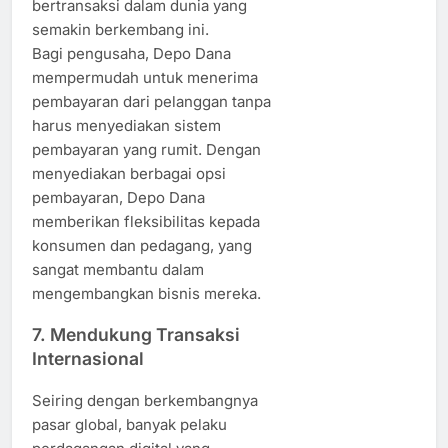
bertransaksi dalam dunia yang
semakin berkembang ini.
Bagi pengusaha, Depo Dana
mempermudah untuk menerima
pembayaran dari pelanggan tanpa
harus menyediakan sistem
pembayaran yang rumit. Dengan
menyediakan berbagai opsi
pembayaran, Depo Dana
memberikan fleksibilitas kepada
konsumen dan pedagang, yang
sangat membantu dalam
mengembangkan bisnis mereka.
7.
Mendukung Transaksi
Internasional
Seiring dengan berkembangnya
pasar global, banyak pelaku