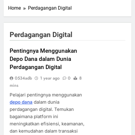
Home
Perdagangan Digital
Perdagangan Digital
Pentingnya Menggunakan
Depo Dana dalam Dunia
Perdagangan Digital
0534adb
1 year ago
0
8
mins
Pelajari pentingnya menggunakan
depo dana
dalam dunia
perdagangan digital. Temukan
bagaimana platform ini
meningkatkan efisiensi, keamanan,
dan kemudahan dalam transaksi