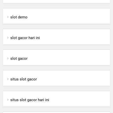
slot demo
slot gacor hari ini
slot gacor
situs slot gacor
situs slot gacor hari ini