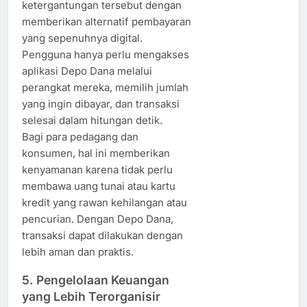
ketergantungan tersebut dengan
memberikan alternatif pembayaran
yang sepenuhnya digital.
Pengguna hanya perlu mengakses
aplikasi Depo Dana melalui
perangkat mereka, memilih jumlah
yang ingin dibayar, dan transaksi
selesai dalam hitungan detik.
Bagi para pedagang dan
konsumen, hal ini memberikan
kenyamanan karena tidak perlu
membawa uang tunai atau kartu
kredit yang rawan kehilangan atau
pencurian. Dengan Depo Dana,
transaksi dapat dilakukan dengan
lebih aman dan praktis.
5.
Pengelolaan Keuangan
yang Lebih Terorganisir