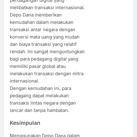
perdagangan digital yang
melibatkan transaksi internasional.
Depo Dana memberikan
kemudahan dalam melakukan
transaksi antar negara dengan
konversi mata uang yang mudah
dan biaya transaksi yang relatif
rendah. Ini sangat menguntungkan
bagi para pedagang digital yang
memiliki pasar global atau
melakukan transaksi dengan mitra
internasional.
Dengan kemudahan ini, para
pedagang dapat melakukan
transaksi lintas negara dengan
lancar dan tanpa hambatan.
Kesimpulan
Menggunakan Depo Dana dalam