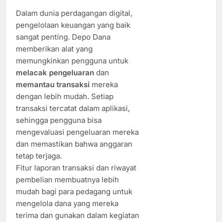
Dalam dunia perdagangan digital,
pengelolaan keuangan yang baik
sangat penting. Depo Dana
memberikan alat yang
memungkinkan pengguna untuk
melacak pengeluaran
dan
memantau transaksi
mereka
dengan lebih mudah. Setiap
transaksi tercatat dalam aplikasi,
sehingga pengguna bisa
mengevaluasi pengeluaran mereka
dan memastikan bahwa anggaran
tetap terjaga.
Fitur laporan transaksi dan riwayat
pembelian membuatnya lebih
mudah bagi para pedagang untuk
mengelola dana yang mereka
terima dan gunakan dalam kegiatan