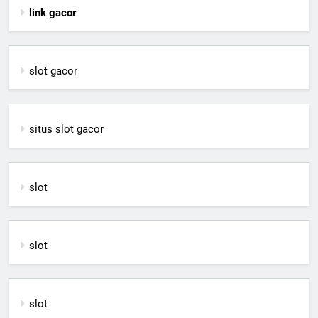
link gacor
slot gacor
situs slot gacor
slot
slot
slot