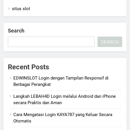
situs slot
Search
SEARCH
Recent Posts
EDWINSLOT Login dengan Tampilan Responsif di
Berbagai Perangkat
Langkah LEBAH4D Login melalui Android dan iPhone
secara Praktis dan Aman
Cara Mengatasi Login KAYA787 yang Keluar Secara
Otomatis