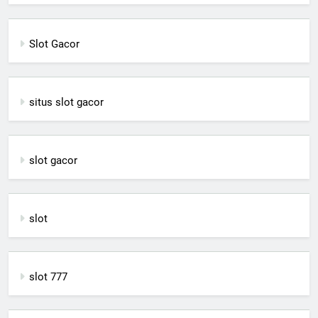
Slot Gacor
situs slot gacor
slot gacor
slot
slot 777