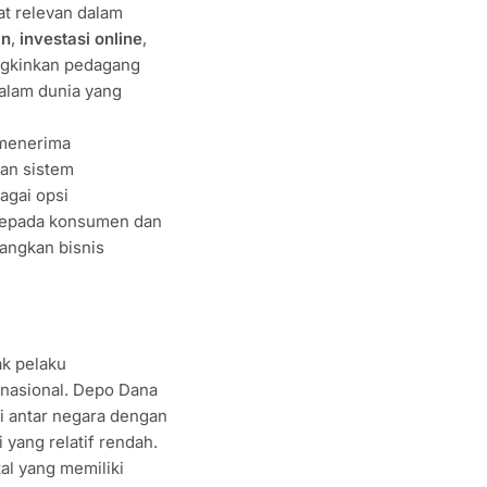
at relevan dalam
an
,
investasi online
,
ungkinkan pedagang
alam dunia yang
menerima
an sistem
agai opsi
 kepada konsumen dan
ngkan bisnis
ak pelaku
rnasional. Depo Dana
 antar negara dengan
yang relatif rendah.
al yang memiliki