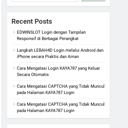
Recent Posts
EDWINSLOT Login dengan Tampilan
Responsif di Berbagai Perangkat
Langkah LEBAH4D Login melalui Android dan
iPhone secara Praktis dan Aman
Cara Mengatasi Login KAYA787 yang Keluar
Secara Otomatis
Cara Mengatasi CAPTCHA yang Tidak Muncul
pada Halaman KAYA787 Login
Cara Mengatasi CAPTCHA yang Tidak Muncul
pada Halaman KAYA787 Login