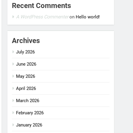
Recent Comments
A WordPress Commenter
on
Hello world!
Archives
July 2026
June 2026
May 2026
April 2026
March 2026
February 2026
January 2026