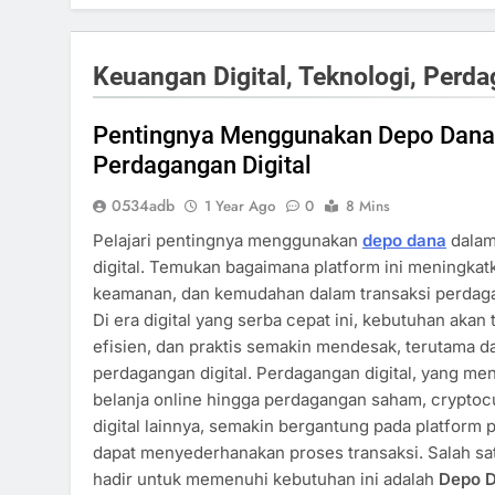
Keuangan Digital, Teknologi, Perda
Pentingnya Menggunakan Depo Dana
Perdagangan Digital
0534adb
1 Year Ago
0
8 Mins
Pelajari pentingnya menggunakan
depo dana
dalam
digital. Temukan bagaimana platform ini meningkatk
keamanan, dan kemudahan dalam transaksi perdaga
Di era digital yang serba cepat ini, kebutuhan akan
efisien, dan praktis semakin mendesak, terutama d
perdagangan digital. Perdagangan digital, yang men
belanja online hingga perdagangan saham, cryptoc
digital lainnya, semakin bergantung pada platform
dapat menyederhanakan proses transaksi. Salah sat
hadir untuk memenuhi kebutuhan ini adalah
Depo 