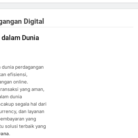
gangan Digital
 dalam Dunia
 dunia perdagangan
an efisiensi,
ngan online.
 transaksi yang aman,
alam dunia
cakup segala hal dari
urrency, dan layanan
 pembayaran yang
u solusi terbaik yang
Dana
.