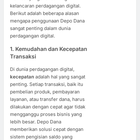
kelancaran perdagangan digital.
Berikut adalah beberapa alasan
mengapa penggunaan Depo Dana
sangat penting dalam dunia
perdagangan digital.
1.
Kemudahan dan Kecepatan
Transaksi
Di dunia perdagangan digital,
kecepatan
adalah hal yang sangat
penting. Setiap transaksi, baik itu
pembelian produk, pembayaran
layanan, atau transfer dana, harus
dilakukan dengan cepat agar tidak
mengganggu proses bisnis yang
lebih besar. Depo Dana
memberikan solusi cepat dengan
sistem pengisian saldo yang