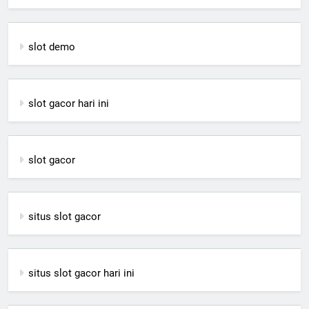
slot demo
slot gacor hari ini
slot gacor
situs slot gacor
situs slot gacor hari ini