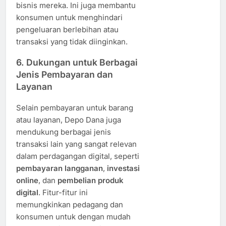
bisnis mereka. Ini juga membantu
konsumen untuk menghindari
pengeluaran berlebihan atau
transaksi yang tidak diinginkan.
6.
Dukungan untuk Berbagai
Jenis Pembayaran dan
Layanan
Selain pembayaran untuk barang
atau layanan, Depo Dana juga
mendukung berbagai jenis
transaksi lain yang sangat relevan
dalam perdagangan digital, seperti
pembayaran langganan
,
investasi
online
, dan
pembelian produk
digital
. Fitur-fitur ini
memungkinkan pedagang dan
konsumen untuk dengan mudah