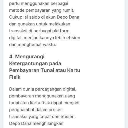
perlu menggunakan berbagai
metode pembayaran yang rumit.
Cukup isi saldo di akun Depo Dana
dan gunakan untuk melakukan
transaksi di berbagai platform
digital, menjadikannya lebih efisien
dan menghemat waktu.
4.
Mengurangi
Ketergantungan pada
Pembayaran Tunai atau Kartu
Fisik
Dalam dunia perdagangan digital,
pembayaran menggunakan uang
tunai atau kartu fisik dapat menjadi
penghambat dalam proses
transaksi yang cepat dan efisien.
Depo Dana menghilangkan