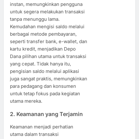
instan, memungkinkan pengguna
untuk segera melakukan transaksi
tanpa menunggu lama.
Kemudahan mengisi saldo melalui
berbagai metode pembayaran,
seperti transfer bank, e-wallet, dan
kartu kredit, menjadikan Depo
Dana pilihan utama untuk transaksi
yang cepat. Tidak hanya itu,
pengisian saldo melalui aplikasi
juga sangat praktis, memungkinkan
para pedagang dan konsumen
untuk tetap fokus pada kegiatan
utama mereka.
2.
Keamanan yang Terjamin
Keamanan menjadi perhatian
utama dalam transaksi