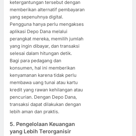
ketergantungan tersebut dengan
memberikan alternatif pembayaran
yang sepenuhnya digital.
Pengguna hanya perlu mengakses
aplikasi Depo Dana melalui
perangkat mereka, memilih jumlah
yang ingin dibayar, dan transaksi
selesai dalam hitungan detik.
Bagi para pedagang dan
konsumen, hal ini memberikan
kenyamanan karena tidak perlu
membawa uang tunai atau kartu
kredit yang rawan kehilangan atau
pencurian. Dengan Depo Dana,
transaksi dapat dilakukan dengan
lebih aman dan praktis.
5.
Pengelolaan Keuangan
yang Lebih Terorganisir