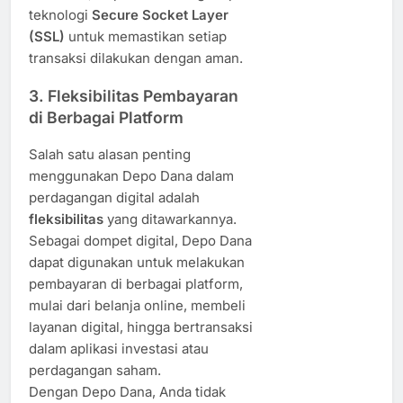
teknologi
Secure Socket Layer
(SSL)
untuk memastikan setiap
transaksi dilakukan dengan aman.
3.
Fleksibilitas Pembayaran
di Berbagai Platform
Salah satu alasan penting
menggunakan Depo Dana dalam
perdagangan digital adalah
fleksibilitas
yang ditawarkannya.
Sebagai dompet digital, Depo Dana
dapat digunakan untuk melakukan
pembayaran di berbagai platform,
mulai dari belanja online, membeli
layanan digital, hingga bertransaksi
dalam aplikasi investasi atau
perdagangan saham.
Dengan Depo Dana, Anda tidak