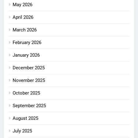
May 2026
April 2026
March 2026
February 2026
January 2026
December 2025
November 2025
October 2025
September 2025
August 2025
July 2025