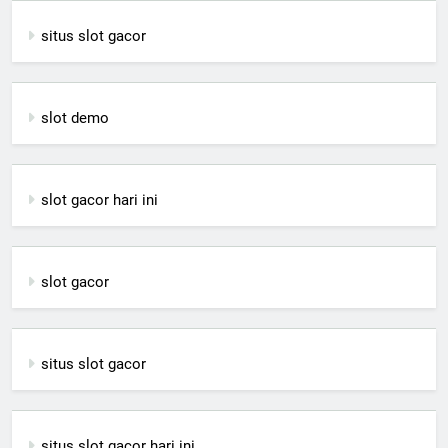
situs slot gacor
slot demo
slot gacor hari ini
slot gacor
situs slot gacor
situs slot gacor hari ini