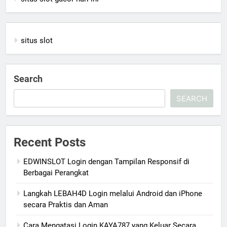
situs slot
Search
SEARCH
Recent Posts
EDWINSLOT Login dengan Tampilan Responsif di
Berbagai Perangkat
Langkah LEBAH4D Login melalui Android dan iPhone
secara Praktis dan Aman
Cara Mengatasi Login KAYA787 yang Keluar Secara