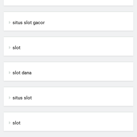
situs slot gacor
slot
slot dana
situs slot
slot