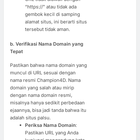
“https://” atau tidak ada
gembok kecil di samping
alamat situs, ini berarti situs
tersebut tidak aman.
b.
Verifikasi Nama Domain yang
Tepat
Pastikan bahwa nama domain yang
muncul di URL sesuai dengan
nama resmi Champion4D. Nama
domain yang salah atau mirip
dengan nama domain resmi,
misalnya hanya sedikit perbedaan
ejaannya, bisa jadi tanda bahwa itu
adalah situs palsu.
Periksa Nama Domain
:
Pastikan URL yang Anda