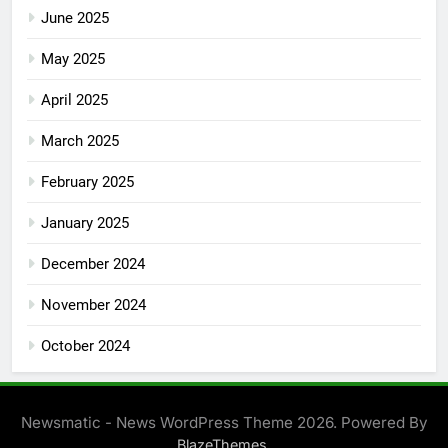
June 2025
May 2025
April 2025
March 2025
February 2025
January 2025
December 2024
November 2024
October 2024
Newsmatic - News WordPress Theme 2026. Powered By
.
BlazeThemes