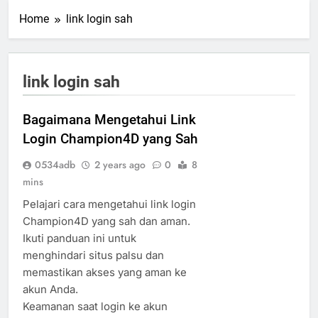
Home
link login sah
link login sah
Bagaimana Mengetahui Link
Login Champion4D yang Sah
0534adb
2 years ago
0
8
mins
Pelajari cara mengetahui link login
Champion4D yang sah dan aman.
Ikuti panduan ini untuk
menghindari situs palsu dan
memastikan akses yang aman ke
akun Anda.
Keamanan saat login ke akun