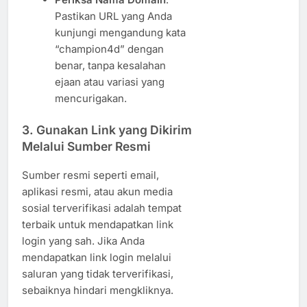
Pastikan URL yang Anda
kunjungi mengandung kata
“champion4d” dengan
benar, tanpa kesalahan
ejaan atau variasi yang
mencurigakan.
3.
Gunakan Link yang Dikirim
Melalui Sumber Resmi
Sumber resmi seperti email,
aplikasi resmi, atau akun media
sosial terverifikasi adalah tempat
terbaik untuk mendapatkan link
login yang sah. Jika Anda
mendapatkan link login melalui
saluran yang tidak terverifikasi,
sebaiknya hindari mengkliknya.