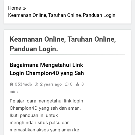
Home
Keamanan Online, Taruhan Online, Panduan Login.
Keamanan Online, Taruhan Online,
Panduan Login.
Bagaimana Mengetahui Link
Login Champion4D yang Sah
0534adb
2 years ago
0
8
mins
Pelajari cara mengetahui link login
Champion4D yang sah dan aman.
Ikuti panduan ini untuk
menghindari situs palsu dan
memastikan akses yang aman ke