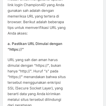
link login Champion4D yang Anda
gunakan sah adalah dengan
memeriksa URL yang tertera di
browser. Berikut adalah beberapa
tips untuk memverifikasi URL yang
Anda akses:
a.
Pastikan URL Dimulai dengan
“https://”
URL yang sah dan aman harus
dimulai dengan “https://”, bukan
hanya “http://”. Huruf “s” pada
“https://” menandakan bahwa situs
tersebut menggunakan enkripsi
SSL (Secure Socket Layer), yang
berarti data yang Anda kirimkan
melalui situs tersebut dilindungi
dari peretasan.