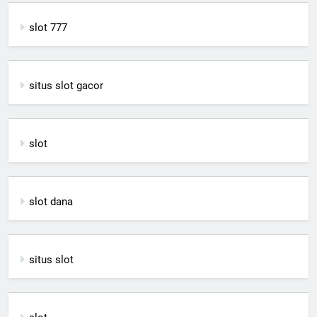
slot 777
situs slot gacor
slot
slot dana
situs slot