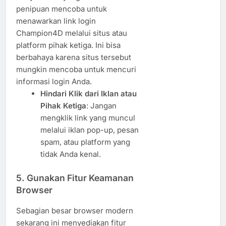
penipuan mencoba untuk
menawarkan link login
Champion4D melalui situs atau
platform pihak ketiga. Ini bisa
berbahaya karena situs tersebut
mungkin mencoba untuk mencuri
informasi login Anda.
Hindari Klik dari Iklan atau
Pihak Ketiga
: Jangan
mengklik link yang muncul
melalui iklan pop-up, pesan
spam, atau platform yang
tidak Anda kenal.
5.
Gunakan Fitur Keamanan
Browser
Sebagian besar browser modern
sekarang ini menyediakan fitur