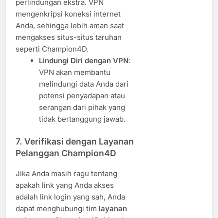
perlindungan ekstra. VPN
mengenkripsi koneksi internet
Anda, sehingga lebih aman saat
mengakses situs-situs taruhan
seperti Champion4D.
Lindungi Diri dengan VPN
:
VPN akan membantu
melindungi data Anda dari
potensi penyadapan atau
serangan dari pihak yang
tidak bertanggung jawab.
7.
Verifikasi dengan Layanan
Pelanggan Champion4D
Jika Anda masih ragu tentang
apakah link yang Anda akses
adalah link login yang sah, Anda
dapat menghubungi tim
layanan