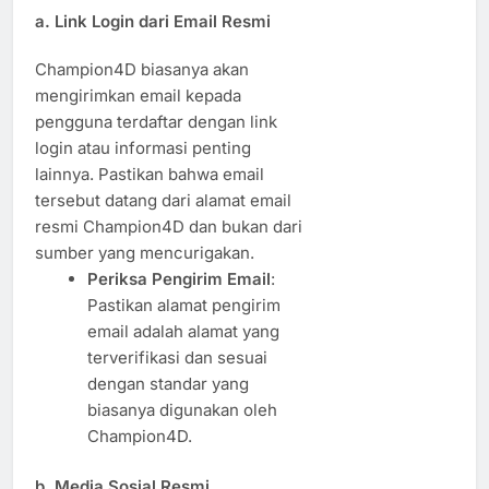
a.
Link Login dari Email Resmi
Champion4D biasanya akan
mengirimkan email kepada
pengguna terdaftar dengan link
login atau informasi penting
lainnya. Pastikan bahwa email
tersebut datang dari alamat email
resmi Champion4D dan bukan dari
sumber yang mencurigakan.
Periksa Pengirim Email
:
Pastikan alamat pengirim
email adalah alamat yang
terverifikasi dan sesuai
dengan standar yang
biasanya digunakan oleh
Champion4D.
b.
Media Sosial Resmi