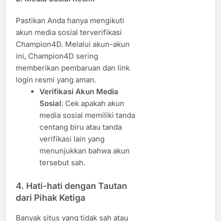
Pastikan Anda hanya mengikuti
akun media sosial terverifikasi
Champion4D. Melalui akun-akun
ini, Champion4D sering
memberikan pembaruan dan link
login resmi yang aman.
Verifikasi Akun Media
Sosial
: Cek apakah akun
media sosial memiliki tanda
centang biru atau tanda
verifikasi lain yang
menunjukkan bahwa akun
tersebut sah.
4.
Hati-hati dengan Tautan
dari Pihak Ketiga
Banyak situs yang tidak sah atau