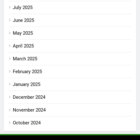
July 2025
June 2025
May 2025
April 2025
March 2025
February 2025
January 2025
December 2024
November 2024
October 2024