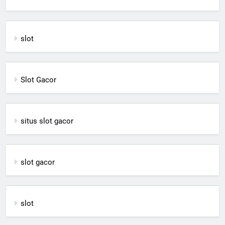
slot
Slot Gacor
situs slot gacor
slot gacor
slot