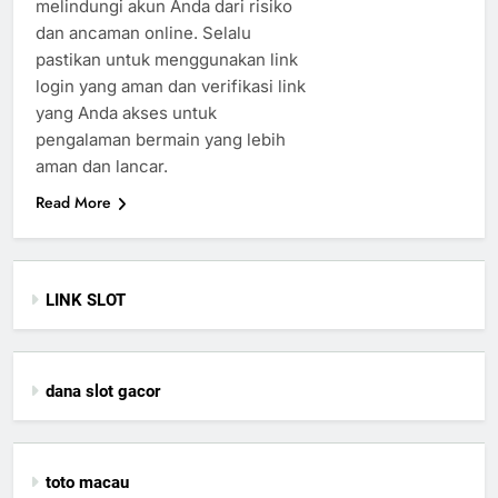
melindungi akun Anda dari risiko
dan ancaman online. Selalu
pastikan untuk menggunakan link
login yang aman dan verifikasi link
yang Anda akses untuk
pengalaman bermain yang lebih
aman dan lancar.
Read More
LINK SLOT
dana slot gacor
toto macau