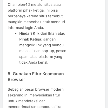
Champion4D melalui situs atau
platform pihak ketiga. Ini bisa
berbahaya karena situs tersebut
mungkin mencoba untuk mencuri
informasi login Anda.
Hindari Klik dari Iklan atau
Pihak Ketiga
: Jangan
mengklik link yang muncul
melalui iklan pop-up, pesan
spam, atau platform yang
tidak Anda kenal.
5.
Gunakan Fitur Keamanan
Browser
Sebagian besar browser modern
sekarang ini menyediakan fitur
untuk mendeteksi dan
memperingatkan pengguna jika