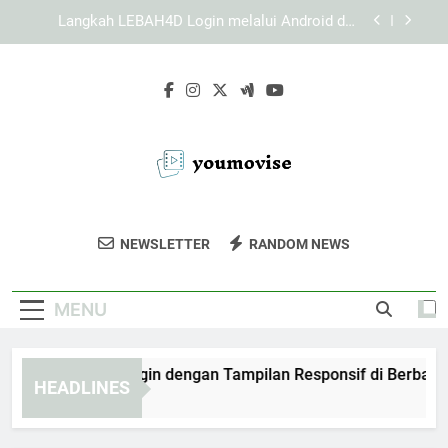
Skip
Langkah LEBAH4D Login melalui Android dan
to
iPhone secara Praktis dan Aman
content
Cara Mengatasi Login KAYA787 yang Keluar
Secara Otomatis
Cara Mengatasi CAPTCHA yang Tidak Muncul
pada Halaman KAYA787 Login
EDWINSLOT Login dengan Tampilan Responsif di
Berbagai Perangkat
Langkah LEBAH4D Login melalui Android dan
iPhone secara Praktis dan Aman
You Movise
Temukan Film Terbaru Dan Berbagai Konten
Cara Mengatasi Login KAYA787 yang Keluar
NEWSLETTER
RANDOM NEWS
Secara Otomatis
Hiburan Di You Movise. Tempatnya Untuk
Hiburan Berkualitas.
Cara Mengatasi CAPTCHA yang Tidak Muncul
pada Halaman KAYA787 Login
MENU
EDWINSLOT Login dengan Tampilan Responsif di Berbagai 
HEADLINES
2 Weeks Ago