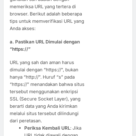
memeriksa URL yang tertera di
browser. Berikut adalah beberapa
tips untuk memverifikasi URL yang
Anda akses:
a.
Pastikan URL Dimulai dengan
“https://”
URL yang sah dan aman harus
dimulai dengan “https://”, bukan
hanya “http://”. Huruf “s” pada
“https://” menandakan bahwa situs
tersebut menggunakan enkripsi
SSL (Secure Socket Layer), yang
berarti data yang Anda kirimkan
melalui situs tersebut dilindungi
dari peretasan.
Periksa Kembali URL
: Jika
URL tidak diawali dengan