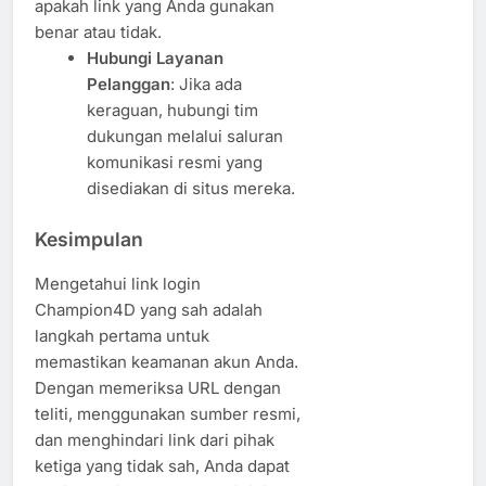
apakah link yang Anda gunakan
benar atau tidak.
Hubungi Layanan
Pelanggan
: Jika ada
keraguan, hubungi tim
dukungan melalui saluran
komunikasi resmi yang
disediakan di situs mereka.
Kesimpulan
Mengetahui link login
Champion4D yang sah adalah
langkah pertama untuk
memastikan keamanan akun Anda.
Dengan memeriksa URL dengan
teliti, menggunakan sumber resmi,
dan menghindari link dari pihak
ketiga yang tidak sah, Anda dapat