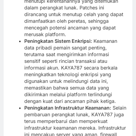
menutupi kerentanannya yang ditemukan
dalam perangkat lunak. Patches ini
dirancang untuk menutup celah yang dapat
dimanfaatkan oleh peretas, sehingga
mencegah potensi ancaman yang dapat
merusak platform.
Peningkatan Sistem Enkripsi:
Keamanan
data pribadi pemain sangat penting,
terutama saat mengirimkan informasi
sensitif seperti rincian transaksi atau
informasi akun. KAYA787 secara berkala
meningkatkan teknologi enkripsi yang
digunakan untuk melindungi data ini,
memastikan bahwa semua data yang
dikirimkan melalui platform terlindungi
dengan kuat dari ancaman pihak ketiga.
Peningkatan Infrastruktur Keamanan:
Selain
pembaruan perangkat lunak, KAYA787 juga
terus memperbarui dan memperkuat
infrastruktur keamanan mereka. Infrastruktur
ini mencakup server yang aman, firewall