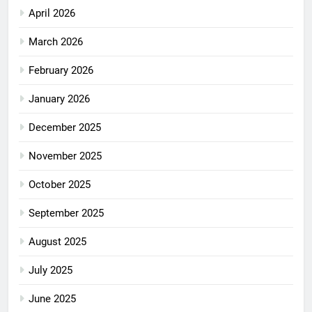
April 2026
March 2026
February 2026
January 2026
December 2025
November 2025
October 2025
September 2025
August 2025
July 2025
June 2025