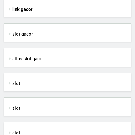
link gacor
slot gacor
situs slot gacor
slot
slot
slot