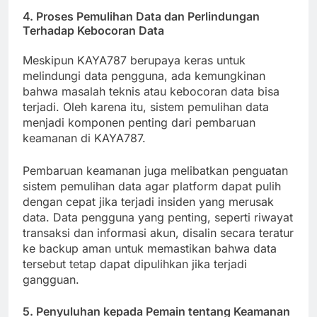
4.
Proses Pemulihan Data dan Perlindungan
Terhadap Kebocoran Data
Meskipun KAYA787 berupaya keras untuk
melindungi data pengguna, ada kemungkinan
bahwa masalah teknis atau kebocoran data bisa
terjadi. Oleh karena itu, sistem pemulihan data
menjadi komponen penting dari pembaruan
keamanan di KAYA787.
Pembaruan keamanan juga melibatkan penguatan
sistem pemulihan data agar platform dapat pulih
dengan cepat jika terjadi insiden yang merusak
data. Data pengguna yang penting, seperti riwayat
transaksi dan informasi akun, disalin secara teratur
ke backup aman untuk memastikan bahwa data
tersebut tetap dapat dipulihkan jika terjadi
gangguan.
5.
Penyuluhan kepada Pemain tentang Keamanan