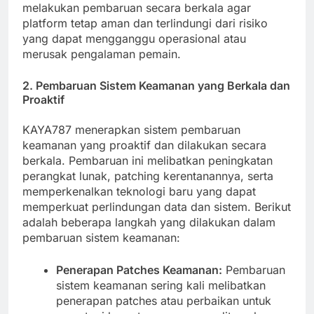
melakukan pembaruan secara berkala agar
platform tetap aman dan terlindungi dari risiko
yang dapat mengganggu operasional atau
merusak pengalaman pemain.
2.
Pembaruan Sistem Keamanan yang Berkala dan
Proaktif
KAYA787 menerapkan sistem pembaruan
keamanan yang proaktif dan dilakukan secara
berkala. Pembaruan ini melibatkan peningkatan
perangkat lunak, patching kerentanannya, serta
memperkenalkan teknologi baru yang dapat
memperkuat perlindungan data dan sistem. Berikut
adalah beberapa langkah yang dilakukan dalam
pembaruan sistem keamanan:
Penerapan Patches Keamanan:
Pembaruan
sistem keamanan sering kali melibatkan
penerapan patches atau perbaikan untuk