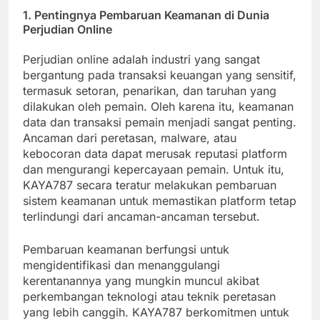
1.
Pentingnya Pembaruan Keamanan di Dunia
Perjudian Online
Perjudian online adalah industri yang sangat
bergantung pada transaksi keuangan yang sensitif,
termasuk setoran, penarikan, dan taruhan yang
dilakukan oleh pemain. Oleh karena itu, keamanan
data dan transaksi pemain menjadi sangat penting.
Ancaman dari peretasan, malware, atau
kebocoran data dapat merusak reputasi platform
dan mengurangi kepercayaan pemain. Untuk itu,
KAYA787 secara teratur melakukan pembaruan
sistem keamanan untuk memastikan platform tetap
terlindungi dari ancaman-ancaman tersebut.
Pembaruan keamanan berfungsi untuk
mengidentifikasi dan menanggulangi
kerentanannya yang mungkin muncul akibat
perkembangan teknologi atau teknik peretasan
yang lebih canggih. KAYA787 berkomitmen untuk