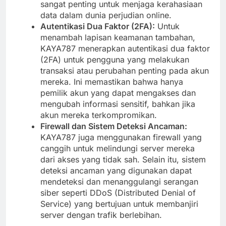
sangat penting untuk menjaga kerahasiaan
data dalam dunia perjudian online.
Autentikasi Dua Faktor (2FA):
Untuk
menambah lapisan keamanan tambahan,
KAYA787 menerapkan autentikasi dua faktor
(2FA) untuk pengguna yang melakukan
transaksi atau perubahan penting pada akun
mereka. Ini memastikan bahwa hanya
pemilik akun yang dapat mengakses dan
mengubah informasi sensitif, bahkan jika
akun mereka terkompromikan.
Firewall dan Sistem Deteksi Ancaman:
KAYA787 juga menggunakan firewall yang
canggih untuk melindungi server mereka
dari akses yang tidak sah. Selain itu, sistem
deteksi ancaman yang digunakan dapat
mendeteksi dan menanggulangi serangan
siber seperti DDoS (Distributed Denial of
Service) yang bertujuan untuk membanjiri
server dengan trafik berlebihan.