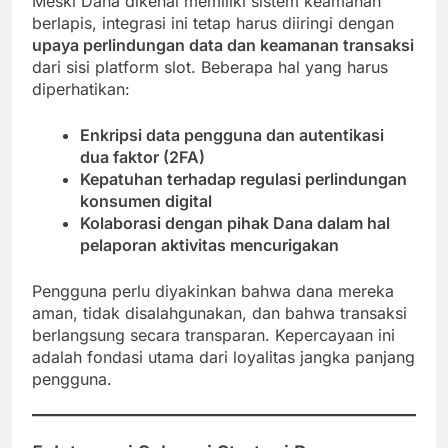
Meski Dana dikenal memiliki sistem keamanan
berlapis, integrasi ini tetap harus diiringi dengan
upaya perlindungan data dan keamanan transaksi
dari sisi platform slot. Beberapa hal yang harus
diperhatikan:
Enkripsi data pengguna dan autentikasi
dua faktor (2FA)
Kepatuhan terhadap regulasi perlindungan
konsumen digital
Kolaborasi dengan pihak Dana dalam hal
pelaporan aktivitas mencurigakan
Pengguna perlu diyakinkan bahwa dana mereka
aman, tidak disalahgunakan, dan bahwa transaksi
berlangsung secara transparan. Kepercayaan ini
adalah fondasi utama dari loyalitas jangka panjang
pengguna.