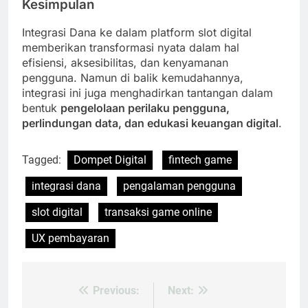
Kesimpulan
Integrasi Dana ke dalam platform slot digital
memberikan transformasi nyata dalam hal
efisiensi, aksesibilitas, dan kenyamanan
pengguna. Namun di balik kemudahannya,
integrasi ini juga menghadirkan tantangan dalam
bentuk
pengelolaan perilaku pengguna,
perlindungan data, dan edukasi keuangan digital
.
Tagged:
Dompet Digital
fintech game
integrasi dana
pengalaman pengguna
slot digital
transaksi game online
UX pembayaran
Previous:
Next:
Post