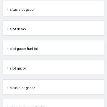
situs slot gacor
slot demo
slot gacor hari ini
slot gacor
situs slot gacor