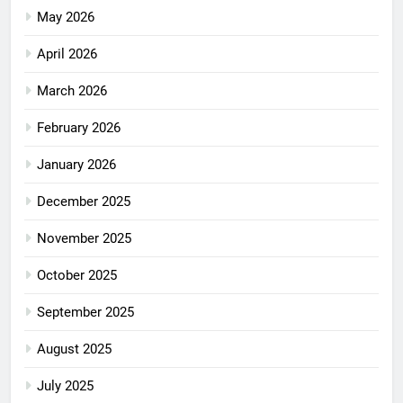
May 2026
April 2026
March 2026
February 2026
January 2026
December 2025
November 2025
October 2025
September 2025
August 2025
July 2025