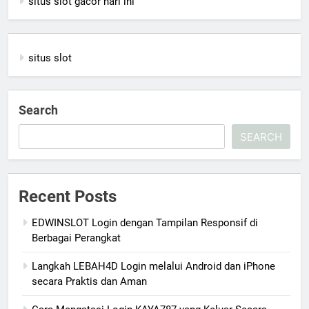
situs slot gacor hari ini
situs slot
Search
SEARCH
Recent Posts
EDWINSLOT Login dengan Tampilan Responsif di
Berbagai Perangkat
Langkah LEBAH4D Login melalui Android dan iPhone
secara Praktis dan Aman