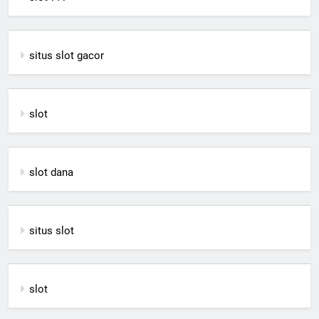
situs slot gacor
slot
slot dana
situs slot
slot