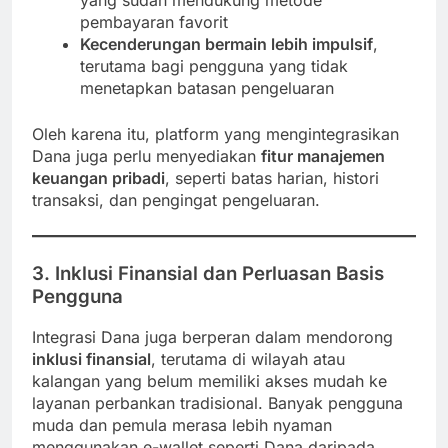
pembayaran favorit
Kecenderungan bermain lebih impulsif
,
terutama bagi pengguna yang tidak
menetapkan batasan pengeluaran
Oleh karena itu, platform yang mengintegrasikan
Dana juga perlu menyediakan
fitur manajemen
keuangan pribadi
, seperti batas harian, histori
transaksi, dan pengingat pengeluaran.
3. Inklusi Finansial dan Perluasan Basis
Pengguna
Integrasi Dana juga berperan dalam mendorong
inklusi finansial
, terutama di wilayah atau
kalangan yang belum memiliki akses mudah ke
layanan perbankan tradisional. Banyak pengguna
muda dan pemula merasa lebih nyaman
menggunakan e-wallet seperti Dana daripada