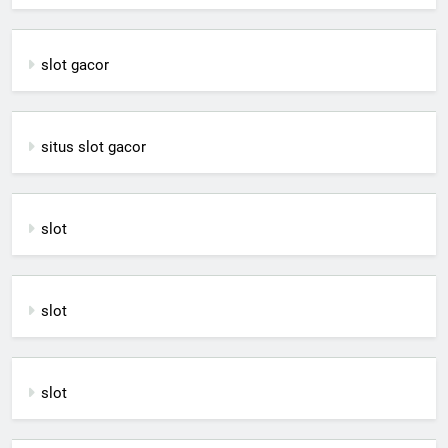
slot gacor
situs slot gacor
slot
slot
slot