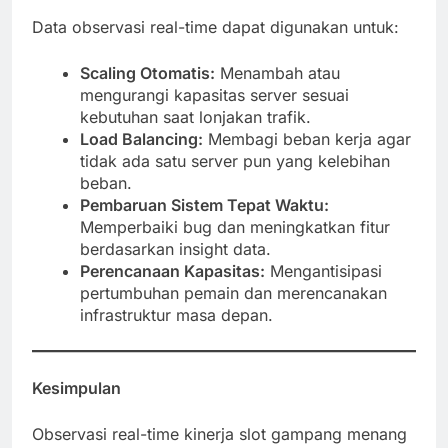
Data observasi real-time dapat digunakan untuk:
Scaling Otomatis:
Menambah atau
mengurangi kapasitas server sesuai
kebutuhan saat lonjakan trafik.
Load Balancing:
Membagi beban kerja agar
tidak ada satu server pun yang kelebihan
beban.
Pembaruan Sistem Tepat Waktu:
Memperbaiki bug dan meningkatkan fitur
berdasarkan insight data.
Perencanaan Kapasitas:
Mengantisipasi
pertumbuhan pemain dan merencanakan
infrastruktur masa depan.
Kesimpulan
Observasi real-time kinerja slot gampang menang