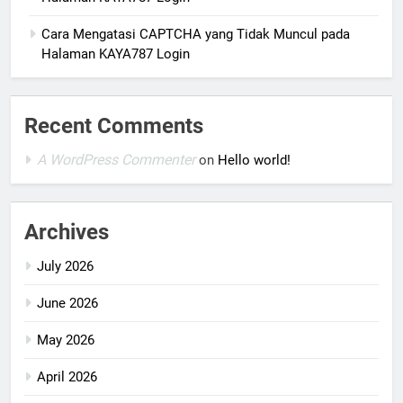
Cara Mengatasi CAPTCHA yang Tidak Muncul pada
Halaman KAYA787 Login
Recent Comments
A WordPress Commenter
on
Hello world!
Archives
July 2026
June 2026
May 2026
April 2026