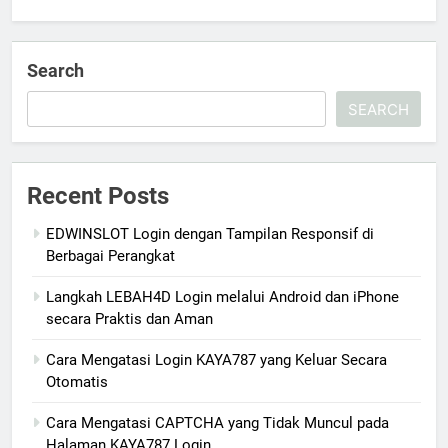
Search
SEARCH
Recent Posts
EDWINSLOT Login dengan Tampilan Responsif di
Berbagai Perangkat
Langkah LEBAH4D Login melalui Android dan iPhone
secara Praktis dan Aman
Cara Mengatasi Login KAYA787 yang Keluar Secara
Otomatis
Cara Mengatasi CAPTCHA yang Tidak Muncul pada
Halaman KAYA787 Login