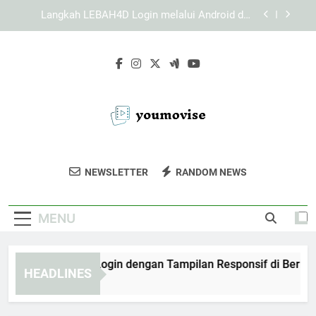
Skip
Langkah LEBAH4D Login melalui Android dan
to
iPhone secara Praktis dan Aman
content
Cara Mengatasi Login KAYA787 yang Keluar
Secara Otomatis
Cara Mengatasi CAPTCHA yang Tidak Muncul
pada Halaman KAYA787 Login
EDWINSLOT Login dengan Tampilan Responsif di
Berbagai Perangkat
Langkah LEBAH4D Login melalui Android dan
iPhone secara Praktis dan Aman
You Movise
Temukan Film Terbaru Dan Berbagai Konten
Cara Mengatasi Login KAYA787 yang Keluar
NEWSLETTER
RANDOM NEWS
Secara Otomatis
Hiburan Di You Movise. Tempatnya Untuk
Hiburan Berkualitas.
Cara Mengatasi CAPTCHA yang Tidak Muncul
pada Halaman KAYA787 Login
MENU
EDWINSLOT Login dengan Tampilan Responsif di Berbaga
HEADLINES
2 Weeks Ago