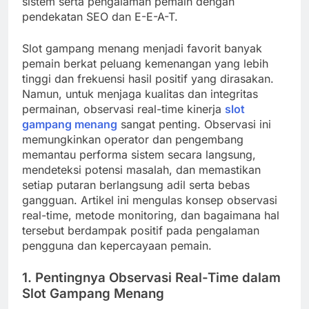
sistem serta pengalaman pemain dengan
pendekatan SEO dan E-E-A-T.
Slot gampang menang menjadi favorit banyak
pemain berkat peluang kemenangan yang lebih
tinggi dan frekuensi hasil positif yang dirasakan.
Namun, untuk menjaga kualitas dan integritas
permainan, observasi real-time kinerja
slot
gampang menang
sangat penting. Observasi ini
memungkinkan operator dan pengembang
memantau performa sistem secara langsung,
mendeteksi potensi masalah, dan memastikan
setiap putaran berlangsung adil serta bebas
gangguan. Artikel ini mengulas konsep observasi
real-time, metode monitoring, dan bagaimana hal
tersebut berdampak positif pada pengalaman
pengguna dan kepercayaan pemain.
1. Pentingnya Observasi Real-Time dalam
Slot Gampang Menang