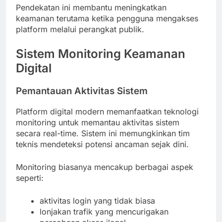
Pendekatan ini membantu meningkatkan
keamanan terutama ketika pengguna mengakses
platform melalui perangkat publik.
Sistem Monitoring Keamanan
Digital
Pemantauan Aktivitas Sistem
Platform digital modern memanfaatkan teknologi
monitoring untuk memantau aktivitas sistem
secara real-time. Sistem ini memungkinkan tim
teknis mendeteksi potensi ancaman sejak dini.
Monitoring biasanya mencakup berbagai aspek
seperti:
aktivitas login yang tidak biasa
lonjakan trafik yang mencurigakan