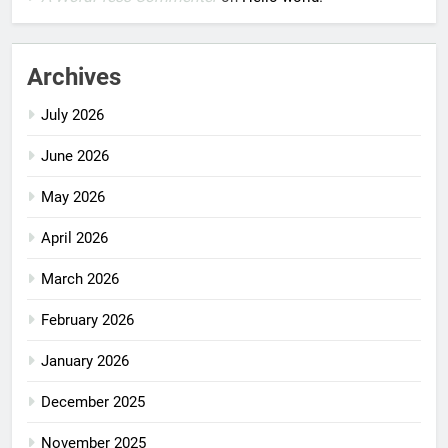
Archives
July 2026
June 2026
May 2026
April 2026
March 2026
February 2026
January 2026
December 2025
November 2025