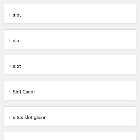
slot
slot
slot
Slot Gacor
situs slot gacor