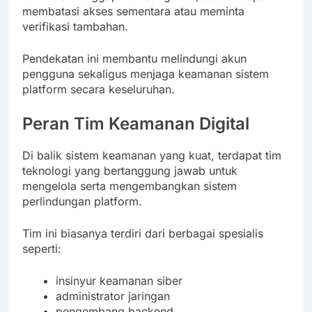
membatasi akses sementara atau meminta
verifikasi tambahan.
Pendekatan ini membantu melindungi akun
pengguna sekaligus menjaga keamanan sistem
platform secara keseluruhan.
Peran Tim Keamanan Digital
Di balik sistem keamanan yang kuat, terdapat tim
teknologi yang bertanggung jawab untuk
mengelola serta mengembangkan sistem
perlindungan platform.
Tim ini biasanya terdiri dari berbagai spesialis
seperti:
insinyur keamanan siber
administrator jaringan
pengembang backend