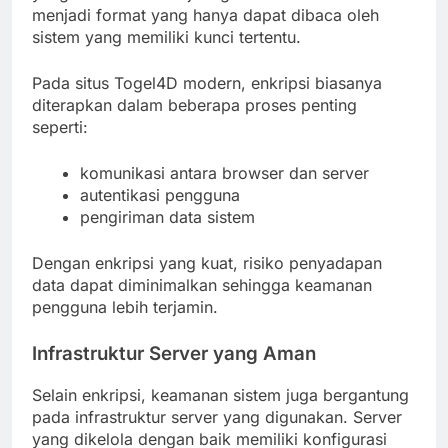
menjadi format yang hanya dapat dibaca oleh
sistem yang memiliki kunci tertentu.
Pada situs Togel4D modern, enkripsi biasanya
diterapkan dalam beberapa proses penting
seperti:
komunikasi antara browser dan server
autentikasi pengguna
pengiriman data sistem
Dengan enkripsi yang kuat, risiko penyadapan
data dapat diminimalkan sehingga keamanan
pengguna lebih terjamin.
Infrastruktur Server yang Aman
Selain enkripsi, keamanan sistem juga bergantung
pada infrastruktur server yang digunakan. Server
yang dikelola dengan baik memiliki konfigurasi