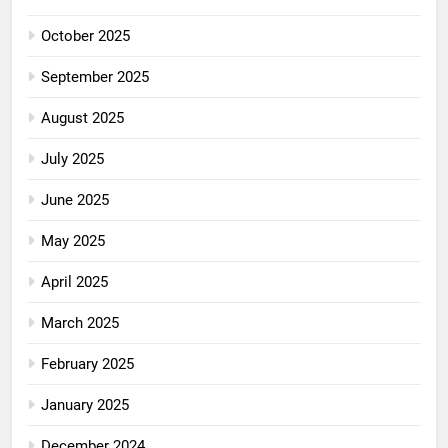
October 2025
September 2025
August 2025
July 2025
June 2025
May 2025
April 2025
March 2025
February 2025
January 2025
December 2024