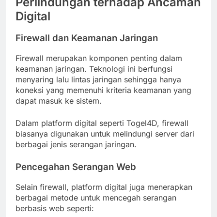
Perlindungan terhadap Ancaman
Digital
Firewall dan Keamanan Jaringan
Firewall merupakan komponen penting dalam
keamanan jaringan. Teknologi ini berfungsi
menyaring lalu lintas jaringan sehingga hanya
koneksi yang memenuhi kriteria keamanan yang
dapat masuk ke sistem.
Dalam platform digital seperti Togel4D, firewall
biasanya digunakan untuk melindungi server dari
berbagai jenis serangan jaringan.
Pencegahan Serangan Web
Selain firewall, platform digital juga menerapkan
berbagai metode untuk mencegah serangan
berbasis web seperti: