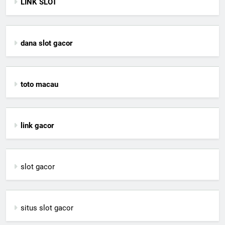
LINK SLOT
dana slot gacor
toto macau
link gacor
slot gacor
situs slot gacor