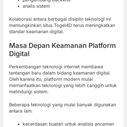
analis sistem
Kolaborasi antara berbagai disiplin teknologi ini
memungkinkan situs Togel4D terus meningkatkan
standar keamanan digital.
Masa Depan Keamanan Platform
Digital
Perkembangan teknologi internet membawa
tantangan baru dalam bidang keamanan digital.
Oleh karena itu, platform modern mulai
memanfaatkan teknologi yang lebih canggih untuk
melindungi sistem.
Beberapa teknologi yang mulai banyak digunakan
antara lain:
kecerdasan buatan untuk analisis ancaman