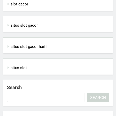
slot gacor
situs slot gacor
situs slot gacor hari ini
situs slot
Search
SEARCH