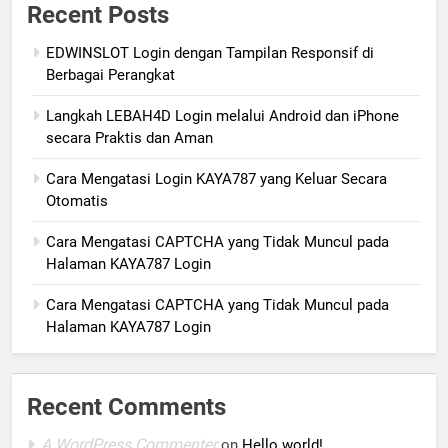
Recent Posts
EDWINSLOT Login dengan Tampilan Responsif di
Berbagai Perangkat
Langkah LEBAH4D Login melalui Android dan iPhone
secara Praktis dan Aman
Cara Mengatasi Login KAYA787 yang Keluar Secara
Otomatis
Cara Mengatasi CAPTCHA yang Tidak Muncul pada
Halaman KAYA787 Login
Cara Mengatasi CAPTCHA yang Tidak Muncul pada
Halaman KAYA787 Login
Recent Comments
A WordPress Commenter
on
Hello world!