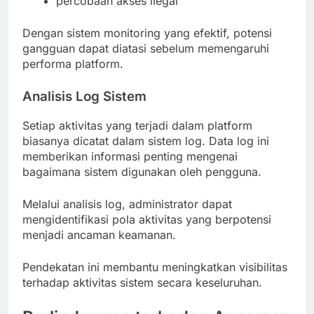
percobaan akses ilegal
Dengan sistem monitoring yang efektif, potensi
gangguan dapat diatasi sebelum memengaruhi
performa platform.
Analisis Log Sistem
Setiap aktivitas yang terjadi dalam platform
biasanya dicatat dalam sistem log. Data log ini
memberikan informasi penting mengenai
bagaimana sistem digunakan oleh pengguna.
Melalui analisis log, administrator dapat
mengidentifikasi pola aktivitas yang berpotensi
menjadi ancaman keamanan.
Pendekatan ini membantu meningkatkan visibilitas
terhadap aktivitas sistem secara keseluruhan.