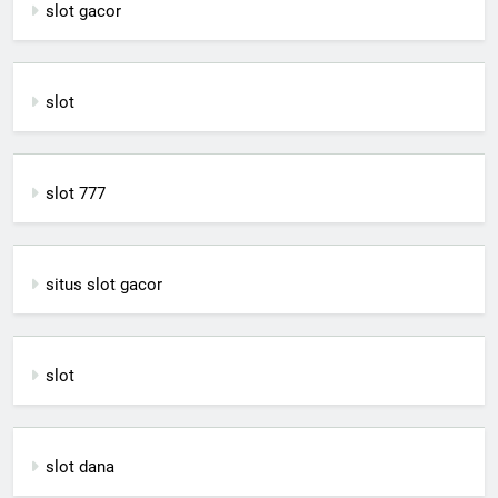
slot gacor
slot
slot 777
situs slot gacor
slot
slot dana